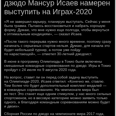
дзюдо Мансур Исаев намерен
выступить на Играх-2020
«Я не завершил карьеру, планирую выступать. Сейчас у меня
была травма. Пытаюсь восстановиться и набрать хорошую
форму. Думаю, что мне нужно еще полгода, чтобы вернуться
к оптимальным кондициям», — сказал Исаев.
«После такого перерыва нужно много времени, поэтому сразу
начинать с серьезных стартов нельзя. Думаю, для начала это
будет небольшой турнир, а потом уже пойду
по нарастающей», — отметил 30-летний дзюдоист.
В июне в программу Олимпиады в Токио были включены
смешанные командные соревнования по дзюдо. Игры в Токио
пройдут с 24 июля по 9 августа 2020 года.
На вопрос, ставит ли он перед собой задачу выступить
на Олимпиаде-2020, Исаев ответил: «Конечно же, ставлю.
Тем более что будет дополнительный комплект медалей —
в командных соревнованиях. На чемпионате мира был
их тест. Это станет еще одним стимулом, у нас много сильных
спортсменов, но в весовую категорию можно заявить только
одного, а благодаря командным соревнованиям можно будет
и двоих».
Сборная России по дзюдо на чемпионате мира 2017 года,