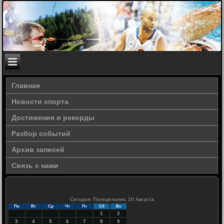
Главная
Новости спорта
Достижения и рекорды
Разбор событий
Архив записей
Связь с нами
Сегодня: Понедельник, 10 Августа
Пн
Вт
Ср
Чт
Пт
Сб
Вс
1
2
3
4
5
6
7
8
9