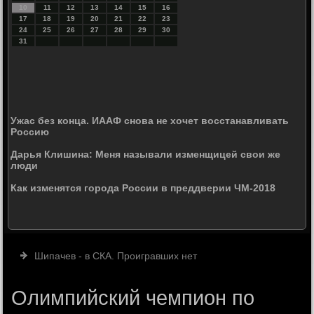
10
11
12
13
14
15
16
17
18
19
20
21
22
23
24
25
26
27
28
29
30
31
Ужас без конца. ИААФ снова не хочет восстанавливать
Россию
Дарья Клишина: Меня называли изменщицей свои же
люди
Как изменятся города России в преддверии ЧМ-2018
Шипачев - в СКА. Проигравших нет
Олимпийский чемпион по