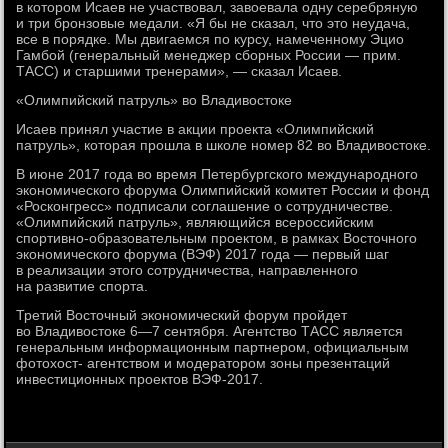
в котором Исаев не участвовал, завоевала одну серебряную
и три бронзовые медали. «Я бы не сказал, что это неудача,
все в порядке. Мы двигаемся по курсу, намеченному Эцио
Гамбой (генеральный менеджер сборных России — прим.
ТАСС) и старшими тренерами», — сказал Исаев.
«Олимпийский патруль» во Владивостоке
Исаев принял участие в акции проекта «Олимпийский
патруль», которая прошла в школе номер 82 во Владивостоке.
В июне 2017 года во время Петербургского международного
экономического форума Олимпийский комитет России и фонд
«Росконгресс» подписали соглашение о сотрудничестве.
«Олимпийский патруль», являющийся всероссийским
спортивно-образовательным проектом, в рамках Восточного
экономического форума (ВЭФ) 2017 года — первый шаг
в реализации этого сотрудничества, направленного
на развитие спорта.
Третий Восточный экономический форум пройдет
во Владивостоке 6—7 сентября. Агентство ТАСС является
генеральным информационным партнером, официальным
фотохост- агентством и модератором зоны презентаций
инвестиционных проектов ВЭФ-2017.