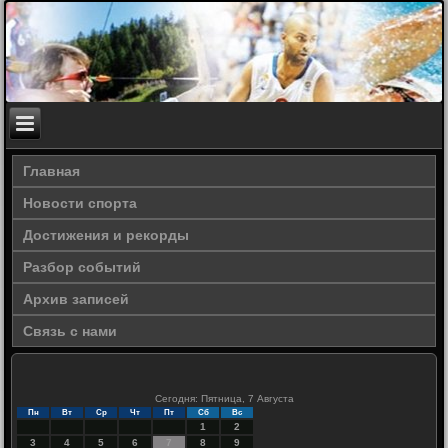
Главная
Новости спорта
Достижения и рекорды
Разбор событий
Архив записей
Связь с нами
Сегодня: Пятница, 7 Августа
Пн
Вт
Ср
Чт
Пт
Сб
Вс
1
2
3
4
5
6
7
8
9