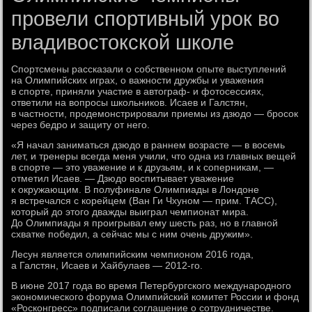
провели спортивный урок во
владивостокской школе
Спортсмены рассказали о собственном опыте выступлений
на Олимпийских играх, о важности дружбы и уважения
в спорте, приняли участие в автограф- и фотосессиях,
ответили на вопросы школьников. Исаев и Галстян,
в частности, продемонстрировали приемы из дзюдо — бросок
через бедро и защиту от него.
«Я начал заниматься дзюдо в раннем возрасте — в восемь
лет, и тренеры всегда меня учили, что одна из главных вещей
в спорте — это уважение и к друзьям, и к соперникам, —
отметил Исаев. — Дзюдо воспитывает уважение
к окружающим. В полуфинале Олимпиады в Лондоне
я встречался с корейцем (Ван Ги Чхуном — прим. ТАСС),
который до этого дважды выиграл чемпионат мира.
До Олимпиады я проигрывал ему шесть раз, но в главной
схватке победил, а сейчас мы с ним очень дружим».
Лесун является олимпийским чемпионом 2016 года,
а Галстян, Исаев и Хайбулаев — 2012-го.
В июне 2017 года во время Петербургского международного
экономического форума Олимпийский комитет России и фонд
«Росконгресс» подписали соглашение о сотрудничестве.