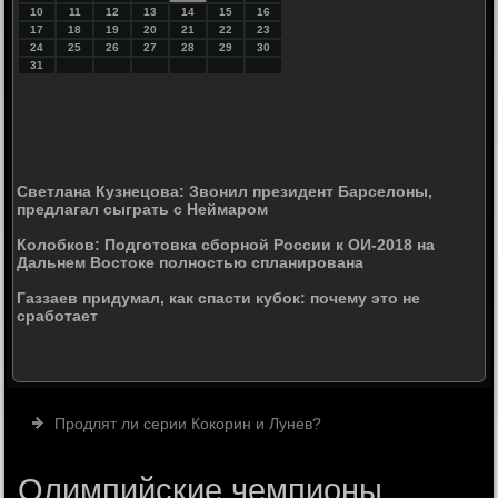
10
11
12
13
14
15
16
17
18
19
20
21
22
23
24
25
26
27
28
29
30
31
Светлана Кузнецова: Звонил президент Барселоны,
предлагал сыграть с Неймаром
Колобков: Подготовка сборной России к ОИ-2018 на
Дальнем Востоке полностью спланирована
Газзаев придумал, как спасти кубок: почему это не
сработает
Продлят ли серии Кокорин и Лунев?
Олимпийские чемпионы