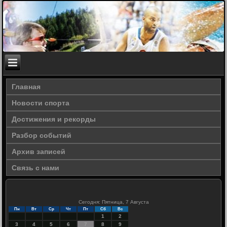
Главная
Новости спорта
Достижения и рекорды
Разбор событий
Архив записей
Связь с нами
Сегодня: Пятница, 7 Августа
Пн
Вт
Ср
Чт
Пт
Сб
Вс
1
2
3
4
5
6
7
8
9