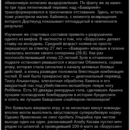
обманчивую иллюзию выздоровления. По факту же за каких-
то три тура пятиочковый перевес над «Баварией»
трансформировался в трехочковое отставание. Здесь, кстати,
тоже усмотрели магию Хайнкеса, с момента возвращения
которого Дортмунд показывает пятнадцатый в чемпионате
результат.
Изучение же стартовых составов привело к разрушению
одного из мифов. В частности о том, что «Боруссия» делает
ставку на молодежь. Средний возраст хозяев не просто
перешагнул за отметку 27 лет — «Бавария» впервые в сезоне
оказалась моложе своего соперника (26,6). Как раз
поспособствовавший этому 22-летний Зуле в отчаянном
подкате остановил рвавшегося к воротам Обамеянга, сорвав
атаку, которая стала сигналом к началу активных боевых
действий, а конец разведке положила блестящая комбинация
гостей. В ней было прекрасно все — диагональный перевод
Тиагу Алькантары, элегантная обработка Хамеса и его
аккуратный пас под убийственно-волшебную левую ногу
Роббена. Есть 93 дважды рекордных гола, сделавших Арьена
лучшим голландским бомбардиром в истории бундеслиги
и опять же лучшим баварским снайпером-легионером!
Это буквально взорвало игру, и за несколько минут команды
вполне могли выполнить августовскую суперкубковую норму.
Однако Ярмоленко не смог пробить Ульрайха при чистом
выходе один на один, раскачавший Алабу Кагава пустил мяч
рядом со штангой, а проводивший 100-й матч за «Боруссии»