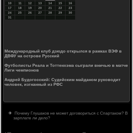
10
11
12
13
14
15
16
17
18
19
20
21
22
23
24
25
26
27
28
29
30
31
Международный клуб дзюдо открылся в рамках ВЭФ в
ДВФУ на острове Русский
Футболисты Реала и Тоттенхэма сыграли вничью в матче
Лиги чемпионов
Андрей Будогосский: Судейским майданом руководит
человек, изгнанный из РФС
Почему Глушаков не может договориться с Спартаком? В
зарплате ли дело?