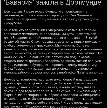
'Бавария' зажгла в Дортмунде
Центральный матч тура в бундеслиге превратился в
избиение, которое ожившая с приходом Юпа Хайнкеса
«Бавария» устроила погрузившейся в кризис дортмундской
«Боруссии».
Кажется, что августовский Суперкубок с четырьмя голами,
спасением чемпиона на последних минутах и счастливой
для «Баварии» серией пенальти был очень давно. В какой-
то другой жизни. С тех пор два самых популярных немецких
клуба столкнулись с кризисами. Мюнхенскую болезнь
вылечили хирургическим вмешательством в виде увольнения
Карло Анчелотти, на смену которому пришел волшебник Юпп
Хайнкес. Именно волшебник, потому что под началом
старого-нового тренера «Бавария» за шесть матчей вернула
себе лидерство в бундеслиге, прошла в следующий раунд
Кубка Германии и за два тура до окончания группового
турнира забронировала пропуск в плей-офф Лиги чемпионов.
Дортмунд, напротив, на старте имел бодрый вид, радовал
игрой и крушил клубные рекорды. Но в какой-то момент
румянец с щек «Боруссии» исчез, и когда растянувшаяся
почти на два года беспроигрышная серия на «Сигнал Идуна
Парк» была беспардонным образом прервана «Лейпцигом»,
«шмели» слегли. За три недели дортмундцы только раз
ненадолго пришли в себя в кубковой игре с представляющим
третью лигу «Магдебургом», разгром которого создал