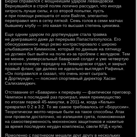
Бюрки справился с мощнейшим ударом Левандовски.
Вернувшийся в строй поляк логично рассудил, что иногда
хитрость лучше силы, и со второй попытки, пусть
и при помощи рикошета от ноги Вайгля, элегантно
переправил мяч в сетку пяткой. Семь голов в семи матчах
бывшему клубу — это какая-то высшая степень цинизма.
Еще одним ударом по дортмундцам стала травма
не доигравшего даже до перерыва Папастатопулоса. Его
обескураженное лицо резко контрастировало с широко
улыбавшимся Киммихом, который по данным на пятницу
не должен был выйти на поле из-за проблем с желудком. Тем
не менее, универсальный баварский солдат и уже четвертую
в сезоне голевую передачу на Левандовски отдал, и закрыл
правый фланг, где далеко не идеально выглядел Рафинья.
«Он поправился и сказал, что очень хочет сыграть
в Дортмунде», — пояснил спортивный директор Хасан
Салихамиджич.
Отставание от «Баварии» к перерыву — фактически приговор.
Чемпион в последний раз проиграл, имея преимущество
по итогам первой 45-минутки, в 2011-м, когда «Кельн»
превратил 0:2 в 3:2. То же самое требовалось от «Боруссии».
Теоретически желто-черные были на такое способны. Атак
они провели достаточно, но излишняя суета, помноженная
на самоотверженность мюнхенских защитников и нажитые
за время последних неудач комплексы, свели КПД к нулю.
Ярмоленко с партнером мешали друг другу в нескольких