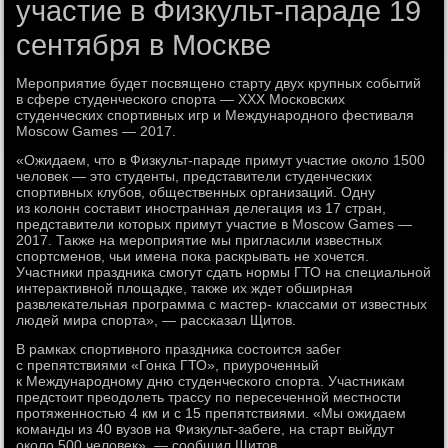
участие в Физкульт-параде 19
сентября в Москве
Мероприятие будет посвящено старту двух крупных событий
в сфере студенческого спорта — XXX Московских
студенческих спортивных игр и Международного фестиваля
Moscow Games — 2017.
«Ожидаем, что в Физкульт-параде примут участие около 1500
человек — это студенты, представители студенческих
спортивных клубов, общественных организаций. Одну
из колонн составит иностранная делегация из 17 стран,
представители которых примут участие в Moscow Games —
2017. Также на мероприятие мы пригласили известных
спортсменов, чьи имена пока раскрывать не хочется.
Участники праздника смогут сдать нормы ГТО на специальной
интерактивной площадке, также их ждет обширная
развлекательная программа с мастер- классами от известных
людей мира спорта», — рассказал Щитов.
В рамках спортивного праздника состоится забег
с препятствиями «Гонка ГТО», приуроченный
к Международному дню студенческого спорта. Участникам
предстоит преодолеть трассу по пересеченной местности
протяженностью 4 км и с 15 препятствиями. «Мы ожидаем
команды из 40 вузов на Физкульт-забеге, на старт выйдут
около 500 человек», — сообщил Щитов.