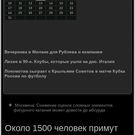
10
11
12
13
14
15
16
17
18
19
20
21
22
23
24
25
26
27
28
29
30
31
Вечеринка в Милане для Рублева и компании
Лихие в 90-е. Клубы, которые ушли на дно. Италия
Локомотив сыграет с Крыльями Советов в матче Кубка
России по футболу
Москвина: Cнижение оценок сложных элементов
фигурного катания может довести до абсурда
Около 1500 человек примут