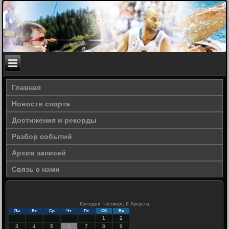
Главная
Новости спорта
Достижения и рекорды
Разбор событий
Архив записей
Связь с нами
Сегодня: Четверг, 6 Августа
Пн
Вт
Ср
Чт
Пт
Сб
Вс
1
2
3
4
5
6
7
8
9