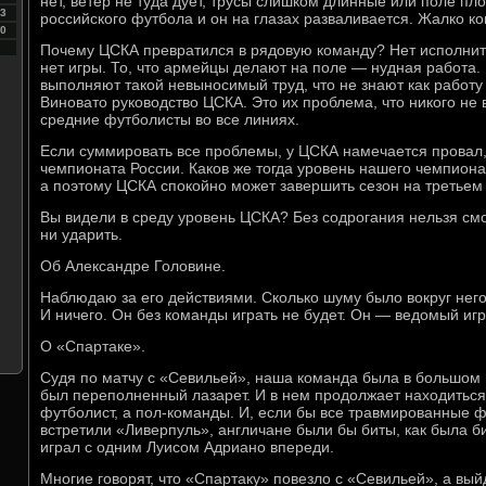
нет, ветер не туда дует, трусы слишком длинные или поле п
3
российского футбола и он на глазах разваливается. Жалко ко
0
Почему ЦСКА превратился в рядовую команду? Нет исполни
нет игры. То, что армейцы делают на поле — нудная работа.
выполняют такой невыносимый труд, что не знают как работу н
Виновато руководство ЦСКА. Это их проблема, что никого не
средние футболисты во все линиях.
Если суммировать все проблемы, у ЦСКА намечается провал,
чемпионата России. Каков же тогда уровень нашего чемпиона
а поэтому ЦСКА спокойно может завершить сезон на третьем
Вы видели в среду уровень ЦСКА? Без содрогания нельзя смо
ни ударить.
Об Александре Головине.
Наблюдаю за его действиями. Сколько шуму было вокруг него
И ничего. Он без команды играть не будет. Он — ведомый игр
О «Спартаке».
Судя по матчу с «Севильей», наша команда была в большом 
был переполненный лазарет. И в нем продолжает находиться
футболист, а пол-команды. И, если бы все травмированные 
встретили «Ливерпуль», англичане были бы биты, как была б
играл с одним Луисом Адриано впереди.
Многие говорят, что «Спартаку» повезло с «Севильей», а вый