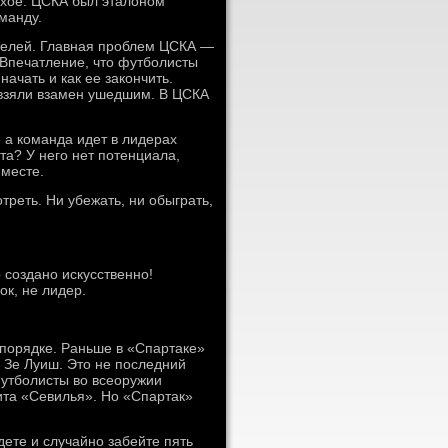
лохое. ЦСКА был эталоном
манду.
телей. Главная проблем ЦСКА —
 Впечатление, что футболисты
ачать и как ее закончить.
 взяли взамен ушедшим. В ЦСКА
 а команда идет в лидерах
та? У него нет потенциала,
 месте.
треть. Ни убежать, ни обыграть,
 создано искусственно!
ок, не лидер.
порядке. Раньше в «Спартаке»
 Зе Луиш. Это не последний
футболисты во всеоружии
ита «Севилья». Но «Спартак»
дете и случайно забейте пять