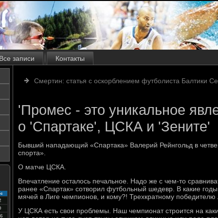
Все записи
Контакты
Смертин: статья с оскорблением футболиста Балтики Се
'Промес - это уникальное явл
о 'Спартаке', ЦСКА и 'Зените'
Бывший нападающий «Спартака» Валерий Рейнгольд в четвер
спорта».
О матче ЦСКА.
Впечатление осталось печальное. Надо же с чем-то сравниват
ранее «Спартак» сотворил футбольный шедевр. В какие годы
с
мячей в Лиге чемпионов, и кому?! Трехкратному победителю
2
9
У ЦСКА есть свои проблемы. Наш чемпионат строится на как
6