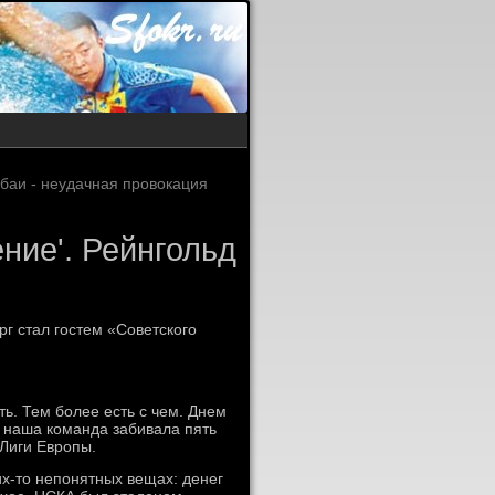
баи - неудачная провокация
ение'. Рейнгольд
г стал гостем «Советского
ь. Тем более есть с чем. Днем
 наша команда забивала пять
 Лиги Европы.
их-то непонятных вещах: денег