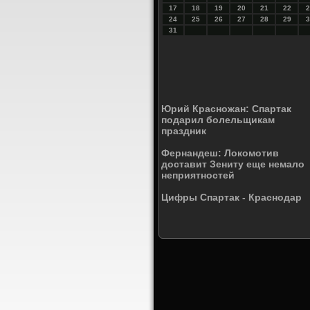
17
18
19
20
21
22
2
24
25
26
27
28
29
3
31
Юрий Красножан: Спартак
подарил болельщикам
праздник
Фернандеш: Локомотив
доставит Зениту еще немало
неприятностей
Цифры Спартак - Краснодар