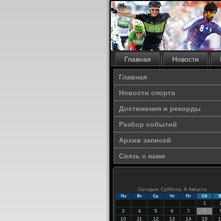
Главная
Новости
Главная
Новости спорта
Достижения и рекорды
Разбор событий
Архив записей
Связь с нами
Сегодня: Суббота, 8 Августа
Пн
Вт
Ср
Чт
Пт
Сб
В
1
3
4
5
6
7
8
10
11
12
13
14
15
1