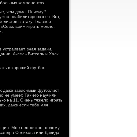
тбольных компонентах.
че, чем дома. Почему?
жно реабилитироваться. Вот,
олистов в атаку. Главное —
с «Севильей» играть можно.
и.
 устраивает, зная задачи,
Данни, Аксель Витсель и Халк
ать в хороший футбол.
ах даже зависимый футболист
о не умеет. Так его научили
ько на 11. Очень тяжело играть
них, даже если тебе мяч
енция. Мне непонятно, почему
сандра Селихова или Давида