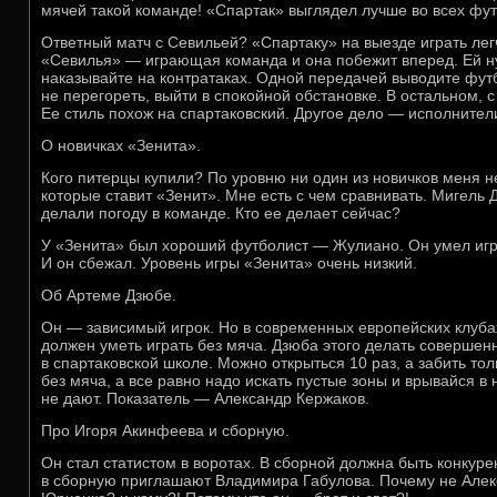
мячей такой команде! «Спартак» выглядел лучше во всех фу
Ответный матч с Севильей? «Спартаку» на выезде играть лег
«Севилья» — играющая команда и она побежит вперед. Ей ну
наказывайте на контратаках. Одной передачей выводите футб
не перегореть, выйти в спокойной обстановке. В остальном, 
Ее стиль похож на спартаковский. Другое дело — исполнител
О новичках «Зенита».
Кого питерцы купили? По уровню ни один из новичков меня не
которые ставит «Зенит». Мне есть с чем сравнивать. Мигель 
делали погоду в команде. Кто ее делает сейчас?
У «Зенита» был хороший футболист — Жулиано. Он умел игр
И он сбежал. Уровень игры «Зенита» очень низкий.
Об Артеме Дзюбе.
Он — зависимый игрок. Но в современных европейских клуб
должен уметь играть без мяча. Дзюба этого делать совершенн
в спартаковской школе. Можно открыться 10 раз, а забить тол
без мяча, а все равно надо искать пустые зоны и врывайся в 
не дают. Показатель — Александр Кержаков.
Про Игоря Акинфеева и сборную.
Он стал статистом в воротах. В сборной должна быть конкур
в сборную приглашают Владимира Габулова. Почему не Алек