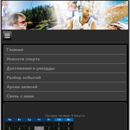
Главная
Новости спорта
Достижения и рекорды
Разбор событий
Архив записей
Связь с нами
Сегодня: Четверг, 6 Августа
Пн
Вт
Ср
Чт
Пт
Сб
Вс
1
2
3
4
5
6
7
8
9