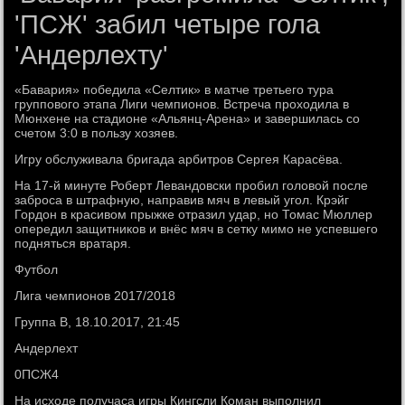
'ПСЖ' забил четыре гола
'Андерлехту'
«Бавария» победила «Селтик» в матче третьего тура
группового этапа Лиги чемпионов. Встреча проходила в
Мюнхене на стадионе «Альянц-Арена» и завершилась со
счетом 3:0 в пользу хозяев.
Игру обслуживала бригада арбитров Сергея Карасёва.
На 17-й минуте Роберт Левандовски пробил головой после
заброса в штрафную, направив мяч в левый угол. Крэйг
Гордон в красивом прыжке отразил удар, но Томас Мюллер
опередил защитников и внёс мяч в сетку мимо не успевшего
подняться вратаря.
Футбол
Лига чемпионов 2017/2018
Группа B, 18.10.2017, 21:45
Андерлехт
0ПСЖ4
На исходе получаса игры Кингсли Коман выполнил