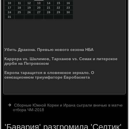
10
11
12
13
14
15
16
17
18
19
20
21
22
23
24
25
26
27
28
29
30
31
Убить Дракона. Превью нового сезона НБА
Каррера vs. Шалимов, Тарханов vs. Семак и питерское
дерби на Петровском
Европа таращится в словенское зеркало. О
сенсационном триумфаторе Евробаскета
Сборные Южной Кореи и Ирана сыграли вничью в матче
отбора ЧМ-2018
'Бавария' разгромила 'Селтик',