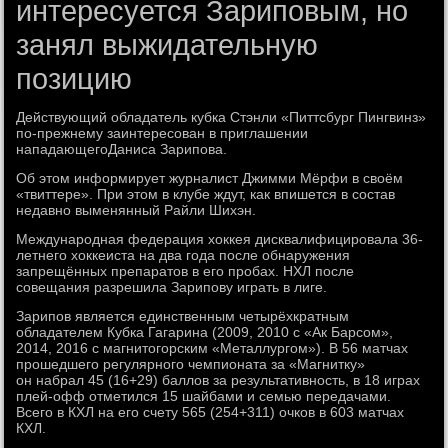
интересуется Зариповым, но
занял выжидательную
позицию
Действующий обладатель кубка Стэнли «Питтсбург Пингвинз»
по-прежнему заинтересован в приглашении
нападающегоДаниса Зарипова.
Об этом информирует журналист Джимми Мёрфи в своём
«твиттере». При этом в клубе ждут, как впишется в состав
недавно выменянный Райли Шихэн.
Международная федерация хоккея дисквалифицировала 36-
летнего хоккеиста на два года после обнаружения
запрещённых препаратов в его пробах. НХЛ после
совещания разрешила Зарипову играть в лиге.
Зарипов является единственным четырёхкратным
обладателем Кубка Гагарина (2009, 2010 с «Ак Барсом»,
2014, 2016 с магнитогорским «Металлургом»). В 56 матчах
прошедшего регулярного чемпионата за «Магнитку»
он набрал 45 (16+29) баллов за результативность, в 18 играх
плей-офф отметился 15 шайбами и семью передачами.
Всего в КХЛ на его счету 565 (254+311) очков в 603 матчах
КХЛ.