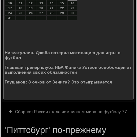
10
11
12
13
14
15
16
17
18
19
20
21
22
23
24
25
26
27
28
29
30
31
Нигматуллин: Дзюба потерял мотивацию для игры в
футбол
Главный тренер клуба НБА Финикс Уотсон освобожден от
выполнения своих обязанностей
Глушаков: 8 очков от Зенита? Это отыгрывается
Сборная России стала чемпионом мира по футболу 77
'Питтсбург' по-прежнему