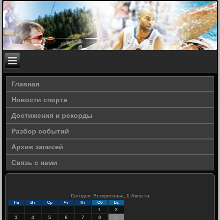
Главная
Новости спорта
Достижения и рекорды
Разбор событий
Архив записей
Связь с нами
Сегодня: Воскресенье, 9 Августа
Пн
Вт
Ср
Чт
Пт
Сб
Вс
1
2
3
4
5
6
7
8
9