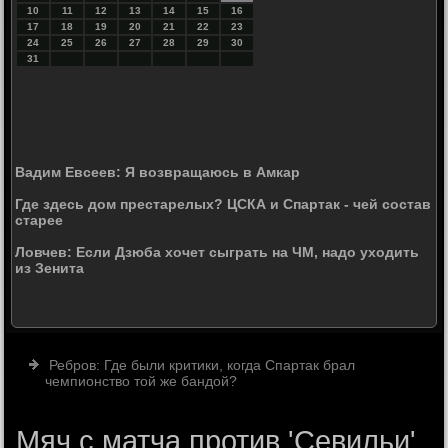
10
11
12
13
14
15
16
17
18
19
20
21
22
23
24
25
26
27
28
29
30
31
Вадим Евсеев: Я возвращаюсь в Амкар
Где здесь дом престарелых? ЦСКА и Спартак - чей состав
старее
Ловчев: Если Дзюба хочет сыграть на ЧМ, надо уходить
из Зенита
Ребров: Где были критики, когда Спартак брал
чемпионство той же бандой?
Мяч с матча против 'Севильи'