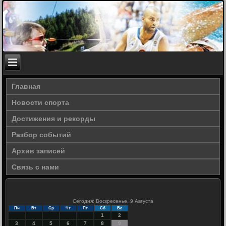
Главная
Новости спорта
Достижения и рекорды
Разбор событий
Архив записей
Связь с нами
Сегодня: Воскресенье, 9 Августа
Пн
Вт
Ср
Чт
Пт
Сб
Вс
1
2
3
4
5
6
7
8
9