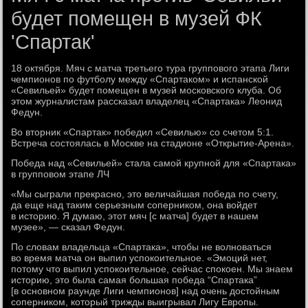
будет помещен в музей ФК
'Спартак'
18 октября. Мяч с матча третьего тура группового этапа Лиги
чемпионов по футболу между «Спартаком» и испанской
«Севильей» будет помещен в музей московского клуба. Об
этом журналистам рассказал владелец «Спартака» Леонид
Федун.
Во вторник «Спартак» победил «Севилью» со счетом 5:1.
Встреча состоялась в Москве на стадионе «Открытие-Арена».
Победа над «Севильей» стала самой крупной для «Спартака»
в групповом этапе ЛЧ
«Мы сыграли прекрасно, это величайшая победа по счету,
да еще над таким серьезным соперником, она войдет
в историю. Я думаю, этот мяч [с матча] будет в нашем
музее», — сказал Федун.
По словам владельца «Спартака», чтобы не волноваться
во время матча он выпил успокоительное. «Эмоций нет,
потому что выпил успокоительное, сейчас спокоен. Мы знаем
историю, это была самая большая победа “Спартака”
[в основном раунде Лиги чемпионов] над очень достойным
соперником, который трижды выигрывал Лигу Европы.