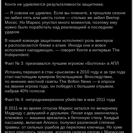
Конте не удивляется результативности защитника:
— Я совсем не удивлен. Если вы помните, в прошлом сезоне
он забил пять или шесть голов — столько же забил Виктор
Мосес. Но Маркос упустил много моментов, поэтому ему
нужно было поработать над реализацией и последним
ударом.
В нашей команде защитники исполняют роль вингеров
и располагаются ближе к атаке. Иногда они и вовсе
исполняют нападающих, — говорит Конте в интервью The
Independent.
Факт № 3: признавался лучшим игроком «Болтона» в АПЛ
Испанец перешел в стан «рысаков» в 2010 году и за три года
стал настоящим кумиром болельщиков. Впоследствии,
по мнению местной газеты The Bolton News — в опросе
на звание игрока года, он победил с большим отрывом,
набрав 40% голосов.
Факт № 4: непреднамеренное убийство в мае 2011 года
В 2011-м во время отпуска Маркос катался по вечернему
Мадриду с девушкой и друзьями. Лихая езда закончилась
плачевно — машина врезалась в бетонную стену. Каждый
пассажир, включая Алонсо, получил различной степени
травмы: от сильных ушибов до перелома ключицы. Но хуже
всего пришлось девушке, которая сидела рядом с Маркосом