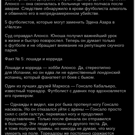
Алонсо — она скончалась в больнице через полчаса после
аварии. Следствие обнаружило в крови футболиста алкоголь
и обвинило его в непреднамеренном убийстве.
5 футболистов, которые могут заменить Эдена Азара в
«Челси»
Суд оправдал Алонсо. Юноша получил важнейший урок
в жизни и быстро повзрослел. Теперь он думает только
о футболе и не обращает внимание на репутацию скучного
парня.
Факт № 5: лошади и коррида
Лошади и коррида — хобби Алонсо. Да, стереотипно
для Испании, но он едва ли не единственный лондонский
испанец, который фанатеет от боев с быком.
Один из лучших друзей Маркоса — Гонсало Кабальеро,
известный тореадор. Футболист с давних пор вдохновляется
его примером:
— Однажды я видел, как рог быка проткнул ногу Гонсало
насквозь. Но он отказался уйти с арены — Гонсало просто
снял с себя галстук, перевязал ногу и продолжил
представление. Только после финала он отправился
в больницу. Эти люди сделаны из другого теста. Да,
я тоже получаю травмы, но никогда не думаю, что могу
умереть на поле. Тореадоры же постоянно сражаются