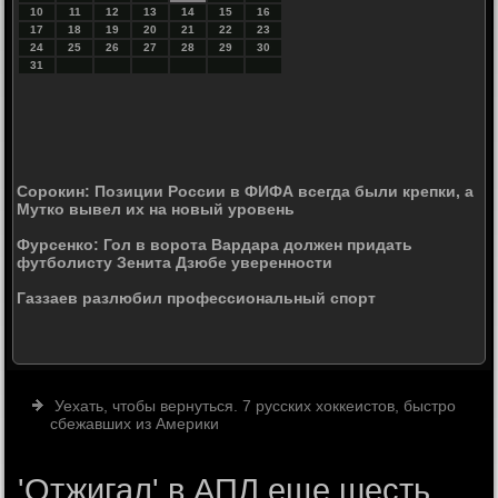
10
11
12
13
14
15
16
17
18
19
20
21
22
23
24
25
26
27
28
29
30
31
Сорокин: Позиции России в ФИФА всегда были крепки, а
Мутко вывел их на новый уровень
Фурсенко: Гол в ворота Вардара должен придать
футболисту Зенита Дзюбе уверенности
Газзаев разлюбил профессиональный спорт
Уехать, чтобы вернуться. 7 русских хоккеистов, быстро
сбежавших из Америки
'Отжигал' в АПЛ еще шесть