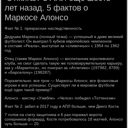
лет назад. 5 фактов о
Маркосе Алонсо
Факт № 1: прекрасная наследственность
Дедушка Маркоса (полный тезка) — успешный и даже великий
футболист. Он выиграл 5 кубков европейских чемпионов
в составе «Реала», выступая за «сливочных» с 1954 по 1962
год.
Отец (также Маркос Алонсо) — воспитанник королевского
клуба, не смог сделать такую же головокружительную карьеру,
как у «Маркитоса», но поиграл за «Атлетико» (197982, 8789)
и «Барселону» (198287).
Поразительно: все трое — Маркосы Алонсо, все фланговые
игроки и все успешны. Существует ли в мировом футболе
ещё один такой пример?
Алонсо - мистер «Уэмбли». «Челси» победил «Тоттенхэм»
Факт № 2: забил в 2017 году в АПЛ больше, чем Диего Коста
7 голов на счету защитника и 6 раз поражал ворота
соперников форвард. Косте потребовалось 18 матчей, Алонсо
чуть больше — 20.