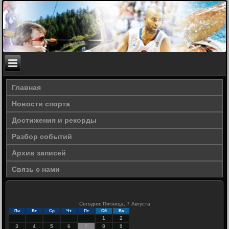
Главная
Новости спорта
Достижения и рекорды
Разбор событий
Архив записей
Связь с нами
Сегодня: Пятница, 7 Августа
Пн
Вт
Ср
Чт
Пт
Сб
Вс
1
2
3
4
5
6
7
8
9