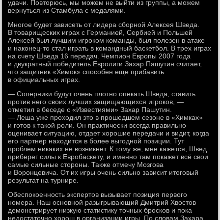
удачи. Повторюсь, мы можем не выйти из группы, а можем
вернуться из Стамбула с медалями.
Многое будет зависеть от лидера сборной Алексея Шведа.
В товарищеских играх с Германией, Сербией и Польшей
Алексей был лучшим игроком команды, был полезен в атаке
и наконец-то стал играть в командный баскетбол. В трех играх
на счету Шведа 16 передач. Чемпион Европы 2007 года
и двукратный победитель Евролиги Захар Пашутин считает,
что защитник «Химок» способен еще прибавить
в официальных играх.
— Соперники будут очень плотно опекать Шведа, ставить
против него своих лучших защищающихся игроков, —
отметил в беседе с «Известиями» Захар Пашутин.
— Леша уже проходил это в прошедшем сезоне в «Химках»
и готов к такой роли. Он практически всегда правильно
оценивает ситуацию, отдает хорошие передачи и видит, когда
его партнер находится в более выгодной позиции. Тут
проблем никаких не возникнет. К тому же, мне кажется, Швед
приберег силы к Евробаскету, и именно там покажет всё свои
самые сильные стороны. Также отмечу Мозгова
и Воронцевича. От их игры очень сильно зависит итоговый
результат на турнире.
Обеспокоенность экспертов вызывает позиция первого
номера. Наш основной разыгрывающий Дмитрий Хвостов
демонстрирует низкую статистику точных бросков и пока
недостаточно хорош в организации игры. По словам Захара