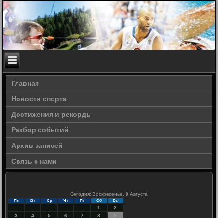
Главная
Новости спорта
Достижения и рекорды
Разбор событий
Архив записей
Связь с нами
Сегодня: Воскресенье, 9 Августа
Пн
Вт
Ср
Чт
Пт
Сб
Вс
1
2
3
4
5
6
7
8
9