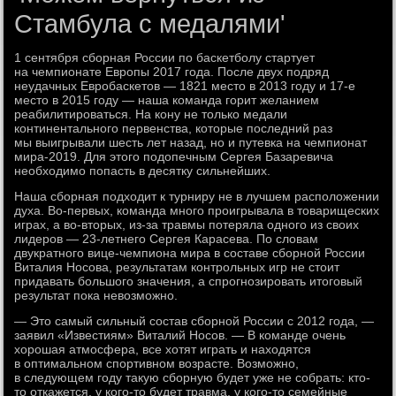
Стамбула с медалями'
1 сентября сборная России по баскетболу стартует
на чемпионате Европы 2017 года. После двух подряд
неудачных Евробаскетов — 1821 место в 2013 году и 17-е
место в 2015 году — наша команда горит желанием
реабилитироваться. На кону не только медали
континентального первенства, которые последний раз
мы выигрывали шесть лет назад, но и путевка на чемпионат
мира-2019. Для этого подопечным Сергея Базаревича
необходимо попасть в десятку сильнейших.
Наша сборная подходит к турниру не в лучшем расположении
духа. Во-первых, команда много проигрывала в товарищеских
играх, а во-вторых, из-за травмы потеряла одного из своих
лидеров — 23-летнего Сергея Карасева. По словам
двукратного вице-чемпиона мира в составе сборной России
Виталия Носова, результатам контрольных игр не стоит
придавать большого значения, а спрогнозировать итоговый
результат пока невозможно.
— Это самый сильный состав сборной России с 2012 года, —
заявил «Известиям» Виталий Носов. — В команде очень
хорошая атмосфера, все хотят играть и находятся
в оптимальном спортивном возрасте. Возможно,
в следующем году такую сборную будет уже не собрать: кто-
то откажется, у кого-то будет травма, у кого-то семейные