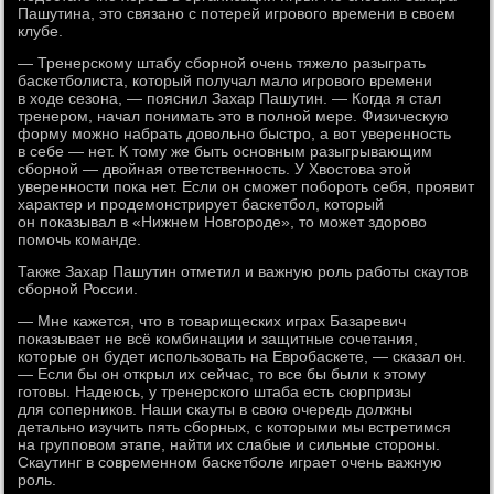
Пашутина, это связано с потерей игрового времени в своем
клубе.
— Тренерскому штабу сборной очень тяжело разыграть
баскетболиста, который получал мало игрового времени
в ходе сезона, — пояснил Захар Пашутин. — Когда я стал
тренером, начал понимать это в полной мере. Физическую
форму можно набрать довольно быстро, а вот уверенность
в себе — нет. К тому же быть основным разыгрывающим
сборной — двойная ответственность. У Хвостова этой
уверенности пока нет. Если он сможет побороть себя, проявит
характер и продемонстрирует баскетбол, который
он показывал в «Нижнем Новгороде», то может здорово
помочь команде.
Также Захар Пашутин отметил и важную роль работы скаутов
сборной России.
— Мне кажется, что в товарищеских играх Базаревич
показывает не всё комбинации и защитные сочетания,
которые он будет использовать на Евробаскете, — сказал он.
— Если бы он открыл их сейчас, то все бы были к этому
готовы. Надеюсь, у тренерского штаба есть сюрпризы
для соперников. Наши скауты в свою очередь должны
детально изучить пять сборных, с которыми мы встретимся
на групповом этапе, найти их слабые и сильные стороны.
Скаутинг в современном баскетболе играет очень важную
роль.