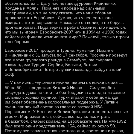
обстоятельства… Да, у нас нет звезд уровня Кириленко,
Холдена и Хряпы. Пока нет и побед над сильными
соперниками, но я не могу сказать, что наша сборная
провалит этот Евробаскет. Думаю, что у нее есть шанс
выиграть что-то серьезное. Насколько он велик, я не берусь
прогнозировать. Надо верить в ребят. Скажите, кто надеялся,
что мы выиграем Евробаскет-2007 или в 1994-м и 1998 годах
дойдем до финала чемпионата мира? Пожалуй, только игроки
тех сборных.
Евробаскет-2017 пройдет в Турции, Румынии, Израиле
и Финляндии с 31 августа по 17 сентября. Россияне проведут
все матчи группового раунда в Стамбуле, где сыграют
с командами Турции, Сербии, Бельгии, Латвии
и Великобритании. Четыре лучшие команды выйдут в плей-
офф.
— У нас очень серьезная группа, шансы на выход из неё —
50 на 50, — продолжил Виталий Носов. — Силу сербов
обсуждать даже не стоит, и без Теодосича это одна из самых
сильных сборных турнира. Турки играют у себя дома, где
им будет обеспечена колоссальная поддержка. У Латвии
очень приличный состав во главе со звездой НБА
Порзингисом. У Бельгии и Великобритании тоже есть сильные
игроки. Мир изменился, сейчас все научились играть
в баскетбол, слабых команд на Евробаскете нет. На ЧМ-1992
был всего один представитель НБА, сейчас их около 50.
Поэтому все зависит от конкретного дня, состояния игроков,