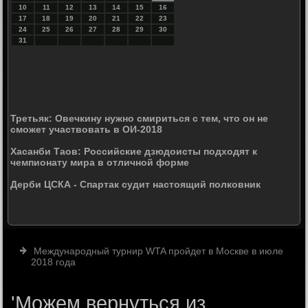
10
11
12
13
14
15
16
17
18
19
20
21
22
23
24
25
26
27
28
29
30
31
Третьяк: Овечкину нужно смириться с тем, что он не
сможет участвовать в ОИ-2018
Хасанби Таов: Российские дзюдоисты подходят к
чемпионату мира в отличной форме
Дерби ЦСКА - Спартак судит настоящий полковник
Международный турнир WTA пройдет в Москве в июле
2018 года
'Можем вернуться из