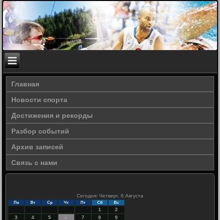
Главная
Новости спорта
Достижения и рекорды
Разбор событий
Архив записей
Связь с нами
Сегодня: Четверг, 6 Августа
Пн
Вт
Ср
Чт
Пт
Сб
Вс
1
2
3
4
5
6
7
8
9