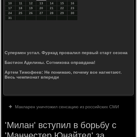
10
11
12
13
14
15
16
17
18
19
20
21
22
23
24
25
26
27
28
29
30
31
Супермен устал. Фуркад провалил первый старт сезона
Бастион Аделины. Сотникова оправдана!
Артем Тимофеев: Не понимаю, почему все нагнетают.
Весь чемпионат впереди
Макларен уничтожил сенсацию из российских СМИ
'Милан' вступил в борьбу с
'Манчестер Юнайтед' за