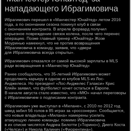
нападающего Ибрагимовича
Ибрагимович перешел в «Манчестер Юнайтед» летом 2016
года, а по окончании сезона покинул клуб в связи
с окончанием контракта. В апреле форвард получил
серьезное повреждение связок колена, после чего перенес
операцию. Позже главный тренер «Юнайтед» Жозе
Моуринью намекнул, что не против возвращения
Ибрагимовича в команду, заявив, что «двери
для Ибрагимовича всегда открыты».
Ибрагимович отказался от самой высокой зарплаты в MLS
ради возвращения в «Манчестер Юнайтед»
Ранее сообщалось, что 35-летний Ибрагимович может
продолжить карьеру в одном из клубов MLS из Лос-
Анджелеса. Но президент «Лос-Анджелес Гэлакси» Крис
Кляйн заявил, что футболист хочет остаться в Европе.
В начале августа стало известно, что «МЮ» начал переговоры
с Ибрагимовичем о подписании контракта.
Ибрагимович уже выступал в «Милане», с 2010 по 2012 год
швед забил 56 голов в 85 играх за «россонери». Сообщается,
что новые владельцы «Милана» намерены усилить
атакующую линию команды: помимо Ибрагимовича
в их списке числятся Андреа Белотти («Торино»), Диего Коста
(«Челси») и Никола Калинич («Фиорентина»).