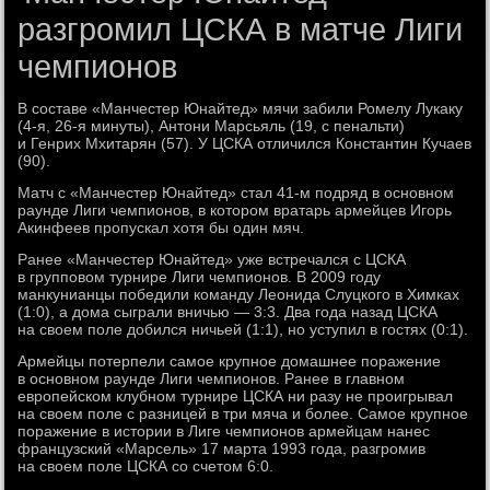
разгромил ЦСКА в матче Лиги
чемпионов
В составе «Манчестер Юнайтед» мячи забили Ромелу Лукаку
(4-я, 26-я минуты), Антони Марсьяль (19, с пенальти)
и Генрих Мхитарян (57). У ЦСКА отличился Константин Кучаев
(90).
Матч с «Манчестер Юнайтед» стал 41-м подряд в основном
раунде Лиги чемпионов, в котором вратарь армейцев Игорь
Акинфеев пропускал хотя бы один мяч.
Ранее «Манчестер Юнайтед» уже встречался с ЦСКА
в групповом турнире Лиги чемпионов. В 2009 году
манкунианцы победили команду Леонида Слуцкого в Химках
(1:0), а дома сыграли вничью — 3:3. Два года назад ЦСКА
на своем поле добился ничьей (1:1), но уступил в гостях (0:1).
Армейцы потерпели самое крупное домашнее поражение
в основном раунде Лиги чемпионов. Ранее в главном
европейском клубном турнире ЦСКА ни разу не проигрывал
на своем поле с разницей в три мяча и более. Самое крупное
поражение в истории в Лиге чемпионов армейцам нанес
французский «Марсель» 17 марта 1993 года, разгромив
на своем поле ЦСКА со счетом 6:0.