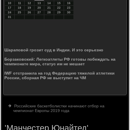
10
11
12
13
14
15
16
17
18
19
20
21
22
23
24
25
26
27
28
29
30
31
Шараповой грозит суд в Индии. И это серьезно
Борзаковский: Легкоатлеты РФ готовы побеждать на
чемпионате мира, статус им не мешает
IWF отстранила на год Федерацию тяжелой атлетики
России, сборная РФ не выступит на ЧМ
Российские баскетболистки начинают отбор на
чемпионат Европы 2019 года
'Манчестер Юнайтед'