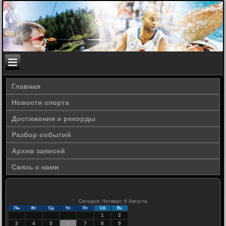
Главная
Новости спорта
Достижения и рекорды
Разбор событий
Архив записей
Связь с нами
Сегодня: Четверг, 6 Августа
Пн
Вт
Ср
Чт
Пт
Сб
Вс
1
2
3
4
5
6
7
8
9