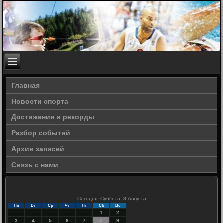
Главная
Новости спорта
Достижения и рекорды
Разбор событий
Архив записей
Связь с нами
Сегодня: Суббота, 8 Августа
Пн
Вт
Ср
Чт
Пт
Сб
Вс
1
2
3
4
5
6
7
8
9