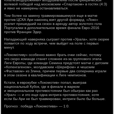
«Железнодорожники» воодушевлены после феерической
волевой победой над московским «Спартаком» в гостях (4:3)
и явно не намерены останавливаться.
Тем более на замену травмировавшемуся еще в матче
против ЦСКА Ари наконец взят другой форвард. «Локо»
усилит пришедший на сезон в аренду автор золотого гола
Португалии в дополнительное время финала Евро-2016
против Франции Эдер.
Нападающий наверняка сыграет против «Урала», хотя скорее
появится по ходу встречи, чем выйдет на поле с первых
минут.
«Локомотиву» особенно важно брать очки сейчас, потому
что скоро команде станет сложнее из-за группового этапа
Лиги Европы, где команде Семина предстоят матчи с датским
«Копенгагеном», молдавским «Шерифом» и чешским
«Фаставом» из Злина, причем первые два соперника играли
в этом сезоне в квалификации к Лиге чемпионов.
Кстати, в еврокубки «Локомотив» попал, выиграв
национальный Кубок, где в финале в жарком
и эмоциональном противостоянии был обыгран как раз
«Урал» — и это еще одна интрига противостояния, хотя
если бы Ари не был травмирован, интриги было бы больше.
Прогноз : победа «Локомотива» — 1:0.