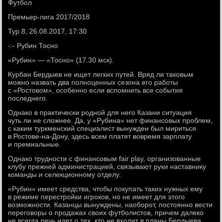
Футбол
Премьер-лига 2017/2018
Тур 8, 26.08.2017, 17:30
-:- Рубин Тосно
«Рубин» — «Тосно» (17.30 мск).
Курбан Бердыев не ищет легких путей. Вряд ли таковым
можно назвать два полноценных сезона его работы
с «Ростовом», особенно если вспомнить все события
последнего.
Однако в практически родной для него Казани ситуация
чуть ли не сложнее. Да, у «Рубина» нет финансовых проблем,
с каким туркменский специалист вынужден был мириться
в Ростове-на-Дону, здесь всем платят вовремя зарплату
и премиальные.
Однако трудности с финансовым fair play, организованные
клубу прежней администрацией, связывают руки наставнику
команды и селекционному отделу.
«Рубин» имеет средства, чтобы покупать таких нужных ему
в режиме перестройки игроков, но не имеет для этого
возможности. Казанцы вынуждены, наоборот, постоянно вести
переговоры о продажах своих футболистов, причем далеко
не всегда речь идет о тех, кто не входит в планы Бердыева.