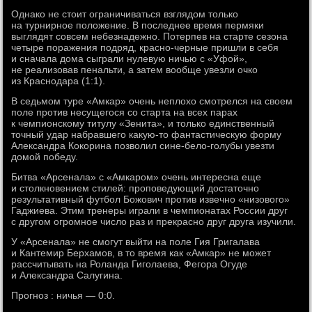
Однако не стоит ограничиваться взглядом только
на турнирное положение. В последнее время пермяки
выглядят совсем небезнадежно. Потерпев на старте сезона
четыре поражения подряд, красно-черные пришли в себя
и сначала дома сыграли нулевую ничью с «Уфой»,
не реализовав пенальти, а затем вообще увезли очко
из Краснодара (1:1).
В седьмом туре «Амкар» очень неплохо смотрелся на своем
поле против несущегося со старта на всех парах
к чемпионскому титулу «Зенита», и только единственный
точный удар набравшего какую-то фантастическую форму
Александра Кокорина позволил сине-бело-голубы увезти
домой победу.
Битва «Арсенала» с «Амкаром» очень интересна еще
и столкновением стилей: проповедующий достаточно
результативный футбол Божович против извечно «низового»
Гаджиева. Этим тренеры играли в чемпионатах России друг
с другом огромное число раз и прекрасно друг друга изучили.
У «Арсенала» не смогут выйти на поле Гия Григалава
и Кантемир Берхамов, в то время как «Амкар» не может
рассчитывать на Роланда Гиголаева, Фегора Огуде
и Александра Салугина.
Прогноз : ничья — 0:0.