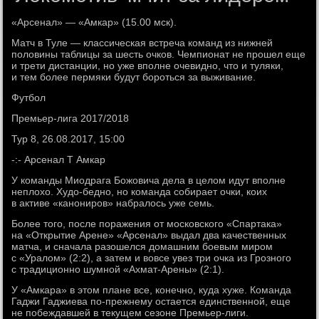
«Арсенал» — «Амкар» (15.00 мск).
Матч в Туле — классическая встреча команд из нижней
половины таблицы за шесть очков. Чемпионат не прошел еще
и трети дистанции, но уже вполне очевидно, что и туляки,
и тем более пермяки будут бороться за выживание.
Футбол
Премьер-лига 2017/2018
Тур 8, 26.08.2017, 15:00
-:- Арсенал Т Амкар
У команды Миодрага Божовича дела в целом идут вполне
неплохо. Худо-бедно, но команда собирает очки, коих
в активе «канониров» набралось уже семь.
Более того, после поражения от московского «Спартака»
на «Открытие Арене» «Арсенал» выдал два качественных
матча, и сначала разошелся домашним боевым миром
с «Уралом» (2:2), а затем и вовсе увез три очка из Грозного
с традиционно шумной «Ахмат-Арены» (2:1).
У «Амкара» в этом плане все, конечно, куда хуже. Команда
Гаджи Гаджиева по-прежнему остается единственной, еще
не побеждавшей в текущем сезоне Премьер-лиги.