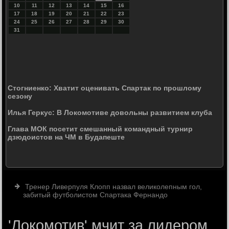
10
11
12
13
14
15
16
17
18
19
20
21
22
23
24
25
26
27
28
29
30
31
Стогниенко: Хватит оценивать Спартак по прошлому
сезону
Илья Геркус: В Локомотиве довольны развитием клуба
Глава МОК посетит смешанный командный турнир
дзюдоистов на ЧМ в Будапеште
Тренер Ливерпуля Клопп назвал великолепным гол,
забитый футболистом Спартака Фернандо
'Локомотив' мчит за лидером