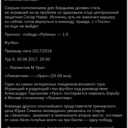
Скорым пополнением для Бердыева должен стать
не игравший из-за проблем со здоровьем отца центральный
защитник Сесар Навас. Испанец чуть не закончил карьеру,
но сейчас готов вернуться в команду, правда, с «Тосно»
он еще не выйдет.
Прогноз : победа «Рубина» — 1:0.
Футбол
Премьер-лига 2017/2018
Тур 8, 26.08.2017, 20:00
-:- Локомотив М Урал
«Локомотив» — «Урал» (20.00 мск).
Один из самых интересных поединков восьмого тура.
Играющий в радующий глаз футбол под руководством
Александра Тарханова «Урал» постарается навязать борьбу
в Москве столичному «Локомотиву».
Команда другого опытнейшего представителя тренерского
цеха Юрия Семина неожиданно увязалась со старта
за «Зенитом», занимает в чемпионате второе место, отставая
от сине-бело-голубых всего на три балла — одну победу.