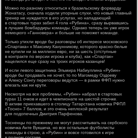
Можно по-разному относиться к бразильскому форварду
Жонатасу, сначала ходили упорные слухи, что новый главный
тренер не нуждается в его услугах, но нападающий
в стартовых турах забил 4 гола «Рубина», сразу вырвавшись
в лучшие бомбардиры команды. Однако теперь он уже игрок
немецкого «Ганновера» и больше не поможет команде.
Только утихли вроде бы разговоры об интересе московского
«Спартака» к Максиму Канунникову, которого красно-белые
не купили ни за миллион евро, ни за шесть (отступные
в контракте по версии игрока и клуба), как «Спартак»
нацелился еще сразу на троих игроков казанцев!
И если левого защитника Эльмира Набиуллина «Рубин»
вроде бы продавать не хочет, то по Магомеду Оздоеву
и Алексу Сонгу переговоры ведутся — в рамки ФФП нужно
влезать как ни крути.
Несмотря на все проблемы, «Рубин» набрал в стартовых
турах 11 очков и идет в чемпионате на шестой строчке.
В активе приехавшего в столицу Татарстана новичка РФПЛ
«Тосно» 7 баллов, и это очень неплохой результат
для подопечных Дмитрия Парфенова.
Тосненцы по-прежнему не могут рассчитывать на сербского
новичка Анте Вукшича, но все остальные футболисты
команды в строю, а «Рубин» и вовсе готовился к игре
в полном составе.