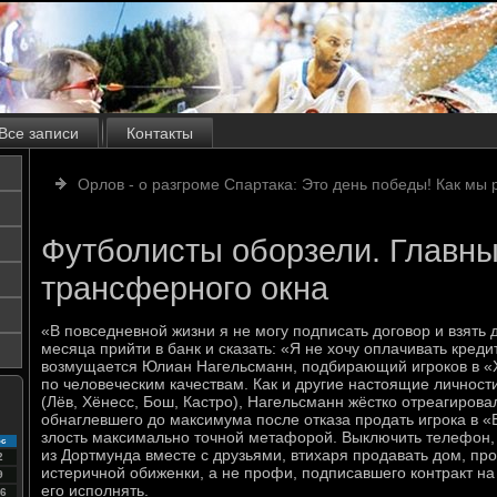
Все записи
Контакты
Орлов - о разгроме Спартака: Это день победы! Как мы 
Футболисты оборзели. Главны
трансферного окна
«В повседневной жизни я не могу подписать договор и взять де
месяца прийти в банк и сказать: «Я не хочу оплачивать креди
возмущается Юлиан Нагельсманн, подбирающий игроков в «
по человеческим качествам. Как и другие настоящие личност
(Лёв, Хёнесс, Бош, Кастро), Нагельсманн жёстко отреагирова
обнаглевшего до максимума после отказа продать игрока в «
злость максимально точной метафорой. Выключить телефон,
с
из Дортмунда вместе с друзьями, втихаря продавать дом, пр
2
истеричной обиженки, а не профи, подписавшего контракт на
9
его исполнять.
6