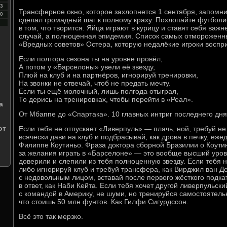
3
Трансферное окно, которое захлопнется 1 сентября, запомнит
0
сделал громадный шаг к полному краху. Похлопайте футбол
в том, что творится. Яйца играют в курицу и ставят себя важ
случай, а полноценная эпидемия. Список самых отмороженны
«Вредных советов» Остера, которую недалёкие игроки воспр
Если полтора сезона ты на уровне провёл,
А потом у «Барселоны» увели её звезду,
Плюй на клуб и на партнёров, игнорируй тренировки,
На звонки не отвечай, чтоб не предать мечту.
Если ты ещё молочный, лишь полгода отыграл,
То дерись на тренировках, чтобы перейти в «Реал».
а
От Мбаппе до «Спартака». 10 главных интриг последнего дн
от
Если тебя не отпускает «Ливерпуль» — плачь, ной, требуй не
всячески дави на клуб и подбрасывай, как дрова в печку, еж
Филиппе Коутиньо. Фраза доктора сборной Бразилии о Коутин
за желания играть в «Барселоне» — это вообще высший уровен
доверили и слепили из тебя полноценную звезду. Если тебя 
либо игнорируй клуб и требуй трансфера, как Вирджил ван Д
с недовольным лицом, вставай после первого жёсткого подкат
в ответ, как Наби Кейта. Если тебя хочет другой ливерпульск
с командой в Америку, не шуми, но тренируйся самостоятель
что стоишь 50 млн фунтов. Как Гилфи Сигурдссон.
Всё это так мерзко.