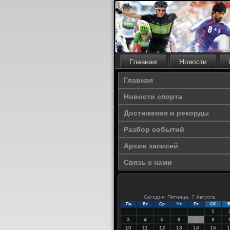
Главная
Новости
Главная
Новости спорта
Достижения и рекорды
Разбор событий
Архив записей
Связь с нами
Сегодня: Пятница, 7 Августа
Пн
Вт
Ср
Чт
Пт
Сб
В
1
3
4
5
6
7
8
10
11
12
13
14
15
1