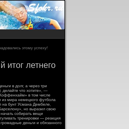
радовались этому успеху!
й итог летнего
ньги в долг, а через три
т, делайте что хотите», —
Хоффенхайм» в том числе
и из мира немецкого футбола
л на бунт Усмана Дембеле,
Барселону», но выразил свою
 начать собирать вещи
огуливать тренировки — реакция
 громадные деньги и обязанного