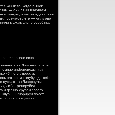
ся как лето, когда рынок
истам — они сами виноваты
нее команды, и это не единичный
х поступков лета — как глава
иняли максимально серьёзно.
я трансферного окна
 заявлять на Лигу чемпионов,
едневные инфоповоды, как
ьо «У него стресс из-
ь наглости к клубу, где тебе
не пускают в «Ливерпуль» —
ейк, либо тренируйся
а и грязно срубай своего
ий клуб — игнорируй полёт
но и по ночам думай,