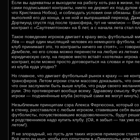
Если вы адекватны и выходили на работу хоть раз в жизни, 
сами подписывают контракты, никто не держит их под дулом п
что Кристиана Нобоа), и соблюдать условия они обязаны. Есл
выполняй его до конца, а не ной и выпрашивай переход. Да
Дортмунд спустя год после трансфера, тут не чемпион — Ви
контракт с «Саутгемптоном» на 6 лет, а с начала лета стал п
Такое поведение игроков двигает к краху весь футбольный ми
Лёв — ещё один мыслящий человек из немецкого футбола. «
клуб принимает это, то контракты ничего не стоят», — говори
Дембеле, но его слова можно перенести на любую из летних 
юридическую силу, на первое место встаёт «хотелка» игрока
контракт, если можно просто договориться на словах и при 
из клуба куда угодно?
Но главное, что двигает футбольный рынок к краху — не кон
трансферов. Летом игроки стали массово доказывать, что они
что они заслужили быть выше клуба, что ради своего желания
руки. Это противоречит вообще всему. Здравому смыслу. Фут
игроки — подчинённые клуба (который сами же могут кинуть).
Незыблемым принципам сэра Алекса Фергюсона, который со
в стенку, расставался с любым игроком, ставившим себя выш
футболисты, почувствовавшие вседозволенность, будут решать
и родственников надо купить клубу. (Ой, я забыл — так уже е
летом!).
Я не злорадный, но пусть для таких игроков примером стане
Всё лето он ныл, чтобы его отпустили в «Ливерпуль» или «Че