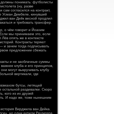
то должны понимать: футболисты
истолета (ну, разве
и сам согласился на контракт,
же Усман Дембеле, кинувший
рджил ван Дейк весной продлил
лакаться и требовать трансфер.
р, о чём говорит и Йоахим
Если мы принимаем это, если
л Лёв опять же в контексте
историй. Контракты теряют
 — и зачем тогда подписывать
первом предложении сбежать
тракты и не заоблачные суммы
 важнее клуба и его принципов,
 они могут выкручивать клубу
больной вертикали, где
 взмахом бутсы, летящей
е остальной раздевалки. Скоро
, кого из их друзей
сть. И надо же, тоже нынешним
т история Вирджила ван Дейка.
лси», но одни купили Рюдигера,