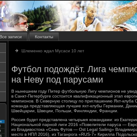
Все записи
Контакты
Шлеменко ждал Мусаси 10 лет
Футбол подождёт. Лига чемпи
на Неву под парусами
В нынешнем году Питер футбольную Лигу чемпионов не увидит
в Санкт-Петербурге состоится квалификационный этап европ
чемпионов. В Северную столицу по приглашению Яхт-клуба С
команда представляющая лучшие яхт-клубы Германии, Дании
Швейцарии, Швеции, Польши, Финляндии, Франции.
Россия будет представлена четырьмя командами: из Екатери
с
Национальной парной лиги 2016 «Повелители паруса — Евр
2
из Владивостока «Семь Футов — Ost Legal Sailing» Владимир
9
место в НПЛ 2016), из Таганрога «RUS-7» Кирилла Подольско
6