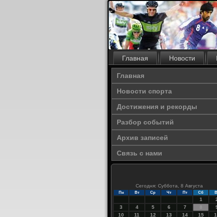
Главная
Новости
Главная
Новости спорта
Достижения и рекорды
Разбор событий
Архив записей
Связь с нами
Сегодня: Суббота, 8 Августа
Пн
Вт
Ср
Чт
Пт
Сб
В
1
3
4
5
6
7
8
10
11
12
13
14
15
1