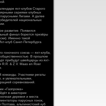
ной.
алендаре яхт-клубов Старого
гулярными сериями клубных
 парусными Лигами. А далее
победителей национальных
ии.
ое развитие. Появился
альный финал борются призёры
ски). Именно такой
хт-клуб Санкт-Петербурга
о гоночного союза — яхт-клуба,
 общественностью. В прошлом
ург прибудут швейцарцы из яхт-
 R.R. & Z.V. Maas en Roer
е.
4 команды. Участники регаты
, и увлекательными,
орацией соревнований.
нии «Газпрома»
йдёт в акватории
оночная деревня и места
мментаторы парусных гонок,
 Полтава, альпинистский куб