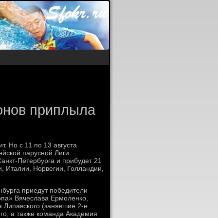
онов приплыла
. Но с 11 по 13 августа
ейской парусной Лиги
анкт-Петербурга и прибудет 21
, Италии, Норвегии, Голландии,
нбурга приедут победители
опа» Вячеслава Ермоленко,
а Липавского (занявшие 2-е
го, а также команда Академия