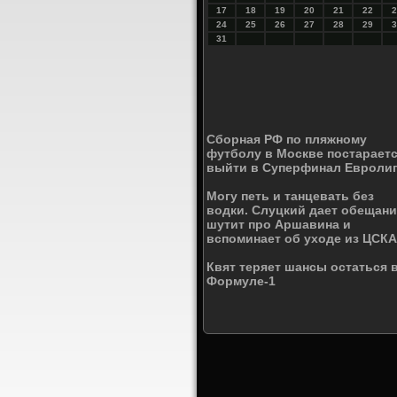
17
18
19
20
21
22
2
24
25
26
27
28
29
3
31
Сборная РФ по пляжному
футболу в Москве постарает
выйти в Суперфинал Евроли
Могу петь и танцевать без
водки. Слуцкий дает обещани
шутит про Аршавина и
вспоминает об уходе из ЦСКА
Квят теряет шансы остаться 
Формуле-1