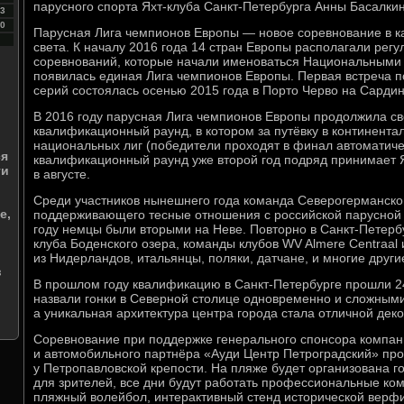
парусного спорта Яхт-клуба Санкт-Петербурга Анны Басалки
3
0
Парусная Лига чемпионов Европы — новое соревнование в к
света. К началу 2016 года 14 стран Европы располагали ре
соревнований, которые начали именоваться Национальными
появилась единая Лига чемпионов Европы. Первая встреча 
серий состоялась осенью 2015 года в Порто Черво на Сардин
В 2016 году парусная Лига чемпионов Европы продолжила св
квалификационный раунд, в котором за путёвку в континент
национальных лиг (победители проходят в финал автоматиче
ся
квалификационный раунд уже второй год подряд принимает Я
ги
в августе.
Среди участников нынешнего года команда Северогерманског
е,
поддерживающего тесные отношения с российской парусной
году немцы были вторыми на Неве. Повторно в Санкт-Петерб
клуба Боденского озера, команды клубов WV Almere Centraal и
из Нидерландов, итальянцы, поляки, датчане, и многие други
в
В прошлом году квалификацию в Санкт-Петербурге прошли 2
назвали гонки в Северной столице одновременно и сложными
а уникальная архитектура центра города стала отличной дек
Соревнование при поддержке генерального спонсора компа
и автомобильного партнёра «Ауди Центр Петроградский» про
у Петропавловской крепости. На пляже будет организована г
для зрителей, все дни будут работать профессиональные ко
пляжный волейбол, интерактивный стенд исторической верфи