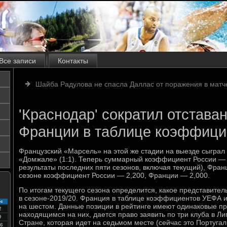
Все записи
Контакты
Шайба Радулова не спасла Даллас от поражения в матч
'Краснодар' сократил отстава
Франции в таблице коэффиц
Французский «Марсель» на этой же стадии на выезде сыграл
«Домжале» (1:1). Теперь суммарный коэффициент России — 
результаты последних пяти сезонов, включая текущий), Фра
сезоне коэффициент России — 2,200, Франции — 2,000.
По итогам текущего сезона определится, какое представитель
в сезоне-2019/20. Франция в таблице коэффициентов УЕФА и
с
на шестом. Данные позиции в рейтинге имеют одинаковые пр
2
находящимся на них, дается право заявить по три клуба в Ли
9
Стране, которая идет на седьмом месте (сейчас это Португа
6