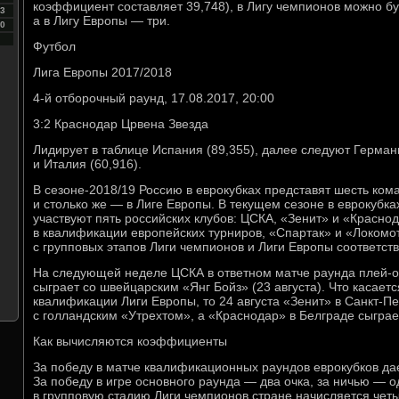
коэффициент составляет 39,748), в Лигу чемпионов можно бу
3
а в Лигу Европы — три.
0
Футбол
Лига Европы 2017/2018
4-й отборочный раунд, 17.08.2017, 20:00
3:2 Краснодар Црвена Звезда
Лидирует в таблице Испания (89,355), далее следуют Германи
и Италия (60,916).
В сезоне-2018/19 Россию в еврокубках представят шесть кома
и столько же — в Лиге Европы. В текущем сезоне в еврокубка
участвуют пять российских клубов: ЦСКА, «Зенит» и «Красно
в квалификации европейских турниров, «Спартак» и «Локомот
с групповых этапов Лиги чемпионов и Лиги Европы соответст
На следующей неделе ЦСКА в ответном матче раунда плей-
сыграет со швейцарским «Янг Бойз» (23 августа). Что касае
квалификации Лиги Европы, то 24 августа «Зенит» в Санкт-Пе
с голландским «Утрехтом», а «Краснодар» в Белграде сыграе
Как вычисляются коэффициенты
За победу в матче квалификационных раундов еврокубков дае
За победу в игре основного раунда — два очка, за ничью — 
в групповую стадию Лиги чемпионов стране начисляется четыр