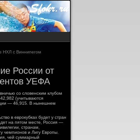
е НХЛ с Виннипегом
ние России от
иентов УЕФА
 вничью со словенским клубом
42,982 (учитываются
нции — 46,915. В нынешнем
ство в еврокубках будет у стран
дет на пятом месте, Россия —
ивилегии, странам,
гу чемпионов и Лигу Европы.
лия, чей суммарный