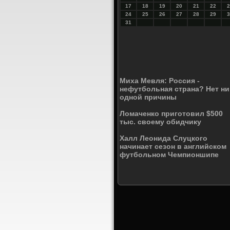
17
18
19
20
21
22
2
24
25
26
27
28
29
3
31
Миха Мевля: Россия -
нефутбольная страна? Нет ни
одной причины
Ломаченко приготовил $500
тыс. своему обидчику
Халл Леонида Слуцкого
начинает сезон в английском
футбольном Чемпионшипе