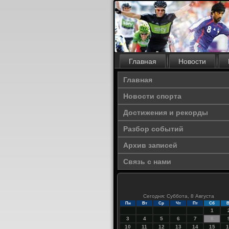
Главная
Новости
Главная
Новости спорта
Достижения и рекорды
Разбор событий
Архив записей
Связь с нами
Сегодня: Суббота, 8 Августа
Пн
Вт
Ср
Чт
Пт
Сб
В
1
3
4
5
6
7
8
10
11
12
13
14
15
1