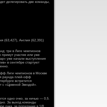
дет делегировать две команды,
я (63,427), Англия (62,391)
нд: три в Лиге чемпионов
х примут участие или уже
дар» уже начали выступления
ив» в сентябре стартуют
венно.
офф Лиги чемпионов в Москве
тся раунда плей-офф
тербурге встретится
т с «Црвеной Звездой».
тся одно очко, за ничью — 0,5.
одно. За выход команды
е очка, за попадание в 1/8