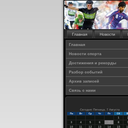
Главная
Новости
Главная
Новости спорта
Достижения и рекорды
Разбор событий
Архив записей
Связь с нами
Сегодня: Пятница, 7 Августа
Пн
Вт
Ср
Чт
Пт
Сб
В
1
3
4
5
6
7
8
10
11
12
13
14
15
1