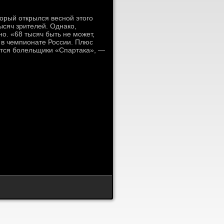
орый открылся весной этого
ысяч зрителей. Однако,
о. «68 тысяч быть не может,
 в чемпионате России. Плюс
тятся болельщики «Спартака», —