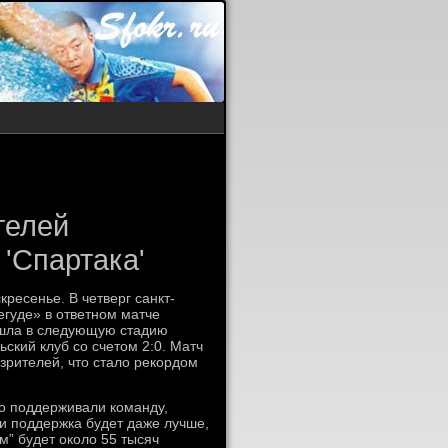
телей
 'Спартака'
ресенье. В четверг санкт-
егуде» в ответном матче
ышла в следующую стадию
ский клуб со счетом 2:0. Матч
зрителей, что стало рекордом
.
о поддерживали команду,
 и поддержка будет даже лучше,
м” будет около 55 тысяч