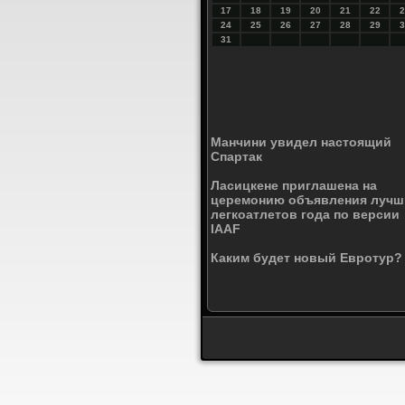
17
18
19
20
21
22
2
24
25
26
27
28
29
3
31
Манчини увидел настоящий
Спартак
Ласицкене приглашена на
церемонию объявления лучш
легкоатлетов года по версии
IAAF
Каким будет новый Евротур?