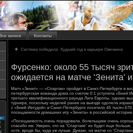
Все записи
Контакты
Система победила. Худший год в карьере Овечкина
Фурсенко: около 55 тысяч зри
ожидается на матче 'Зенита' и
Матч «Зенит» — «Спартак» пройдет в Санкт-Петербурге в воск
петербургская команда дома со счетом 0:1 уступила «Бней И
третьего квалификационного раунда Лиги Европы, однако в
турнира, поскольку неделей ранее на выезде одолела израиль
с «Бней Иегудой» в Санкт-Петербурге посетило 45 тысяч 670 
посещаемости домашних игр «Зенита» в российской истории
с
«Посещаемость очень порадовала, болельщики очень хорош
2
спасибо им. Уверен, что на “Спартаке” их будет еще больше,
9
хотя, вроде бы, куда уж лучше. Думаю, на матче со “Спартако
6