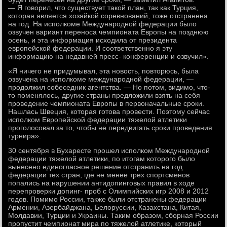
— Я говорил, что существует такой план, так как Турция,
которая является хозяйкой соревнований, тоже отстранена
на год. На исполкоме Международной федерации было
озвучен вариант переноса чемпионата Европы на позднюю
осень, и эта информация исходила от президента
европейской федерации. И соответственно я эту
информацию на недавней пресс- конференции и озвучил».
«Я ничего не придумывал, эта новость, повторюсь, была
озвучена на исполкоме международной федерации, —
продолжил собеседник агентства. — Но потом, видимо, что-
то поменялось, другие страны предложили взять на себя
проведение чемпионата Европы в первоначальные сроки.
Нашлась Швеция, которая готова провести. Поэтому сейчас
исполком Европейской федерации тяжелой атлетики
проголосовал за то, чтобы не передвигать сроки проведения
турнира».
30 сентября в Бухаресте прошел исполком Международной
федерации тяжелой атлетики, по итогам которого было
вынесено единогласное решение отстранить на год
федерации тех стран, где не менее трех спортсменов
попались на нарушении антидопинговых правил в ходе
перепроверки допинг- проб с Олимпийских игр 2008 и 2012
годов. Помимо России, также были отстранены федерации
Армении, Азербайджана, Белоруссии, Казахстана, Китая,
Молдавии, Турции и Украины. Таким образом, сборная России
пропустит чемпионат мира по тяжелой атлетике, который