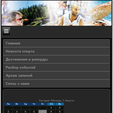
Главная
Новости спорта
Достижения и рекорды
Разбор событий
Архив записей
Связь с нами
Сегодня: Пятница, 7 Августа
Пн
Вт
Ср
Чт
Пт
Сб
Вс
1
2
3
4
5
6
7
8
9