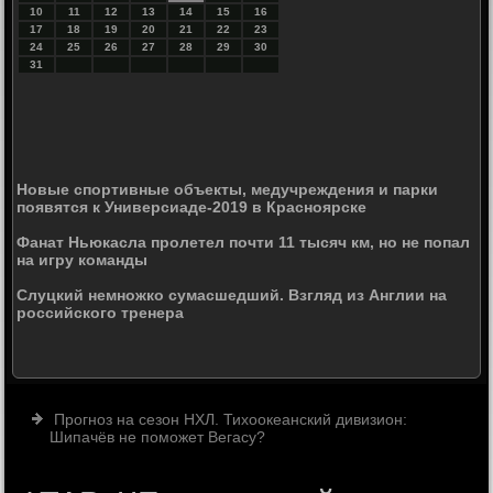
10
11
12
13
14
15
16
17
18
19
20
21
22
23
24
25
26
27
28
29
30
31
Новые спортивные объекты, медучреждения и парки
появятся к Универсиаде-2019 в Красноярске
Фанат Ньюкасла пролетел почти 11 тысяч км, но не попал
на игру команды
Слуцкий немножко сумасшедший. Взгляд из Англии на
российского тренера
Прогноз на сезон НХЛ. Тихоокеанский дивизион:
Шипачёв не поможет Вегасу?