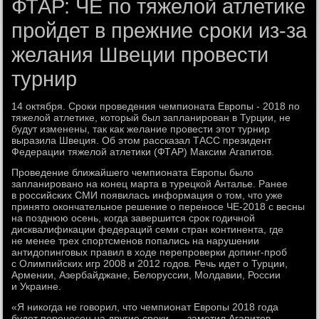
ФТАР: ЧЕ по тяжелой атлетике
пройдет в прежние сроки из-за
желания Швеции провести
турнир
14 октября. Сроки проведения чемпионата Европы - 2018 по
тяжелой атлетике, который был запланирован в Турции, не
будут изменены, так как желание провести этот турнир
выразила Швеция. Об этом рассказал ТАСС президент
Федерации тяжелой атлетики (ФТАР) Максим Агапитов.
Проведение ближайшего чемпионата Европы было
запланировано на конец марта в турецкой Анталье. Ранее
в российских СМИ появилась информация о том, что уже
принято окончательное решение о переносе ЧЕ-2018 с весны
на позднюю осень, когда завершится срок годичной
дисквалификации федераций семи стран континента, где
не менее трех спортсменов попались на нарушении
антидопинговых правил в ходе перепроверки допинг-проб
с Олимпийских игр 2008 и 2012 годов. Речь идет о Турции,
Армении, Азербайджане, Белоруссии, Молдавии, России
и Украине.
«Я никогда не говорил, что чемпионат Европы 2018 года
будет перенесен на другие сроки, — заметил Агапитов.