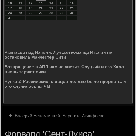
10
11
12
13
14
15
16
17
18
19
20
21
22
23
24
25
26
27
28
29
30
31
Расправа над Наполи. Лучшая команда Италии не
остановила Манчестер Сити
Возвращение в АПЛ нам не светит. Слуцкий и его Халл
вновь теряют очки
Чупков: Российских пловцов должно было прорвать, и
это случилось на ЧМ
Валерий Непомнящий: Берегите Акинфеева!
Форвард 'Сент-Луиса'