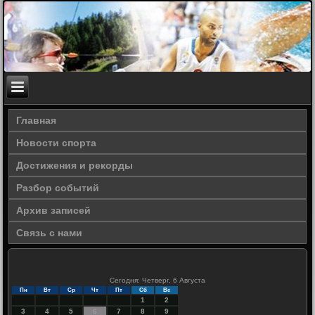
Главная
Новости спорта
Достижения и рекорды
Разбор событий
Архив записей
Связь с нами
Сегодня: Четверг, 6 Августа
Пн
Вт
Ср
Чт
Пт
Сб
Вс
1
2
3
4
5
6
7
8
9