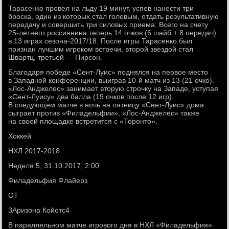
Тарасенко провел на льду 19 минут, успев нанести три
броска, один из которых стал голевым, отдать результативную
передачу и совершить три силовых приема. Всего на счету
25-летнего россиянина теперь 14 очков (6 шайб + 8 передач)
в 13 играх сезона-2017/18. После игры Тарасенко был
признан лучшим игроком встречи, второй звездой стал
Швартц, третьей — Пирсон.
Благодаря победе «Сент-Луис» поднялся на первое место
в Западной конференции, выиграв 10-й матч из 13 (21 очко).
«Лос-Анджелес» занимает вторую строчку на Западе, уступая
«Сент-Луису» два балла (19 очков после 12 игр).
В следующем матче в ночь на пятницу «Сент-Луис» дома
сыграет против «Филадельфии», «Лос-Анджелес» также
на своей площадке встретится с «Торонто».
Хоккей
НХЛ 2017-2018
Неделя 5, 31.10.2017, 2:00
Филадельфия Флайерз
ОТ
3Аризона Койотс4
В параллельном матче игрового дня в НХЛ «Филадельфия»