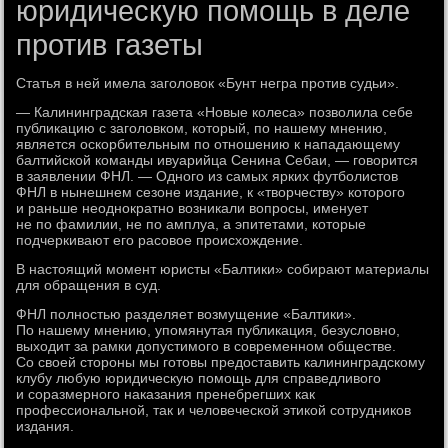
юридическую помощь в деле
против газеты
Статья в ней имела заголовок «Бунт негра против судьи».
— Калининградская газета «Новые колеса» позволила себе
публикацию с заголовком, который, по нашему мнению,
является оскорбительным по отношению к нападающему
балтийской команды ивуарийца Сенина Себаи, — говорится
в заявлении ФНЛ. — Одного из самых ярких футболистов
ФНЛ в нынешнем сезоне издание, к «творчеству» которого
и раньше неоднократно возникали вопросы, именует
не по фамилии, не по амплуа, а эпитетами, которые
подчеркивают его расовое происхождение.
В настоящий момент юристы «Балтики» собирают материалы
для обращения в суд.
ФНЛ полностью разделяет возмущение «Балтики».
По нашему мнению, упомянутая публикация, безусловно,
выходит за рамки допустимого в современном обществе.
Со своей стороны мы готовы предоставить калининградскому
клубу любую юридическую помощь для справедливого
и соразмерного наказания пренебрегших как
профессиональной, так и человеческой этикой сотрудников
издания.