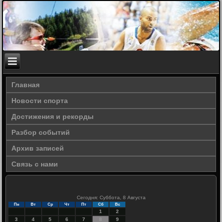
Главная
Новости спорта
Достижения и рекорды
Разбор событий
Архив записей
Связь с нами
Сегодня: Суббота, 8 Августа
Пн
Вт
Ср
Чт
Пт
Сб
Вс
1
2
3
4
5
6
7
8
9