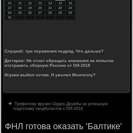
10
11
12
13
14
15
16
17
18
19
20
21
22
23
24
25
26
27
28
29
30
31
Слуцкий: три поражения подряд. Что дальше?
Дегтярев: Не стоит обращать внимания на попытки
отстранить сборную Россию от ОИ-2018
Игуаин выбил сотню. И уволил Монтеллу?
Трефилову вручен Орден Дружбы за успешную
подготовку гандболисток к ОИ-2016
ФНЛ готова оказать 'Балтике'