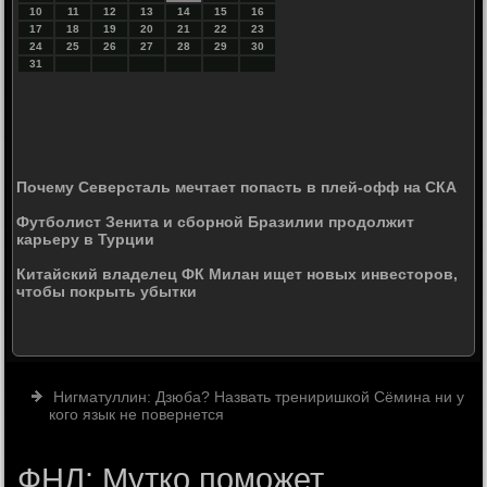
10
11
12
13
14
15
16
17
18
19
20
21
22
23
24
25
26
27
28
29
30
31
Почему Северсталь мечтает попасть в плей-офф на СКА
Футболист Зенита и сборной Бразилии продолжит
карьеру в Турции
Китайский владелец ФК Милан ищет новых инвесторов,
чтобы покрыть убытки
Нигматуллин: Дзюба? Назвать трениришкой Сёмина ни у
кого язык не повернется
ФНЛ: Мутко поможет