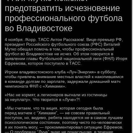
предотвратить исчезновение
профессионального футбола
во Владивостоке
4 ноября. /Корр. ТАСС Антон Рассказов/. Вице-премьер РФ,
президент Российского футбольного союза (РФС) Виталий
Мутко обещал помочь в том, чтобы профессиональный
футбол во Владивостоке не исчез. Об этом говорится в
заявлении главы Футбольной национальной лиги (ФНЛ) Игоря
Ефремова, которое поступило в ТАСС.
Игроки владивостокского клуба «Луч-Энергия» в субботу,
чтобы привлечь внимание местных властей к накопившемся
в команде долгам по зарплате, задержали домашний матч
чемпионата ФНЛ с «Химками».
«Нас не кормят, а легионеров выгнали из гостиницы
за неуплату». Что творится в «Луче»?!
«Мы считаем, что та акция, которая сегодня была
перед матчем с “Химками”, — не совсем правильный
поступок, но, видимо, ребята находятся не в самом лучшем
психологическом состоянии, поэтому чисто по-человечески
я их понять могу, — прокомментировал ситуацию Ефремов.
— О проблемах “Луча” знаю не понаслышке, в течение