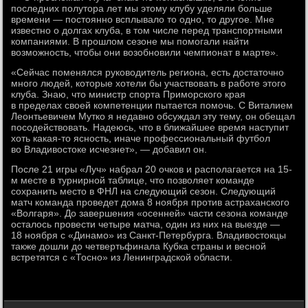
последних полутора лет мы этому клубу уделяли больше
времени — постоянно всплывало то одно, то другое. Мне
известно о долгах клуба, в том числе перед транспортными
компаниями. В прошлом сезоне мы помогали найти
возможность, чтобы они возобновили чемпионат в марте».
«Сейчас поменялся руководитель региона, есть достаточно
много людей, которые хотели бы участвовать в работе этого
клуба. Знаю, что министр спорта Приморского края
в пределах своей компетенции пытается помочь. С Виталием
Леонтьевичем Мутко я недавно обсуждал эту тему, он обещал
посодействовать. Надеюсь, что в ближайшее время наступит
хоть какая-то ясность, иначе профессиональный футбол
во Владивостоке исчезнет», — добавил он.
После 21 игры «Луч» набрал 20 очков и располагается на 15-
м месте в турнирной таблице, что позволяет команде
сохранить место в ФНЛ на следующий сезон. Следующий
матч команда проведет дома 8 ноября против астраханского
«Волгаря». До завершения «осенней» части сезона команде
осталось провести четыре матча, один из них на выезде —
18 ноября с «Динамо» из Санкт-Петербурга. Владивостокцы
также дошли до четвертьфинала Кубка страны и весной
встретятся с «Тосно» из Ленинградской области.