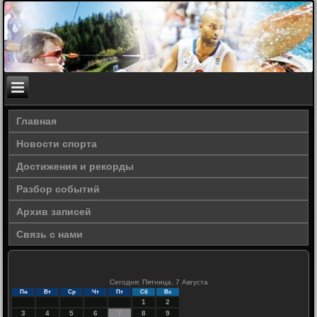
Главная
Новости спорта
Достижения и рекорды
Разбор событий
Архив записей
Связь с нами
Сегодня: Пятница, 7 Августа
Пн
Вт
Ср
Чт
Пт
Сб
Вс
1
2
3
4
5
6
7
8
9