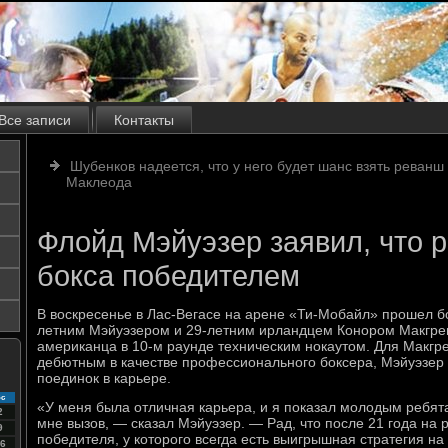
Все записи
Контакты
Шубенков надеется, что у него будет шанс взять реванш
Маклеода
Флойд Мэйуэзер заявил, что р
бокса победителем
В воскресенье в Лас-Вегасе на арене «Ти-Мобайл» прошел б
летним Мэйуэзером и 29-летним ирландцем Конором Макгре
американца в 10-м раунде техническим нокаутом. Для Макгр
дебютным в качестве профессионального боксера, Мэйуэзер
поединок в карьере.
с
«У меня была отличная карьера, и я показал молодым ребята
2
мне вызов, — сказал Мэйуэзер. — Рад, что после 21 года на 
9
победителя, у которого всегда есть выигрышная стратегия на 
6