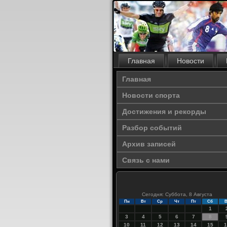
Главная
Новости
Главная
Новости спорта
Достижения и рекорды
Разбор событий
Архив записей
Связь с нами
Сегодня: Суббота, 8 Августа
Пн
Вт
Ср
Чт
Пт
Сб
В
1
3
4
5
6
7
8
10
11
12
13
14
15
1