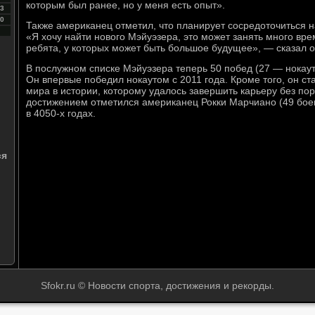
которым был ранее, но у меня есть опыт».
3
0
Также американец отметил, что планирует сосредоточиться н
«Я хочу найти нового Мэйуэзера, это может занять много вре
ребята, у которых может быть большое будущее», — сказал о
В послужном списке Мэйуэзера теперь 50 побед (27 — нокаут
Он впервые победил нокаутом с 2011 года. Кроме того, он 
мира в истории, которому удалось завершить карьеру без п
достижением отметился американец Рокки Марчиано (49 боев
в 4050-х годах.
ся
Sfokr.ru © Новости спорта, достижения и рекорды.