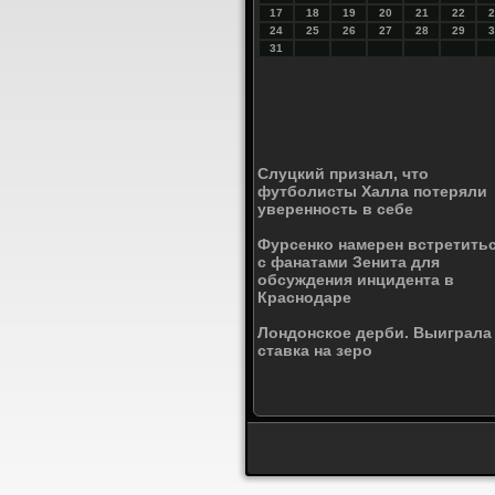
17
18
19
20
21
22
2
24
25
26
27
28
29
3
31
Слуцкий признал, что
футболисты Халла потеряли
уверенность в себе
Фурсенко намерен встретить
с фанатами Зенита для
обсуждения инцидента в
Краснодаре
Лондонское дерби. Выиграла
ставка на зеро