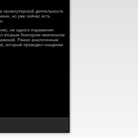
а промоутерской деятельности.
мени, но уже сейчас есть
н.
ом), ни одного поражения.
стал вторым боксером-чемпионом
оражений. Ранее аналогичным
), который проводил поединки