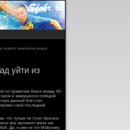
 у нового чемпиона мира
ад уйти из
ой по правилам бокса между 40-
гором и завершился победой
егора данный бой стал
 провел свой последний
м, что лучше не стоит бросать
ринге все запомнят меня как
бой. Да, я уже не тот Мэйуэзер,