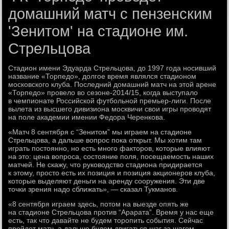
домашний матч с пензенским
'Зенитом' на стадионе им.
Стрельцова
Стадион имени Эдуарда Стрельцова, до 1997 года носивший
название «Торпедо», долгое время являлся стадионом
московского клуба. Последний домашний матч на этой арене
«Торпедо» провело во сезоне-2014/15, когда выступало
в чемпионате Российской футбольной премьер-лиги. После
вылета из высшего дивизиона москвичи свои игры проводят
на поле академии имении Федора Черенкова.
«Матч 8 сентября с “Зенитом” мы играем на стадионе
Стрельцова, а дальше вопрос пока открыт. Мы хотим там
играть постоянно, но есть много факторов, которые влияют
на это: цена вопроса, состояние поля, посещаемость наших
матчей. Не скажу, что руководство стадиона придирается
к этому, просто есть их позиция и позиция акционеров клуба,
которые выделяют деньги на аренду сооружения. Эти две
точки зрения надо сближать», — сказал Тукманов.
«8 сентября играем здесь, потом на выезде опять же
на стадионе Стрельцова против “Арарата”. Время у нас еще
есть, так что давайте не будем торопить события. Сейчас
пройдет матч, а дальше будем двигаться шаг за шагом