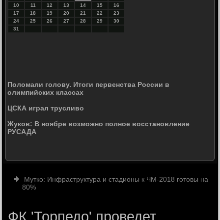
10
11
12
13
14
15
16
17
18
19
20
21
22
23
24
25
26
27
28
29
30
31
Поломали голову. Итоги первенства России в
олимпийских классах
ЦСКА играл трусливо
Жуков: В ноябре возможно полное восстановление
РУСАДА
Мутко: Инфраструктура и стадионы к ЧМ-2018 готовы на
80%
ФК 'Торпедо' проведет