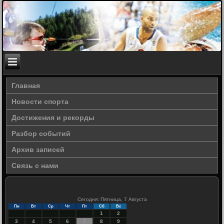
Главная
Новости спорта
Достижения и рекорды
Разбор событий
Архив записей
Связь с нами
Сегодня: Пятница, 7 Августа
Пн
Вт
Ср
Чт
Пт
Сб
Вс
1
2
3
4
5
6
7
8
9