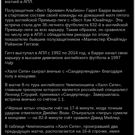
матчей в АПЛ.
Полузащитник «Вест Бромвич Альбион» Гарет Барри вышел
в стартовом составе своей команды на домашний матч пятого
тура английской Премьер-лиги с «Вест Хэм Юнайтед». Эта
встреча стала для 36-летнего футболиста 632-й в английской
Премьер-лиге за всю карьеру. Таким образом, он сравнялся
по числу игр в АПЛ с обладателем рекорда по этому
показателю бывшим полузащитником «Манчестер Юнайтед»
Райаном Гиггзом.
Гиггз выступал в АПЛ с 1992 по 2014 год, а Барри начал свою
карьеру в высшем дивизионе английского футбола в 1997
году.
«Халл Сити» сыграл вничью с «Сандерлендом» благодаря
голу в концовке.
В матче 8-го тура английского Чемпионшипа «Халл Сити»,
главным тренером которого является российский специалист
Леонид Слуцкий, принимал «Сандерленд». Завершилась
встреча вничью со счётом 1:1.
«Чёрные коты» открыли счёт на 17-й минуте, когда точным
ударом отметился Джеймс Воан. Отыграться «тигры» сумели
в концовке — на 82-й минуте счёт сравнял Дэвид Мейлер.
В таблице Чемпионшипа «Халл Сити», проигравший два
предыдущих матча, располагается на 16-й строчке, имея