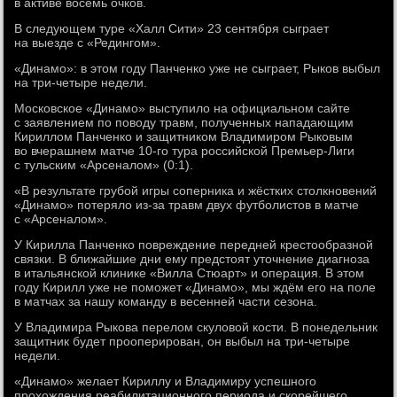
в активе восемь очков.
В следующем туре «Халл Сити» 23 сентября сыграет
на выезде с «Редингом».
«Динамо»: в этом году Панченко уже не сыграет, Рыков выбыл
на три-четыре недели.
Московское «Динамо» выступило на официальном сайте
с заявлением по поводу травм, полученных нападающим
Кириллом Панченко и защитником Владимиром Рыковым
во вчерашнем матче 10-го тура российской Премьер-Лиги
с тульским «Арсеналом» (0:1).
«В результате грубой игры соперника и жёстких столкновений
«Динамо» потеряло из-за травм двух футболистов в матче
с «Арсеналом».
У Кирилла Панченко повреждение передней крестообразной
связки. В ближайшие дни ему предстоят уточнение диагноза
в итальянской клинике «Вилла Стюарт» и операция. В этом
году Кирилл уже не поможет «Динамо», мы ждём его на поле
в матчах за нашу команду в весенней части сезона.
У Владимира Рыкова перелом скуловой кости. В понедельник
защитник будет прооперирован, он выбыл на три-четыре
недели.
«Динамо» желает Кириллу и Владимиру успешного
прохождения реабилитационного периода и скорейшего