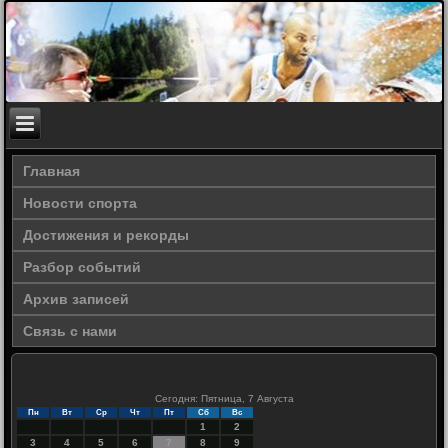
Главная
Новости спорта
Достижения и рекорды
Разбор событий
Архив записей
Связь с нами
Сегодня: Пятница, 7 Августа
Пн
Вт
Ср
Чт
Пт
Сб
Вс
1
2
3
4
5
6
7
8
9