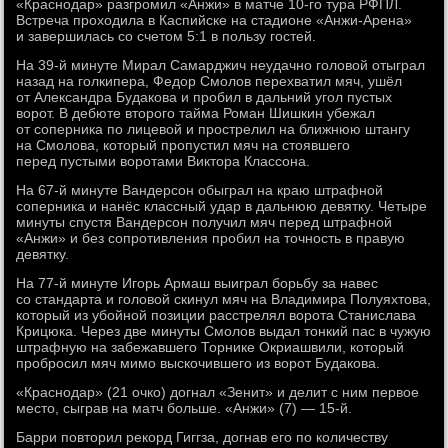
«Краснодар» разгромил «Анжи» в матче 10-го тура РФПЛ.
Встреча проходила в Каспийске на стадионе «Анжи-Арена»
и завершилась со счетом 5:1 в пользу гостей.
На 39-й минуте Мирал Самарджич неудачно головой отыграл
назад на голкипера, Федор Смолов перехватил мяч, ушёл
от Александра Будакова и пробил в дальний угол пустых
ворот. В дебюте второго тайма Роман Шишкин убежал
от соперника по лицевой и прострелил на ближнюю штангу
на Смолова, который пропустил мяч на стоявшего
перед пустыми воротами Виктора Классона.
На 67-й минуте Вандерсон обыграл на краю штрафной
соперника и нанёс классный удар в дальнюю девятку. Четыре
минуты спустя Вандерсон получил мяч перед штрафной
«Анжи» и без сопротивления пробил на точность в правую
девятку.
На 77-й минуте Игорь Армаш выиграл борьбу за навес
со стандарта и головой скинул мяч на Владимира Полуяхтова,
который из убойной позиции расстрелял ворота Станислава
Крицюка. Через две минуты Смолов выдал тонкий пас в чужую
штрафную на забежавшего Торнике Окриашвили, который
пробросил мяч мимо выскочившего из ворот Будакова.
«Краснодар» (21 очко) догнал «Зенит» и делит с ним первое
место, сыграв на матч больше. «Анжи» (7) — 15-й.
Барри повторил рекорд Гиггза, догнав его по количеству