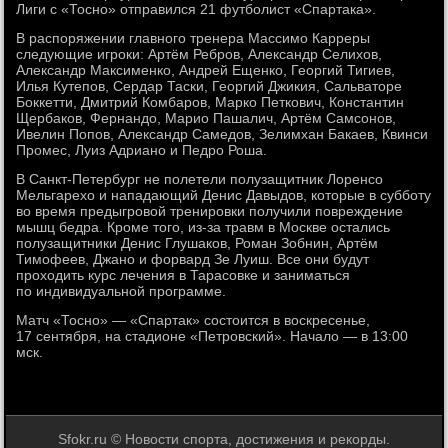
Лиги с «Тосно» отправился 21 футболист «Спартака».
В распоряжении главного тренера Массимо Карреры
следующие игроки: Артём Ребров, Александр Селихов,
Александр Максименко, Андрей Ещенко, Георгий Тигиев,
Илья Кутепов, Сердар Таски, Георгий Джикия, Сальваторе
Боккетти, Дмитрий Комбаров, Марко Петкович, Константин
Щербаков, Фернандо, Марио Пашалич, Артём Самсонов,
Ивелин Попов, Александр Самедов, Зелимхан Бакаев, Квинси
Промес, Луиз Адриано и Педро Роша.
В Санкт-Петербург не полетели полузащитник Лоренсо
Мельгарехо и нападающий Денис Давыдов, которые в субботу
во время предыгровой тренировки получили повреждение
мышц бедра. Кроме того, из-за травм в Москве остались
полузащитники Денис Глушаков, Роман Зобнин, Артём
Тимофеев, Джано и форвард Зе Луиш. Все они будут
проходить курс лечения в Тарасовке и заниматься
по индивидуальной программе.
Матч «Тосно» — «Спартак» состоится в воскресенье,
17 сентября, на стадионе «Петровский». Начало — в 13:00
мск.
Sfokr.ru © Новости спорта, достижения и рекорды.