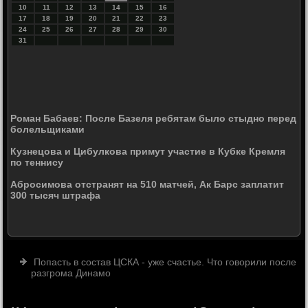
10
11
12
13
14
15
16
17
18
19
20
21
22
23
24
25
26
27
28
29
30
31
Роман Бабаев: После Базеля ребятам было стыдно перед
болельщиками
Кузнецова и Цибулкова примут участие в Кубке Кремля
по теннису
Абросимова отстранят на 510 матчей, Ак Барс заплатит
300 тысяч штрафа
Попасть в состав ЦСКА - уже счастье. Что говорили после
разгрома Динамо