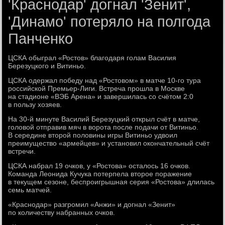
'Краснодар' догнал 'Зенит',
'Динамо' потеряло на полгода
Панченко
ЦСКА обыграл «Ростов» благодаря голам Василия
Березуцкого и Витиньо.
ЦСКА одержал победу над «Ростовом» в матче 10-го тура
российской Премьер-Лиги. Встреча прошла в Москве
на стадионе «ВЭБ Арена» и завершилась со счётом 2:0
в пользу хозяев.
На 30-й минуте Василий Березуцкий открыл счёт в матче,
головой отправив мяч в ворота после подачи от Витиньо.
В середине второй половины игры Витиньо удвоил
преимущество «армейцев» и установил окончательный счёт
встречи.
ЦСКА набрал 19 очков, у «Ростова» осталось 16 очков.
Команда Леонида Кучука потерпела второе поражение
в текущем сезоне, беспроигрышная серия «Ростова» длилась
семь матчей.
«Краснодар» разгромил «Анжи» и догнал «Зенит»
по количеству набранных очков.