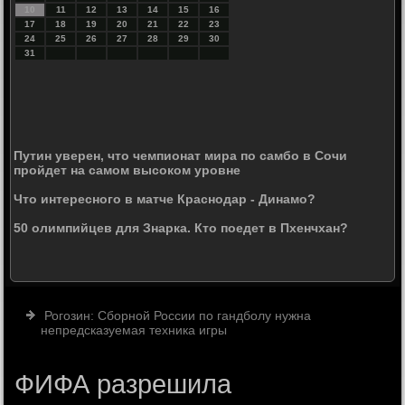
10
11
12
13
14
15
16
17
18
19
20
21
22
23
24
25
26
27
28
29
30
31
Путин уверен, что чемпионат мира по самбо в Сочи
пройдет на самом высоком уровне
Что интересного в матче Краснодар - Динамо?
50 олимпийцев для Знарка. Кто поедет в Пхенчхан?
Рогозин: Сборной России по гандболу нужна
непредсказуемая техника игры
ФИФА разрешила