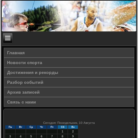
Главная
Новости спорта
Достижения и рекорды
Разбор событий
Архив записей
Связь с нами
Сегодня: Понедельник, 10 Августа
Пн
Вт
Ср
Чт
Пт
Сб
Вс
1
2
3
4
5
6
7
8
9