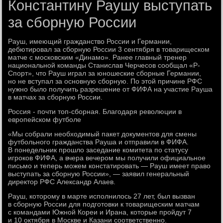
Константину Раушу выступать
за сборную России
Рауш, имеющий гражданство России и Германии,
дебютировал за сборную России 3 сентября в товарищеском
матче с московским «Динамо». Ранее главный тренер
национальной команды Станислав Черчесов сообщал «Р-
Спорт», что Рауш играл за юношеские сборные Германии,
но не вступал за основную сборную. По этой причине РФС
нужно было получить разрешение от ФИФА на участие Рауша
в матчах за сборную России.
Россия - почти топ-сборная. Благодаря революции в
европейском футболе
«Мы собрали необходимый пакет документов для смены
футбольного гражданства Рауша и отправили в ФИФА.
В понедельник прошло заседание комитета по статусу
игроков ФИФА, а вчера вечером мы получили официальное
письмо и теперь можем констатировать — Рауш имеет право
выступать за сборную России», — заявил генеральный
директор РФС Александр Алаев.
Рауш, которому в марте исполнилось 27 лет, был вызван
в сборную России для подготовки к товарищеским матчам
с командами Южной Кореи и Ирана, которые пройдут 7
и 10 октября в Москве и Казани соответственно.