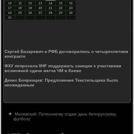
10
11
12
13
14
15
16
17
18
19
20
21
22
23
24
25
26
27
28
29
30
31
Сергей Базаревич и РФБ договорились о четырехлетнем
контракте
ФХУ попросила IIHF поддержать санкции к участникам
возможной сдачи матча ЧМ в Киеве
Денис Бояринцев: Предложение Текстильщика было
неожиданным
Милевский: Потихонечку отдаю дань белорусскому
футболу