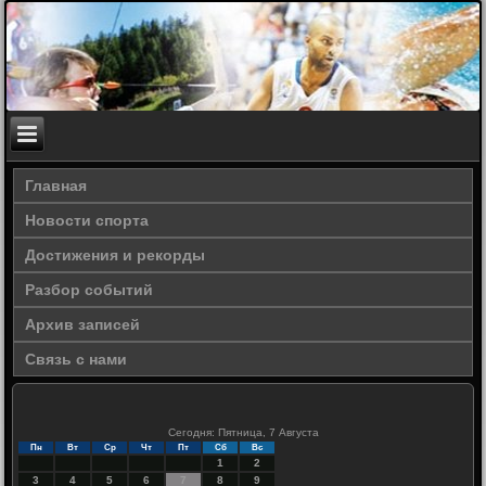
Главная
Новости спорта
Достижения и рекорды
Разбор событий
Архив записей
Связь с нами
Сегодня: Пятница, 7 Августа
Пн
Вт
Ср
Чт
Пт
Сб
Вс
1
2
3
4
5
6
7
8
9