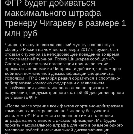
ФГР будет добиваться
максимального штрафа
тренеру Чигареву в размере 1
млн руб
Чигарев, в августе возглавлявший мужскую юношескую
сборную России на чемпионате мира-2017 в Грузии, был
отозван с турнира за неподобающее поведение во время
и после матчей турнира. Позже Шишкарев сообщил «Р-
Спорт», что исполком организации принял решение
прекратить полномочия Чигарева, и добавил, что намерен
добиться пожизненной дисквалификации специалиста.
Исполком ФГР 2 сентября решил обратиться в спортивно-
арбитражную комиссию федерации с заявлением
о возбуждении дисциплинарного дела по признакам
нарушения, предусмотренного статьей 39 дисциплинарного
регламента ФГР.
«После рассмотрения всех фактов спортивно-арбитражная
комиссия вынесет решение по Чигареву без участия
исполкома ФГР о тяжести содеянного им и наложении
штрафа на него вместе с дисквалификацией. Мы будем
просить максимального штрафа для него в размере одного
миллиона рублей и максимальной дисквалификации.