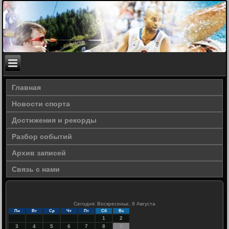
Главная
Новости спорта
Достижения и рекорды
Разбор событий
Архив записей
Связь с нами
Сегодня: Воскресенье, 9 Августа
Пн
Вт
Ср
Чт
Пт
Сб
Вс
1
2
3
4
5
6
7
8
9