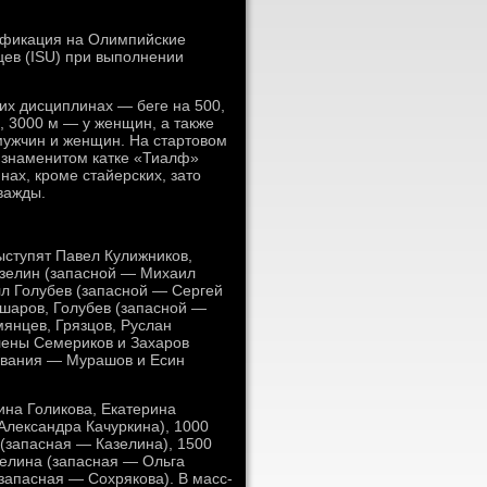
лификация на Олимпийские
цев (ISU) при выполнении
их дисциплинах — беге на 500,
, 3000 м — у женщин, а также
 мужчин и женщин. На стартовом
а знаменитом катке «Тиалф»
нах, кроме стайерских, зато
важды.
ыступят Павел Кулижников,
азелин (запасной — Михаил
лл Голубев (запасной — Сергей
шаров, Голубев (запасной —
янцев, Грязцов, Руслан
влены Семериков и Захаров
ования — Мурашов и Есин
ина Голикова, Екатерина
Александра Качуркина), 1000
 (запасная — Казелина), 1500
зелина (запасная — Ольга
запасная — Сохрякова). В масс-