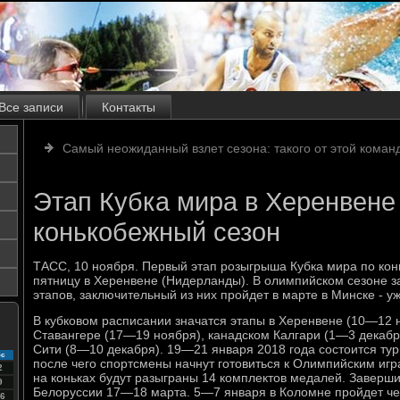
Все записи
Контакты
Самый неожиданный взлет сезона: такого от этой коман
Этап Кубка мира в Херенвене
конькобежный сезон
ТАСС, 10 ноября. Первый этап розыгрыша Кубка мира по кон
пятницу в Херенвене (Нидерланды). В олимпийском сезоне 
этапов, заключительный из них пройдет в марте в Минске - у
В кубковом расписании значатся этапы в Херенвене (10—12 
Ставангере (17—19 ноября), канадском Калгари (1—3 декабр
Сити (8—10 декабря). 19—21 января 2018 года состоится ту
с
после чего спортсмены начнут готовиться к Олимпийским игра
2
на коньках будут разыграны 14 комплектов медалей. Заверши
9
Белоруссии 17—18 марта. 5—7 января в Коломне пройдет ч
6