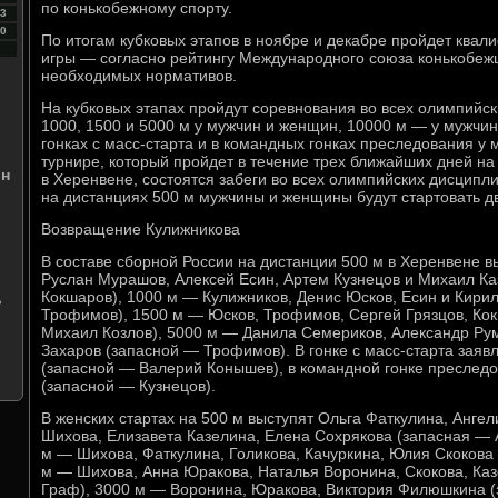
по конькобежному спорту.
3
0
По итогам кубковых этапов в ноябре и декабре пройдет ква
игры — согласно рейтингу Международного союза конькобеж
необходимых нормативов.
На кубковых этапах пройдут соревнования во всех олимпийск
1000, 1500 и 5000 м у мужчин и женщин, 10000 м — у мужчин
гонках с масс-старта и в командных гонках преследования у
турнире, который пройдет в течение трех ближайших дней н
ин
в Херенвене, состоятся забеги во всех олимпийских дисципли
на дистанциях 500 м мужчины и женщины будут стартовать д
Возвращение Кулижникова
В составе сборной России на дистанции 500 м в Херенвене в
Руслан Мурашов, Алексей Есин, Артем Кузнецов и Михаил К
Кокшаров), 1000 м — Кулижников, Денис Юсков, Есин и Кири
ь
Трофимов), 1500 м — Юсков, Трофимов, Сергей Грязцов, Кок
Михаил Козлов), 5000 м — Данила Семериков, Александр Рум
Захаров (запасной — Трофимов). В гонке с масс-старта зая
(запасной — Валерий Конышев), в командной гонке преслед
(запасной — Кузнецов).
В женских стартах на 500 м выступят Ольга Фаткулина, Ангел
Шихова, Елизавета Казелина, Елена Сохрякова (запасная — 
м — Шихова, Фаткулина, Голикова, Качуркина, Юлия Скокова
м — Шихова, Анна Юракова, Наталья Воронина, Скокова, Ка
Граф), 3000 м — Воронина, Юракова, Виктория Филюшкина (