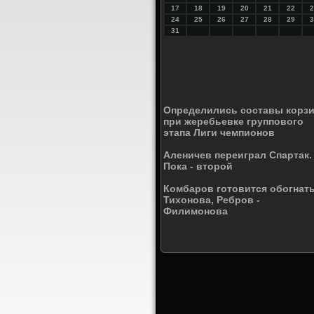
17
18
19
20
21
22
2
24
25
26
27
28
29
3
31
Определились составы корз
при жеребьевке группового
этапа Лиги чемпионов
Аленичев переиграл Спартак.
Пока - второй
Комбаров готовится обогнат
Тихонова, Ребров -
Филимонова