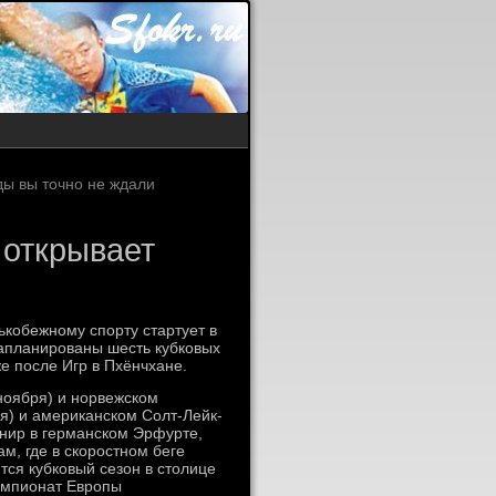
ды вы точно не ждали
 открывает
ькобежному спорту стартует в
запланированы шесть кубковых
же после Игр в Пхёнчхане.
ноября) и норвежском
я) и американском Солт-Лейк-
рнир в германском Эрфурте,
м, где в скоростном беге
тся кубковый сезон в столице
емпионат Европы