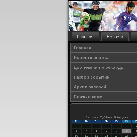
Главная
Новости
Главная
Новости спорта
Достижения и рекорды
Разбор событий
Архив записей
Связь с нами
Сегодня: Суббота, 8 Августа
Пн
Вт
Ср
Чт
Пт
Сб
В
1
3
4
5
6
7
8
10
11
12
13
14
15
1