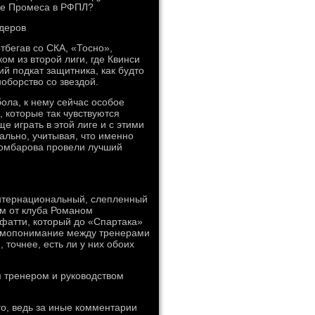
же Промеса в РФПЛ?
идеров
отбегав со СКА, «Тосно»,
ом из второй лиги, где Квинси
й подкат защитника, как будто
ноборство со звездой.
ола, к нему сейчас особое
 которые так чувствуются
 играть в этой лиге и с этими
чально, учитывая, что именно
Комбарова провели лучший
интернациональный, слепленный
ом от клуба Романом
атти, который до «Спартака»
аимопонимание между тренерами
точнее, есть ли у них обоих
м тренером и руководством
го, ведь за иные комментарии