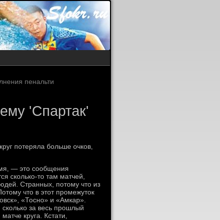
олнения пенальти
ему 'Спартак'
круг потеряла больше очков,
мя, — это сообщения
ся сколько-то там матчей,
юдей. Странных, потому что из
отому что в этот промежуток
вск», «Тосно» и «Амкар».
, сколько за весь прошлый
матче круга. Кстати,