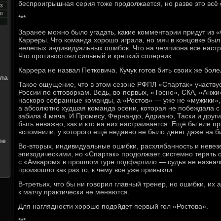
беспроигрышная серия тоже продолжается, но разве это всё
3
0
***
Заранее можно было угадать, какие комментарии придут из 
Карреры. Что команда хорошо играла, но мяч в концовке был
нелепых индивидуальных ошибок. Что на чемпиона все наст
Что противостоял сильный и крепкий соперник.
Каррера не назвал Петковича. Кучук готов бить своих же бол
ла
Такое ощущение, что в этом сезоне РФПЛ «Спартак» участву
России по отговоркам. Ведь, во-первых, «Тосно», СКА, «Анж
наскоро собранные команды, а «Ростов» — уже не «мужики»,
а абсолютно худшая команда осени, которая не побеждала с 1
забила 4 мяча. И Промесу, Фернандо, Адриано, Таски и дру
быть неважно, как и кто на них настраивается. Ещё бы еле 
вспомнили, у которого ещё недавно не было денег даже на б
ле
Во-вторых, индивидуальные ошибки, расхлябанность и невез
и
эпизодическими, но «Спартак» продолжает системно терять о
с «Амкаром» в прошлом туре подфартило — судья не назначи
произошло как раз то, к чему все уже привыкли.
В-третьих, что бы ни говорил главный тренер, но ошибки, их 
к матчу практически не меняются.
Для наглядности хорошо подойдет первый гол «Ростова».
***