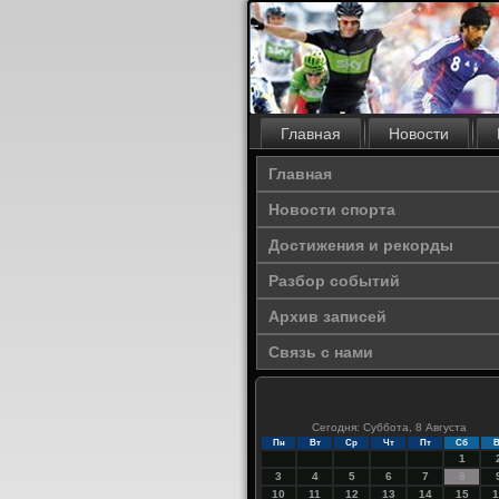
Главная
Новости
Главная
Новости спорта
Достижения и рекорды
Разбор событий
Архив записей
Связь с нами
Сегодня: Суббота, 8 Августа
Пн
Вт
Ср
Чт
Пт
Сб
В
1
3
4
5
6
7
8
10
11
12
13
14
15
1