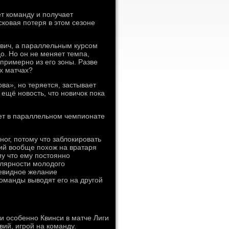
ет команду и получает
сковая потеря в этом сезоне
ович, а параллельным курсом
о. Но он не меняет темпа,
 примерно из его зоны. Разве
х матчах?
ва», но теряется, застывает
 ещё новость, что новичок пока
ет в параллельном чемпионате
ног, потому что заблокировать
гий вообще похож на вратаря
у что ему постоянно
улярности молодого
очевидное желание
оманды выводят его на другой
и особенно Квинси в матче Лиги
ий, игрой на команду.