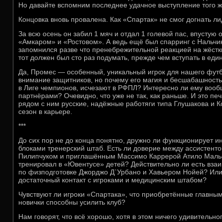
Но давайте вспомним последнее удачное выступление того 
Концовка вновь провалена. Как «Спартак» не смог догнать л
За всю осень он забил 1 мяч и отдал 1 голевой пас, впустую 
«Амкаром» и «Ростовом». А ведь ещё был спарринг с Нальчик
запомнился разве что пренебрежительной реакцией на жёстки
тот должен был сто раз подумать, прежде чем вступать в еди
Да, Промес — особенный, уникальный игрок для нашего футб
внимание защитников, но почему его магия и бесшабашность,
в Лиге чемпионов, исчезают в РФПЛ? Интересно ли ему вообще
партнёрами? Очевидно, что уже не так, как раньше. И это пе
рядом с ним русские, надёжные работяги типа Глушакова и 
сезон в карьере.
***
До сих пор не до конца понятно, дружно ли функционирует 
блоками тренерский штаб. Есть ли доверие между ассистент
Пилипчуком и приглашённым Массимо Каррерой Атило Мальф
тренировал в «Ювентусе» детей? Действительно ли есть вз
по физподготовке Джорджо Д`Урбано и Хавьером Нойей? Или, 
достаточный контакт с игроками и медицинским штабом?
Чувствуют ли игроки «Спартака», что приобретённые главны
новички способны усилить клуб?
Нам говорят, что всё хорошо, хотя в этом ничего удивительно