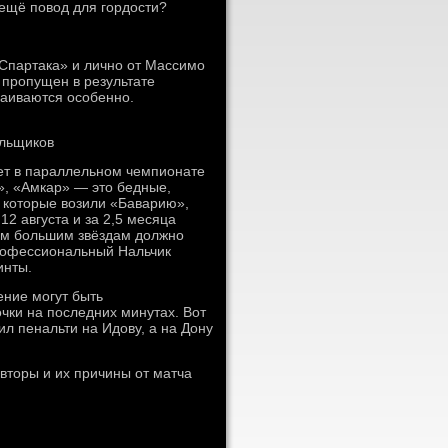
 ещё повод для гордости?
«Спартака» и лично от Массимо
 пропущен в результате
раиваются особенно.
ельщиков
ет в параллельном чемпионате
и», «Амкар» — это бедные,
 которые возили «Баварию»,
2 августа и за 2,5 месяца
гим большим звёздам должно
профессиональный Нальчик
инты.
ение могут быть
чки на последних минутах. Вот
л пенальти на Идову, а на Дону
авторы и их причины от матча