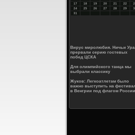
17
18
19
20
21
22
2
24
25
26
27
28
29
3
31
Вирус миролюбия. Ничьи Ура
прервали серию гостевых
побед ЦСКА
Для олимпийского танца мы
выбрали классику
Жуков: Легкоатлетам было
важно выступить на фестива
в Венгрии под флагом Росси