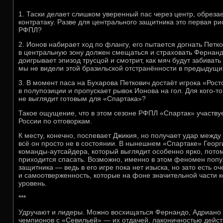
1. Таски делает слишком уверенный пас через центр, обреза
контратаку. Разве для центрального защитника это первая ри
РФПЛ?
2. Ионов набирает ход по флангу, его пытается догнать Петк
в центральную зону должен смещаться и страховать Фернанд
доигрывает эпизод трусцой и смотрит, как мяч будут забивать
мы не видели этой бразильской отстранённости в предыдущи
3. В момент паса на Бухарова Петкович достаёт игрока «Росто
в полупозиции и пропускает рывок Ионова на гол. Для кого-то
не выглядит готовым для «Спартака»?
Такое ощущение, что в этом сезоне РФПЛ «Спартак» участву
России по отговоркам.
К месту, конечно, поспевает Джикия, но получает удар между 
всё он просто не в состоянии. В нынешнем «Спартаке» Геор
команды-аутсайдера, который выглядит особенно ярко, потом
приходится спасать. Возможно, именно в этом феномен поп
защитника — ведь в его игре пока нет изыска, но зато есть 
и самоотверженность, которые на фоне значительной части к
уровень.
***
Удручают и лидеры. Можно восхищаться Фернандо, Адриано 
чемпионов с «Севильей» — их отдачей, лаконичностью действ