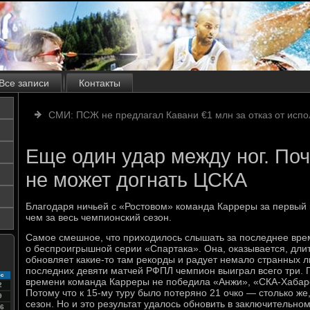
Все записи
Контакты
СМИ: ПСЖ не предлагал Кавани €1 млн за отказ от исп
Еще один удар между ног. Поч
не может догнать ЦСКА
Благодаря ничьей с «Ростовом» команда Карреры за первый 
чем за весь чемпионский сезон.
Самое смешное, что приходилось слышать за последнее вре
о беспроигрышной серии «Спартака». Она, оказывается, длит
обновляет какие-то там рекорды и радует немало странных л
последних девяти матчей РФПЛ чемпион выиграл всего три. П
с
времени команда Карреры не победила «Анжи», «СКА-Хабаро
2
Потому что к 15-му туру было потеряно 21 очко — столько же
9
сезон. Но и это результат удалось обновить в заключительном 
6