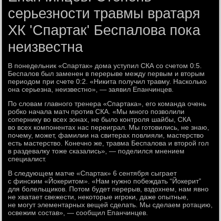
серьезности травмы вратаря
ХК 'Спартак' Беспалова пока
неизвестна
В понедельник «Спартак» дома уступил СКА со счетом 0:5.
Беспалов был заменен в перерыве между первым и вторым
периодом при счете 0:2. «Никита получил травму. Насколько
она серьезна, неизвестно», — заявил Епанчинцев.
По словам главного тренера «Спартака», его команда очень
робко начала матч против СКА. «Мы много позволили
сопернику во всех зонах, не было контроля шайбы, СКА
во всех компонентах нас переиграл. Мы готовились, не знаю,
почему, может, фамилии на свитерах повлияли, мастерство
есть мастерство. Конечно же, травма Беспалова и второй гол
в раздевалку тоже сказались», — поделился мнением
специалист.
В следующем матче «Спартак» 6 сентября сыграет
с финским «Йокеритом». «Нам нужно побеждать “Йокерит”
для болельщиков. Потом будет перерыв, вздохнем, нам явно
не хватает свежести, некоторые игроки, даже опытные,
не могут элементарных вещей сделать. Мы сделаем ротацию,
освежим состав», — сообщил Епанчинцев.