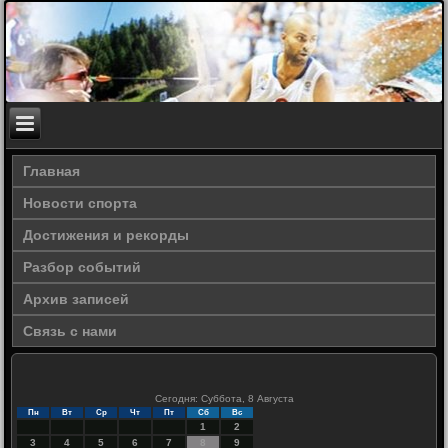
Главная
Новости спорта
Достижения и рекорды
Разбор событий
Архив записей
Связь с нами
Сегодня: Суббота, 8 Августа
Пн
Вт
Ср
Чт
Пт
Сб
Вс
1
2
3
4
5
6
7
8
9