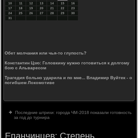
10
11
12
13
14
15
16
17
18
19
20
21
22
23
24
25
26
27
28
29
30
31
Обет молчания или чья-то глупость?
Константин Цзю: Головкину нужно готовиться к долгому
бою с Альваресом
Трагедия больно ударила и по мне... Владимир Вуйтек - о
погибшем Локомотиве
Последние штрихи: города ЧМ-2018 показали готовность
за год до турнира
Епанчинцев: Степень