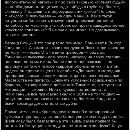
дополнительной нагрузки и про себя тихонько костерят судьбу
за необходимость тащиться куда-нибудь в глубинку. Знаете,
сколько у Игнашевича и Березуцких этих кубков? По семь.
У каждого! У Акинфеева — на один меньше. Как в такой
ситуации мобилизовать измученный травмами организм
на работу на максимальных оборотах против заведомо менее
классного соперника? Я не знаю, не играл. Но догадываюсь,
что дико сложно.
Леонид Слуцкий это прекрасно понимал. Понимает и Виктор
Гончаренко. А заменить своих «дедушек» без потери качества
не могут — некем. Это не вина тренеров — беда их.
Гончаренко вынужден дозировать нагрузку на своих старшин,
невольно деля матчи на более или менее важные — по-
другому при таком износе кадровой обоймы никак. На этой
неделе он сделал акцент на дерби с «Динамо», а молодняк
представившимся шансом элементарно не воспользовался.
Мастерства не хватило. Обвинять условных Гордюшенко или
Кучаева, не говоря уже о дебютанте Тикнизяне, в отсутствии
мотивации — смешно. Игра в Курске подтвердила то,
что и раньше все прекрасно знали: у ЦСКА не то что двух —
полутора равноценных составов не наберётся. Когда они
были, команда делала золотые дубли.
Применительно к «Краснодару» толки об игнорировании
кубкового турнира звучат ещё более удивительно. Да если бы
Шалимову была безразлична эта чашка, разве подверг бы
он такой обструкции команду после томского конфуза? Да уж,