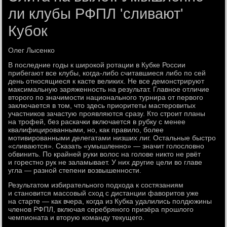
ли клубы РФПЛ 'сливают'
Кубок
Олег Лысенко
В последние годы к широкой ротации в Кубке России
прибегают все клубы, когда-либо считавшиеся либо по сей
день относящиеся к касте великих. Не все демонстрируют
максимальную заряженность на результат. Главное отличие
второго по значимости национального турнира от первого
заключается в том, что здесь приоритеты мастеровитых
участников зачастую проявляются сразу. Кто строит планы
на трофей, без раскачки включается в рубку с менее
квалифицированными, но, как правило, более
мотивированными делегатами низших лиг. Остальные быстро
«сливаются». Сказать «умышленно» — значит голословно
обвинить. По крайней руки волос на голове никто не рвёт
и горестно рук не заламывает. У них другие цели во главе
угла — разной степени возвышенности.
Результатом избирательного подхода к состязаниям
и становится массовый сход с дистанции фаворитов уже
на старте — как вчера, когда из Кубка удалились полдюжины
членов РФПЛ, включая серебряного призёра прошлого
чемпионата и вторую команду текущего.