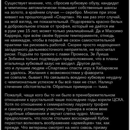
Существует мнение, что, сбросив кубковую обузу, кандидат
в чемпионы автоматически повышает собственные шансы
на золото, в крайнем случае — серебро. Многие при этом
кивают на прошлогодний «Спартак». Но как раз этот случай,
на мой взгляд, не показательный. Подозревать красно-белых
в добровольном отказе от трофея, который не даётся им
в руки уже 15 лет, может только умалишённый. Да и Массимо
Каррера, при всём своём бурном темпераменте, отнюдь
не камикадзе, чтобы в первый же сезон самостоятельной
практики так рисковать работой. Скорее просто недооценил
загадочного дальневосточного неприятеля, не просчитал
риски. Подъём по тревоге с лавки Промеса, Зе Луиша
и Зобнина только подтвердил предположение, что в планы
итальянца кубковый казус не входил. Другое дело,
что и лучшим людям «Спартака» спасти игру в Хабаровске
не удалось. Желания с возможностями у фаворита
не совпали, бывает. Но связывать воедино кубковую неудачу
с чемпионатным успехом я бы всё-таки не стал. Налицо
стечение обстоятельств. Обратных примеров — тьма.
Пожалуй, чаще кого бы то ни было в пренебрежительном
отношении к хрустальной чаше последние годы корили ЦСКА.
Хотя по отношению к семикратному лауреату трофея
и самому успешному участнику турнира в новом веке
подобные обвинения и звучат слегка чудно. Можно
предположить, что после стольких восхождений Кубок
перестал волновать воображение «армейцев» так, как
прежде. Что ветераны смотрят на него сквозь призму