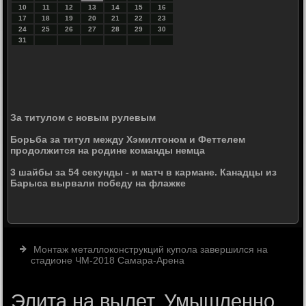
10
11
12
13
14
15
16
17
18
19
20
21
22
23
24
25
26
27
28
29
30
31
За титулом с новым рулевым
Борьба за титул между Хэмилтоном и Феттелем
продолжится на родине команды немца
3 шайбы за 54 секунды - и матч в кармане. Канадцы из
Барыса вырвали победу на флажке
Монтаж металлоконструкций купола завершился на
стадионе ЧМ-2018 Самара-Арена
Элита на вылет. Умышленно