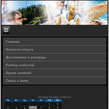
Главная
Новости спорта
Достижения и рекорды
Разбор событий
Архив записей
Связь с нами
Сегодня: Четверг, 6 Августа
Пн
Вт
Ср
Чт
Пт
Сб
Вс
1
2
3
4
5
6
7
8
9