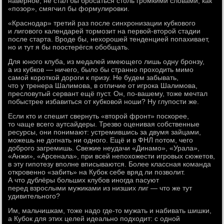
наверное, не стал бы бросаться столь громкими словами, как
«позор», смягчил бы формулировки.
«Краснодар» третий раз после синхронизации кубкового
и лигового календарей тормозит на первой-второй стадии
после старта. Вроде бы, нехорошей тенденцией попахивает,
но и тут я бы поостерёгся обобщать.
Для юного клуба, из медалей имеющего лишь одну бронзу,
а из кубков — ничего, было бы странно проходить мимо
самой короткой дороги к призу. Не будем забывать,
что у тренера Шалимова, в отличие от игрока Шалимова,
пресловутый сервант ещё пуст. Он, по-вашему, тоже мечтал
побыстрее избавиться от кубковой ноши? Ну глупости же.
Если кто и спешит свернуть «второй фронт» поскорее,
то чаще всего аутсайдеры. Трезво оценивая собственные
ресурсы, они понимают: устремившись за двумя зайцами,
можешь не догнать ни одного. Ещё и в ФНЛ потом, чего
доброго загремишь. Свежие неудачи «Динамо», «Урала»,
«Анжи», «Арсенала», при всей непохожести игровых сюжетов,
в эту гипотезу вполне вписываются. Более классная команда
откровенно «забить» на Кубок себе вряд ли позволит.
А что дублёры больших клубов иногда пасуют
перед взрослыми мужиками из низших лиг — что же тут
удивительного?
Им, мальчишкам, тоже надо где-то мужать и набивать шишки,
а Кубок для этих целей идеально подходит: с одной