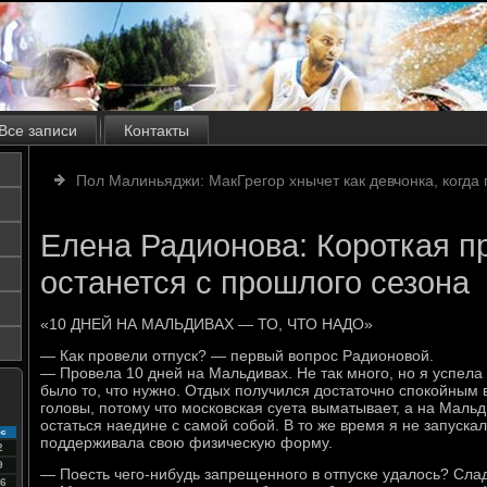
Все записи
Контакты
Пол Малиньяджи: МакГрегор хнычет как девчонка, когда 
Елена Радионова: Короткая п
останется с прошлого сезона
«10 ДНЕЙ НА МАЛЬДИВАХ — ТО, ЧТО НАДО»
— Как провели отпуск? — первый вопрос Радионовой.
— Провела 10 дней на Мальдивах. Не так много, но я успела 
было то, что нужно. Отдых получился достаточно спокойным 
головы, потому что московская суета выматывает, а на Маль
остаться наедине с самой собой. В то же время я не запуска
с
поддерживала свою физическую форму.
2
9
— Поесть чего-нибудь запрещенного в отпуске удалось? Сла
6