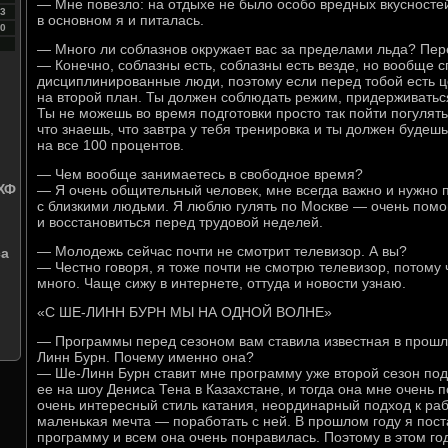
— Мне повезло: на отдыхе не было особо вредных вкусносте
3
в основном я и питалась.
0
— Много ли соблазнов окружает вас за пределами льда? Пер
— Конечно, соблазны есть, соблазны есть везде, но вообще 
дисциплинированные люди, поэтому если перед тобой есть це
на второй план. Ты должен соблюдать режим, придерживатьс
Ты не можешь во время подготовки просто так пойти погулять
что знаешь, что завтра у тебя тренировка и ты должен будеш
на все 100 процентов.
— Чем вообще занимаетесь в свободное время?
ХФ
— Я очень общительный человек, мне всегда важно и нужно 
с близкими людьми. Я люблю гулять по Москве — очень помо
и восстановиться перед трудовой неделей.
— Молодежь сейчас почти не смотрит телевизор. А вы?
са
— Честно говоря, я тоже почти не смотрю телевизор, потому 
много. Чаще сижу в интернете, оттуда и новости узнаю.
«С ШЕ-ЛИНН БУРН МЫ НА ОДНОЙ ВОЛНЕ»
— Программы перед сезоном вам ставила известная в прошл
Линн Бурн. Почему именно она?
— Ше-Линн Бурн ставит мне программу уже второй сезон под
ее на шоу Дениса Тена в Казахстане, и тогда она мне очень п
очень интересный стиль катания, неординарный подход к рабо
маленькая мечта — поработать с ней. В прошлом году я пос
программу и всем она очень понравилась. Поэтому в этом г