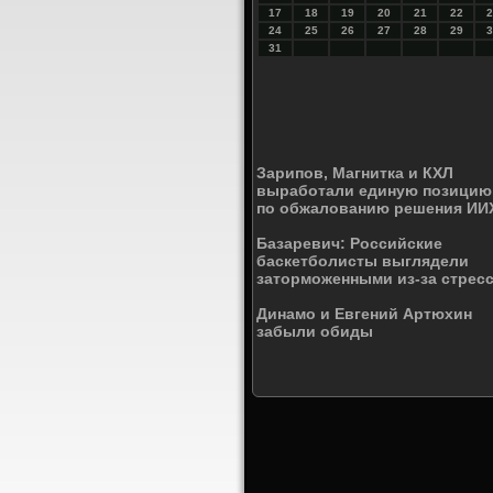
17
18
19
20
21
22
2
24
25
26
27
28
29
3
31
Зарипов, Магнитка и КХЛ
выработали единую позицию
по обжалованию решения ИИ
Базаревич: Российские
баскетболисты выглядели
заторможенными из-за стрес
Динамо и Евгений Артюхин
забыли обиды