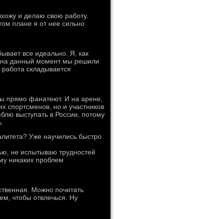
ыхожу и делаю свою работу.
том плане я от нее сильно
бывает все идеально. Я, как
я, на данный момент мы решили
о работа складывается
ы прямо фанатеют. И на арене,
их спортсменов, но и участников
люблю выступать в России, потому
ь.
алитета? Уже научились быстро
тью, не испытываю трудностей
ому никаких проблем
ственная. Можно почитать
ем, чтобы отвлечься. Ну