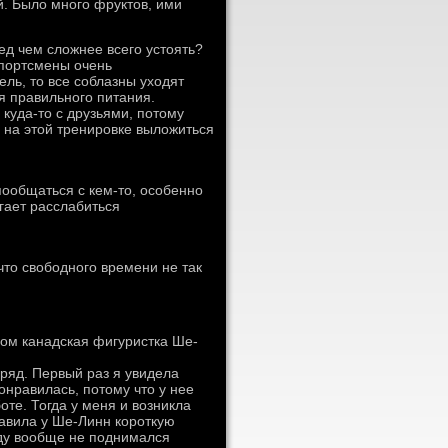
й. Было много фруктов, ими
ед чем сложнее всего устоять?
спортсмены очень
ль, то все соблазны уходят
я правильного питания.
 куда-то с друзьями, потому
ь на этой тренировке выложиться
пообщаться с кем-то, особенно
гает расслабиться
что свободного времени не так
ом канадская фигуристка Ше-
ряд. Первый раз я увидела
онравилась, потому что у нее
те. Тогда у меня и возникла
тавила у Ше-Линн короткую
оду вообще не поднимался