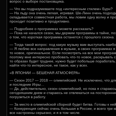
вопрос о выборе постановщика.
— Что вы подразумеваете под «интересным стилем» Бурн?
— На льду она очень легкая, игривая. Ше-Линн очень подходи
складывается совместная работа, мы ловим одну волну и пр
проходит позитивно и продуктивно.
— Подробнее о программах можете рассказать?
— Пока не начался сезон, мы держим программы в тайне, поэ
о том, что короткая программа останется с прошлого сезона.
— Тогда такой вопрос: под какую музыку вам выступать наи
— Я люблю все направления в музыке, в своих программах я 
то новое, оригинальное. Если посмотреть на все мои програм
поэтому мне интересно пробовать что-то новое, раскрывать с
то образах будет труднее, нужно будет побольше поработать.
найти что-то интересное, не такое, как у всех.
«В ЯПОНИИ — БЕШЕНАЯ АТМОСФЕРА»
— Сезон 2017 — 2018 — олимпийский. Не исключено, что для
и последние Игры…
— Да, действительно, сезон олимпийский, но пока я стараюсь
сегодняшним днем и стараюсь не отвлекаться на посторонни
погрузиться в работу.
— За место в олимпийской сборной будет битва. Готовы к не
— Конкуренция сейчас очень большая в России, и всего три к
все настроены серьезно, и я в том числе.