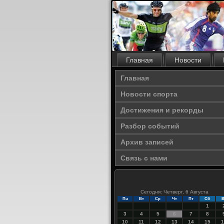
Главная
Новости
Главная
Новости спорта
Достижения и рекорды
Разбор событий
Архив записей
Связь с нами
Сегодня: Четверг, 6 Августа
Пн
Вт
Ср
Чт
Пт
Сб
В
1
3
4
5
6
7
8
10
11
12
13
14
15
1