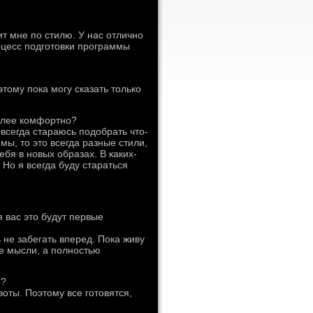
т мне по стилю. У нас отлично
оцесс подготовки программы
тому пока могу сказать только
более комфортно?
всегда стараюсь подобрать что-
мы, то это всегда разные стили,
ебя в новых образах. В каких-
 Но я всегда буду стараться
 вас это будут первые
 не забегать вперед. Пока живу
е мысли, а полностью
й?
воты. Поэтому все готовятся,