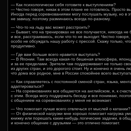
— Как психологически себя готовите к выступлениям?
— Честно говоря, никак в этом плане не готовлюсь. Просто в
Иногда перед соревнованиями могу послушать музыку, но в э
не завишу, поэтому разминаюсь всегда по-разному.
— Что-то на льду вас может расстроить?
— Бывает, что на тренировках не все получается, никогда не 
и все, расстраиваюсь, если что-то не выходит. Честно говор
особо не обсуждать нашу работу с прессой. Скажу только, чт
продуктивно.
— Где вам больше всего нравится выступать?
— В Японии. Там всегда какая-то бешеная атмосфера, японц
и за ее пределами. Зрители там поддерживают не только сво
из других стран, и это дорогого стоит. Ну и конечно я очень 
что дома все родное, мне в России спокойнее всего выступат
— Как справляетесь с постоянной сменой стран, языка, мент
адаптироваться?
— На соревнованиях все общаются на английском, я, к счас
с этим. Всегда могу поддержать беседу и все понимаю, поэт
с общением на соревнованиях у меня не возникает.
— Что помогает лучше всего отвлечься от мыслей о катании?
— От физической нагрузки мне хорошо помогает нагрузка ум
книжку или порешать какие-нибудь логические задачки, в общ
и конечно общение с друзьями — это отлично помогает.