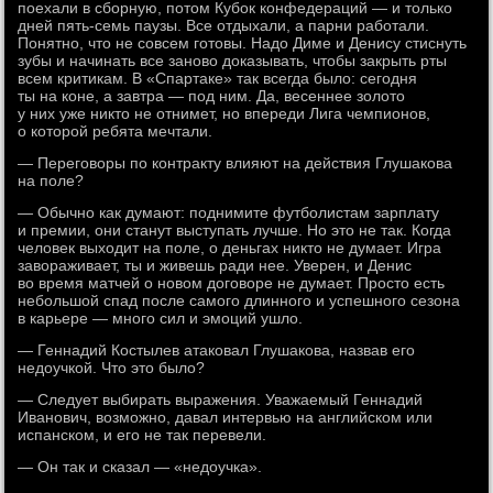
поехали в сборную, потом Кубок конфедераций — и только
дней пять-семь паузы. Все отдыхали, а парни работали.
Понятно, что не совсем готовы. Надо Диме и Денису стиснуть
зубы и начинать все заново доказывать, чтобы закрыть рты
всем критикам. В «Спартаке» так всегда было: сегодня
ты на коне, а завтра — под ним. Да, весеннее золото
у них уже никто не отнимет, но впереди Лига чемпионов,
о которой ребята мечтали.
— Переговоры по контракту влияют на действия Глушакова
на поле?
— Обычно как думают: поднимите футболистам зарплату
и премии, они станут выступать лучше. Но это не так. Когда
человек выходит на поле, о деньгах никто не думает. Игра
завораживает, ты и живешь ради нее. Уверен, и Денис
во время матчей о новом договоре не думает. Просто есть
небольшой спад после самого длинного и успешного сезона
в карьере — много сил и эмоций ушло.
— Геннадий Костылев атаковал Глушакова, назвав его
недоучкой. Что это было?
— Следует выбирать выражения. Уважаемый Геннадий
Иванович, возможно, давал интервью на английском или
испанском, и его не так перевели.
— Он так и сказал — «недоучка».