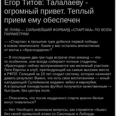
Егор Титов: Талалаеву -
огромный привет. Теплый
прием ему обеспечен
ЗЕ ЛУИШ — СИЛЬНЕЙШИЙ ФОРВАРД «СПАРТАКА» ПО ВСЕМ
ПАРАМЕТРАМ
— «Спартак» в прошлом туре добился первой победы
в новом чемпионате. Какие у вас остались впечатления
от матча с «Краснодаром»?
— В последние два-три года встречи этих команд — что-
то особенное, они всегда собирают полные стадионы.
«Краснодар» сейчас воспринимается как железный участник
Лиги Европы и клуб, претендующий на самые высокие места
в РФПЛ. Галицкий за 10 лет создал систему, которая начинает
давать результат. Важно, что есть свои воспитанники — юный
нападающий Сулейманов недавно забил в еврокубке.
А в прошлый понедельник футбол получился качественным —
быстрым, без центра поля.
— Опасались, что после неудачного старта красно-белые
могут повалиться?
— Нет. Наоборот, возникали вопросы, как справятся «быки»
без своей привычной атаки со Смоловым и Лаборде.