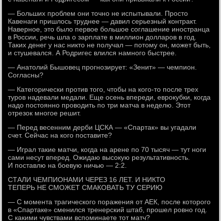
— Больших проблем они точно не испытывали. Просто
Кавенаги пришлось труднее — давил серьезный контракт.
Наверное, это было первое большое соглашение иностранца
в России, речь шла о зарплате в миллион долларов в год.
Таких денег у нас никто не получал — потому он, может быть,
и стушевался. А Родригес влился намного быстрее.
— Анатолий Бышовец прогнозирует: «Зенит» — чемпион.
Согласны?
— Категорически против того, чтобы на кого-то после трех
туров надевали медали. Еще осень впереди, еврокубки, когда
надо постоянно проводить по три матча в неделю. Этот
отрезок многое решит.
— Перед весенним дерби ЦСКА — «Спартак» вы угадали
счет. Сейчас на кого поставите?
— Играл такие матчи, когда на арене по 70 тысяч — тут ноги
сами несут вперед. Ожидаю высокую результативность.
И поставлю на боевую ничью — 2:2.
СТАЛИ ЧЕМПИОНАМИ ЧЕРЕЗ 16 ЛЕТ. И НИКТО
ТЕПЕРЬ НЕ СМОЖЕТ СМАКОВАТЬ ТУ СЕРИЮ
— С момента трагического поражения от АЕК, после которого
в «Спартаке» сменился тренерский штаб, прошел ровно год.
С какими чувствами вспоминаете тот матч?