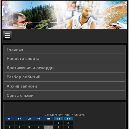
Главная
Новости спорта
Достижения и рекорды
Разбор событий
Архив записей
Связь с нами
Сегодня: Пятница, 7 Августа
Пн
Вт
Ср
Чт
Пт
Сб
Вс
1
2
3
4
5
6
7
8
9