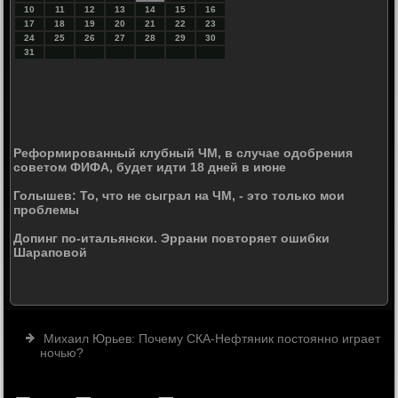
10
11
12
13
14
15
16
17
18
19
20
21
22
23
24
25
26
27
28
29
30
31
Реформированный клубный ЧМ, в случае одобрения
советом ФИФА, будет идти 18 дней в июне
Голышев: То, что не сыграл на ЧМ, - это только мои
проблемы
Допинг по-итальянски. Эррани повторяет ошибки
Шараповой
Михаил Юрьев: Почему СКА-Нефтяник постоянно играет
ночью?