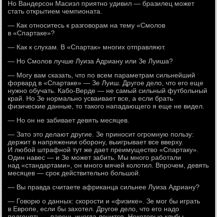
Но Вандерсон Масиэл приятно удивил — бразилец может
стать открытием чемпионата.
— Как относитесь к разговорам на тему «Смолов
в «Спартаке»?
— Как к слухам. В «Спартак» многих отправляют.
— Но Смолов лучше Луиза Адриану или Зе Луиша?
— Могу вам сказать, что по всем параметрам сильнейший
форвард в «Спартаке» — Зе Луиш. Другое дело, что его еще
нужно обучать. Кабо-Верде — не самый сильный футбольный
край. Но Зе нормально усваивает все, а если брать
физические данные, то такого нападающего я еще не видел.
— Но он не забивает девять месяцев.
— Зато это делают другие. Зе приносит огромную пользу:
держит в напряжении оборону, выигрывает все вверху.
И любой штрафной тут же дает преимущество «Спартаку».
Один навес — и Зе может забить. Мы много работали
над «стандартами», он много мячей колотил. Впрочем, девять
месяцев — срок действительно большой.
— Вы правда считаете африканца сильнее Луиза Адриану?
— Говорю о данных: скорости и «физике». Зе мог бы играть
в Европе, если бы захотел. Другое дело, что его надо
подгонять — парень иногда ленится. Некоторые клубы,