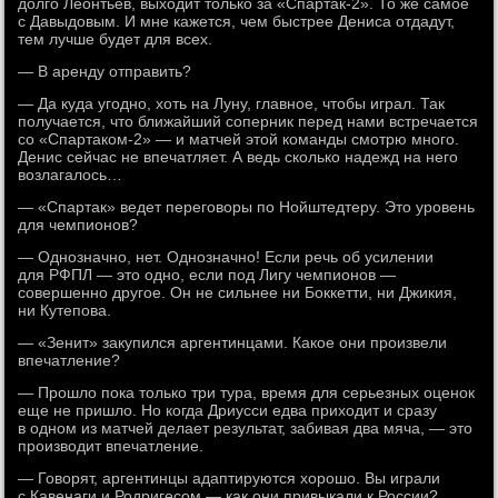
долго Леонтьев, выходит только за «Спартак-2». То же самое
с Давыдовым. И мне кажется, чем быстрее Дениса отдадут,
тем лучше будет для всех.
— В аренду отправить?
— Да куда угодно, хоть на Луну, главное, чтобы играл. Так
получается, что ближайший соперник перед нами встречается
со «Спартаком-2» — и матчей этой команды смотрю много.
Денис сейчас не впечатляет. А ведь сколько надежд на него
возлагалось…
— «Спартак» ведет переговоры по Нойштедтеру. Это уровень
для чемпионов?
— Однозначно, нет. Однозначно! Если речь об усилении
для РФПЛ — это одно, если под Лигу чемпионов —
совершенно другое. Он не сильнее ни Боккетти, ни Джикия,
ни Кутепова.
— «Зенит» закупился аргентинцами. Какое они произвели
впечатление?
— Прошло пока только три тура, время для серьезных оценок
еще не пришло. Но когда Дриусси едва приходит и сразу
в одном из матчей делает результат, забивая два мяча, — это
производит впечатление.
— Говорят, аргентинцы адаптируются хорошо. Вы играли
с Кавенаги и Родригесом — как они привыкали к России?