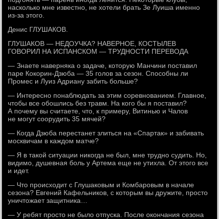
насколько мне известно, не хотели брать Зе Луиша именно
из-за этого.
Денис ГЛУШАКОВ.
ГЛУШАКОВ — НЕДОУЧКА? НАВЕРНОЕ, КОСТЫЛЕВ
ГОВОРИЛ НА ИСПАНСКОМ — ТРУДНОСТИ ПЕРЕВОДА
— Знаете наверняка о задаче, которую Манчини поставил
паре Кокорин-Дзюба — 35 голов за сезон. Способны ли
Промес и Луиз Адриану забить больше?
— Интересно понаблюдать за этим соревнованием. Главное,
чтобы все обошлись без травм. На кого бы я поставил?
А почему вы считаете, что, к примеру, Витинью и Чалов
не могут соорудить 35 мячей?
— Когда Дзюба перестанет злиться на «Спартак» и забивать
москвичам в каждом матче?
— Я в такой ситуации никогда не был, мне трудно судить. Но,
видимо, душевная боль у Артема еще не утихла. От этого все
и идет.
— Что происходит с Глушаковым и Комбаровым в начале
сезона? Евгений Кафельников, с которым вы дружите, просто
уничтожает защитника…
— У ребят просто не было отпуска. После окончания сезона