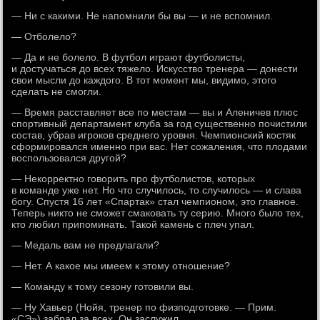
— Ни с какими. Не напомнили бы вы — и не вспомнил.
— Отболело?
— Да и не болело. В футбол играют футболисты,
и достучаться до всех тяжело. Искусство тренера — донести
свои мысли до каждого. В тот момент мы, видимо, этого
сделать не смогли.
— Время расставляет все по местам — вы и Аленичев плюс
спортивный департамент клуба за год существенно почистили
состав, убрав игроков среднего уровня. Чемпионский костяк
сформировался именно при вас. Нет сожаления, что плодами
воспользовался другой?
— Некорректно говорить про футболистов, которых
в команде уже нет. Но что случилось, то случилось — и слава
богу. Спустя 16 лет «Спартак» стал чемпионом, это главное.
Теперь никто не сможет смаковать ту серию. Много было тех,
кто любил припоминать. Такой камень с плеч упал.
— Медаль вам не предлагали?
— Нет. А какое мы имеем к этому отношение?
— Команду к тому сезону готовили вы.
— Ну Хавьер (Нойя, тренер по физподготовке. — Прим.
«СЭ») забрал за всех. Он заслужил.