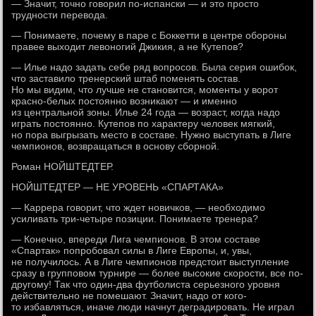
— Значит, точно говорил по-испански — и это просто
трудности перевода.
— Понимаете, почему в паре с Боккетти в центре обороны
правее выходит левоногий Джикия, а не Кутепов?
— Илье надо задать себе ряд вопросов. Была серия ошибок,
что заставило тренерский штаб поменять состав.
Но мы видим, что лучше не становится, моменты у ворот
красно-белых постоянно возникают — и именно
из центральной зоны. Илье 24 года — возраст, когда надо
играть постоянно. Кутепов по характеру человек мягкий,
но пора выгрызать место в составе. Нужно выступать в Лиге
чемпионов, возвращаться в основу сборной.
Роман НОЙШТЕДТЕР.
НОЙШТЕДТЕР — НЕ УРОВЕНЬ «СПАРТАКА»
— Каррера говорит, что ждет новичков, — необходимо
усиливать три-четыре позиции. Понимаете тренера?
— Конечно, впереди Лига чемпионов. В этом составе
«Спартак» попробовал силы в Лиге Европы, и, увы,
не получилось. А в Лиге чемпионов предстоит выступление
сразу в групповом турнире — более высокие скорости, все по-
другому! Так что один-два футболиста серьезного уровня
действительно не помешают. Значит, надо от кого-
то избавляться, иначе люди начнут деградировать. Не играл