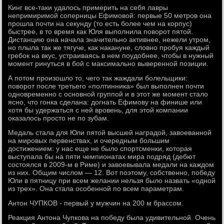
Кинг все-таки удалось примерить на себя лавры
непримиримой соперницы Ефимовой: первые 50 метров она
прошла почти на секунду (то есть более чем на корпус)
быстрее, в то время как Юля выполнила поворот пятой.
Дистанцию она начала значительно активнее, нежели утром,
но плыла так же тягуче, как накануне, словно пробуя каждый
гребок на вкус, устраиваясь в нем поудобнее, чтобы в нужный
момент ринуться в бой с максимально выверенной позиции.
А потом произошло то, чего так жаждали болельщики:
поворот после третьего «полтинника» был выполнен почти
одновременно с основной группой и в этот же момент стало
ясно, что гонка сделана: догнать Ефимову на финише или
хотя бы удержаться с ней вровень, для этой компании
оказалось просто не по зубам.
Медаль стала для Юли пятой высшей наградой, завоеванной
на мировых первенствах, и очередным большим
достижением: у нас еще не было спортсменки, которая
выступала бы на пяти чемпионатах мира подряд (дебют
состоялся в 2009-м в Риме) и завоевывала медали на каждом
из них. Общим числом — 12. Вот поэтому, собственно, победу
Юли в пятницу при всем желании нельзя было назвать «одной
из трех». Она стала особенной по всем параметрам.
Антон ЧУПКОВ - первый у мужчин на 200 м брассом.
Реакция Антона Чупкова на победу была удивительной. Очень