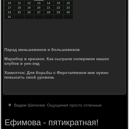
10
11
12
13
14
15
16
17
18
19
20
21
22
23
24
25
26
27
28
29
30
31
Парад меньшевиков и большевиков
Марибор в кризисе. Как сыграли соперники наших
клубов в уик-энд
Хэмилтон: Для борьбы с Ферстаппеном мне нужно
повысить свой уровень
Вадим Шипачев: Ощущения просто отличные
Ефимова - пятикратная!