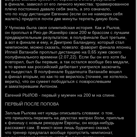
в финале, зависел от его личного мужества: травмированное
плечо постоянно давало себя знать, а это означало,
что по ходу дистанции Евгению (если он не намерен себя
жалеть) придется почти две минуты терпеть дикую боль.
У Чупкова была своя олимпийская история. Как и Рылов,
он проплыл в Рио-де-Жанейро свои 200 м брассом с лучшим
предварительным результатом, в полуфинале был третьим,
а вот в финале и ему, и Дмитрию Баландину, который стал
чемпионом, можно сказать, повезло: фаворит финала японец
Иппей Ватанабе проплыл дистанцию на 0,65 хуже своего
полуфинального времени (2.07,22). Если бы он его хотя бы
повторил, был бы первым, а так остался вообще без медали,
в то время как российский дебютант ухитрился заскочить
на пьедестал. В полуфинале Будапешта Ватанабе вошел
в финал вторым, но как-то не верилось (точнее, не хотелось
верить), что он сумеет пободаться с повзрослевшим
и заматеревшим Антоном.
Евгений РЫЛОВ - первый у мужчин на 200 м на спине.
ПЕРВЫЙ ПОСЛЕ ПОПОВА
Заплыв Рылова нет нужды описывать словами: о том,
что пришлось пережить на двухстах метрах боли, приплыв
к финишу с новым рекордом Европы, он когда-нибудь
расскажет сам. В микст-зоне лишь буднично сказал,
что тренер предлагал вообще пропустить чемпионат,