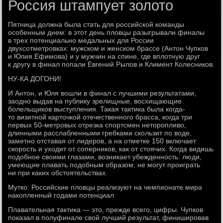
Россия штампует золото
Пятница должна была стать для российской команды
особенным днем: в этот день пловцы разыгрывали финалы
в трех потенциально медальных для России
двухсотметровках: мужском и женском брассе (Антон Чупков
и Юлия Ефимова) и у мужчин на спине, где вплотную друг
к другу в финал попали Евгений Рылов и Климент Колесников.
НУ-КА ДОГОНИ!
И Антон, и Юля вошли в финал с лучшими результатами,
заодно выдав на публику зрелищные, восхищающие
болельщиков выступления. Такая тактика была когда-
то визитной карточкой отечественного брасса, когда три
первых 50-метровых отрезка спортсмен неторопливо,
длинными расслабленными гребками скользит по воде,
заметно отставая от лидеров, а на отметке 150 включает
скорость и уходит от соперников, как от стоячих. Когда видишь
подобное своими глазами, возникает убежденность: люди,
умеющие плавать подобным образом, не могут проиграть
ни при каких обстоятельствах.
Мутко: Российские пловцы реализуют на чемпионате мира
накопленный годами потенциал
Плавательная тактика — это, прежде всего, цифры. Чупков
показал в полуфинале свой лучший результат, финишировав