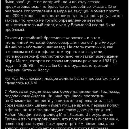
были вообще не ее историей, да и по ходу сезона
просматривалось, что брассисток, способных оказать Юле
реальное сопротивление в мире на текущий момент просто
нет. 200 метров — не «полтинник», где плотность результатов
такова, что нужно не только определенное везение,
но и стремительный старт, с чем у Ефимовой всегда были
проблемы.
Отчасти российской брассистке «повезло» и в том,
что длинный женский брасс совершил после Игр в Рио-де-
Жанейро небольшой шаг назад. Не столь критичный, как
в женском же баттерфляе: там журналисты шутили,
что в восьмерке финалистов сильно не хватает американки
Мэри Мигер, которая со своим мировым рекордом 1981 (!)
года — 2.05,96 — могла бы быть в Будапеште третьей —
впереди Катинки Хоссу.
Чупков: Российских пловцов должно было «прорвать», и это
случилось на ЧМ
У Рылова ситуация казалась более напряженной. Год назад
подопечному Андрея Шишина пришлось проглотить
на Олимпиаде неприятную пилюлю: в предварительных
соревнованиях Евгений имел лучшее время, первым попал
в финал, но там его опередили сразу двое: американец
Райан Мерфи и австралиец Митч Ларкин. В полуфинале
Евгений явно контролировал, что происходит на дистанции,
вошел в финальную восьмерку с третьим временем, а вот
вопрос, сколько сумеет он сбросить с этого результата