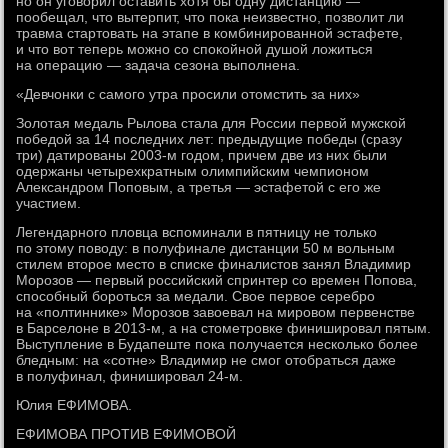
но он уговорил оставить хотя бы одну дистанцию —
пообещал, что вытерпит, что пока неизвестно, позволит ли
травма стартовать на этапе в комбинированной эстафете,
и что вот теперь можно со спокойной душой ложиться
на операцию — задача сезона выполнена.
«Девчонки с самого утра просили отомстить за них»
Золотая медаль Рылова стала для России первой мужской
победой за 14 последних лет: предыдущие победы (сразу
три) датированы 2003-м годом, причем две из них были
одержаны четырехкратным олимпийским чемпионом
Александром Поповым, а третья — эстафетой с его же
участием.
Легендарного пловца вспоминали в пятницу не только
по этому поводу: в полуфинале дистанции 50 м вольным
стилем второе место в списке финалистов занял Владимир
Морозов — первый российский спринтер со времен Попова,
способный бороться за медали. Свое первое серебро
на «полтиннике» Морозов завоевал на мировом первенстве
в Барселоне в 2013-м, а на стометровке финишировал пятым.
Выступление в Будапеште пока получается несколько более
бледным: на «сотне» Владимир не смог отобраться даже
в полуфинал, финишировал 24-м.
Юлия ЕФИМОВА.
ЕФИМОВА ПРОТИВ ЕФИМОВОЙ