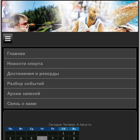
Главная
Новости спорта
Достижения и рекорды
Разбор событий
Архив записей
Связь с нами
Сегодня: Четверг, 6 Августа
Пн
Вт
Ср
Чт
Пт
Сб
Вс
1
2
3
4
5
6
7
8
9