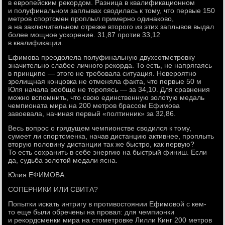
в европейским рекордом. Разница в квалификационном
и полуфинальном заплывах сводилась к тому, что первые 150
метров спортсмен проплыл примерно одинаково,
а на заключительном отрезке второго из этих заплывов выдал
более мощное ускорение. 31,87 против 33,12
в квалификации.
Ефимова преодолела полуфинальную двухсотметровку
значительно слабее личного рекорда. То есть, не напрягаясь
в принципе — этого не требовала ситуация. Невероятно
зрелищная концовка не отменяла факта, что первые 50 м
Юля начала вообще не торопясь — за 34,10. Для сравнения
можно вспомнить, что свою единственную золотую медаль
чемпионата мира на 200 метров брассом Ефимова
завоевала, начиная первый «полтинник» за 32,86.
Весь вопрос о грядущем чемпионстве сводился к тому,
сумеет ли спортсменка, начав дистанцию активнее, проплыть
вторую половину дистанции так же быстро, как первую?
То есть сохранить в себе энергию на быстрый финиш. Если
да, судьба золотой медали ясна.
Юлия ЕФИМОВА.
СОПЕРНИКИ ИЛИ СВИТА?
Попытки искать интригу в противостоянии Ефимовой с кем-
то еще были обречены на провал: для чемпионки
и рекордсменки мира на стометровке Лилли Кинг 200 метров