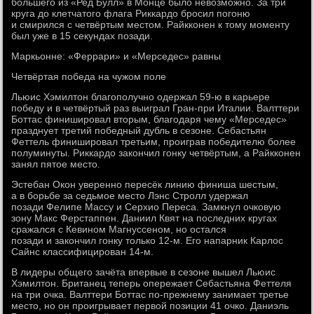
большего из «Ред Булл» в Монце было невозможно. За три
круга до клетчатого флага Риккардо бросил погоню
и смирился с четвёртым местом. Райкконен к тому моменту
был уже в 15 секундах позади.
Маркьонне: «Феррари» и «Мерседес» равны
Четвёртая победа на чужом поле
Льюис Хэмилтон благополучно одержал 59-ю в карьере
победу и в четвёртый раз выиграл Гран-при Италии. Валттери
Боттас финишировал вторым, благодаря чему «Мерседес»
празднует третий победный дубль в сезоне. Себастьян
Феттель финишировал третьим, проиграв победителю более
полуминуты. Риккардо закончил гонку четвёртым, а Райкконен
занял пятое место.
Эстебан Окон уверенно пересёк линию финиша шестым,
а в борьбе за седьмое место Лэнс Стролл удержал
позади Фелипе Массу и Серхио Переса. Замкнул очковую
зону Макс Ферстаппен. Даниил Квят на последних кругах
сражался с Кевином Магнуссеном, но остался
позади и закончил гонку только 12-м. Его напарник Карлос
Сайнс классифицирован 14-м.
В лидеры общего зачёта впервые в сезоне вышел Льюис
Хэмилтон. Британец теперь опережает Себастьяна Феттеля
на три очка. Валттери Боттас по-прежнему занимает третье
место, но он проигрывает первой позиции 41 очко. Даниэль