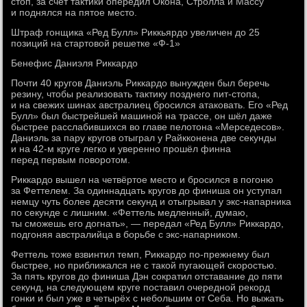
стоп, за счёт тактики опередил Окона, Стролла и Массу
и поднялся на пятое место.
Штраф гонщика «Ред Булл» Риккьярдо увеличен до 25
позиций на стартовой решетке «Ф-1»
Бенефис Даниэля Риккардо
Почти 40 кругов Даниэль Риккардо вынужден был беречь
резину, чтобы реализовать тактику позднего пит-стопа,
и на свежих шинах австралиец бросился атаковать. Его «Ред
Булл» был быстрейшей машиной на трассе, он шёл даже
быстрее расслабившихся во главе пелотона «Мерседесов».
Даниэль за пару кругов отыграл у Райкконена две секунды
и на 42-м круге легко и уверенно прошёл финна
перед первым поворотом.
Риккардо вышел на четвёртое место и бросился в погоню
за Феттелем. За одиннадцать кругов до финиша он уступал
немцу чуть более десяти секунд и отыгрывал у экс-напарника
по секунде с лишним. «Феттель медленный, думаю,
ты сможешь его догнать», — передал «Ред Булл» Риккардо,
подгоняя австралийца в борьбе с экс-напарником.
Феттель тоже взвинтил темп, Риккардо по-прежнему был
быстрее, но приближался не с такой пугающей скоростью.
За пять кругов до финиша Дэн сократил отставание до пяти
секунд, на следующем круге поставил очередной рекорд
гонки и был уже в четырёх с небольшим от Себа. Но выжать