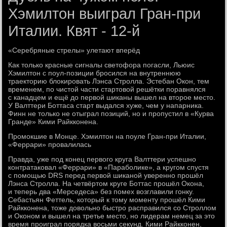
Хэмилтон выиграл Гран-при
Италии. Квят - 12-й
«Серебряные стрелы» улетают вперёд
Как только красные сигналы светофора погасли, Льюис
Хэмилтон с поул-позиции бросился на внутреннюю
траекторию блокировать Лэнса Стролла. Эстебан Окон, тем
временем, по чистой части стартовой решётки поравнялся
с канадцем и ещё до первой шиканы вышел на второе место.
У Валттери Боттаса старт выдался хуже, чем у напарника.
Финн не только не отыграл позиций, но и пропустил в «Курва
Гранде» Кими Райкконена.
Промокшие в Монце. Хэмилтон на поуле Гран-при Италии,
«Феррари» провалилась
Правда, уже под конец первого круга Валттери успешно
контратаковал «Феррари» в «Параболике», а кругом спустя
с помощью DRS перед первой шиканой уверенно прошёл
Лэнса Стролла. На четвёртом круге Боттас прошёл Окона,
и теперь два «Мерседеса» без помех возглавили гонку.
Себастьян Феттель, который к тому моменту прошёл Кими
Райкконена, тоже довольно быстро расправился со Строллом
и Оконом и вышел на третье место, но лидерам немец за это
время проиграл порядка восьми секунд. Кими Райкконен,