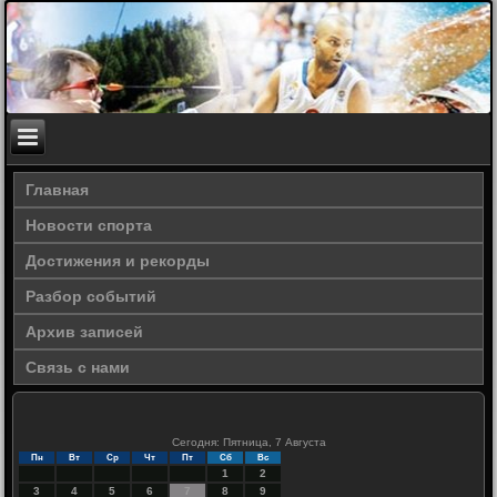
Главная
Новости спорта
Достижения и рекорды
Разбор событий
Архив записей
Связь с нами
Сегодня: Пятница, 7 Августа
Пн
Вт
Ср
Чт
Пт
Сб
Вс
1
2
3
4
5
6
7
8
9