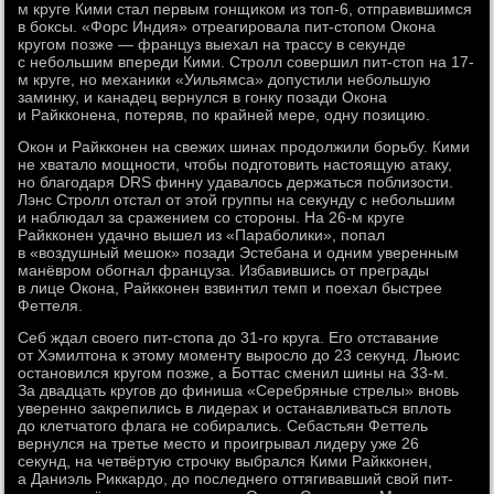
м круге Кими стал первым гонщиком из топ-6, отправившимся
в боксы. «Форс Индия» отреагировала пит-стопом Окона
кругом позже — француз выехал на трассу в секунде
с небольшим впереди Кими. Стролл совершил пит-стоп на 17-
м круге, но механики «Уильямса» допустили небольшую
заминку, и канадец вернулся в гонку позади Окона
и Райкконена, потеряв, по крайней мере, одну позицию.
Окон и Райкконен на свежих шинах продолжили борьбу. Кими
не хватало мощности, чтобы подготовить настоящую атаку,
но благодаря DRS финну удавалось держаться поблизости.
Лэнс Стролл отстал от этой группы на секунду с небольшим
и наблюдал за сражением со стороны. На 26-м круге
Райкконен удачно вышел из «Параболики», попал
в «воздушный мешок» позади Эстебана и одним уверенным
манёвром обогнал француза. Избавившись от преграды
в лице Окона, Райкконен взвинтил темп и поехал быстрее
Феттеля.
Себ ждал своего пит-стопа до 31-го круга. Его отставание
от Хэмилтона к этому моменту выросло до 23 секунд. Льюис
остановился кругом позже, а Боттас сменил шины на 33-м.
За двадцать кругов до финиша «Серебряные стрелы» вновь
уверенно закрепились в лидерах и останавливаться вплоть
до клетчатого флага не собирались. Себастьян Феттель
вернулся на третье место и проигрывал лидеру уже 26
секунд, на четвёртую строчку выбрался Кими Райкконен,
а Даниэль Риккардо, до последнего оттягивавший свой пит-