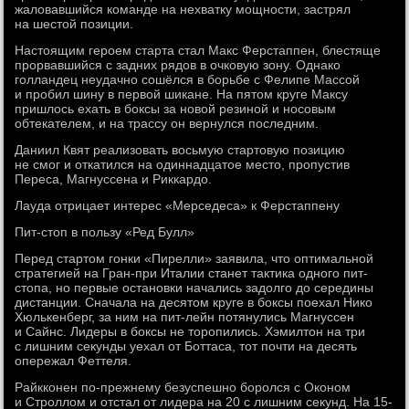
жаловавшийся команде на нехватку мощности, застрял
на шестой позиции.
Настоящим героем старта стал Макс Ферстаппен, блестяще
прорвавшийся с задних рядов в очковую зону. Однако
голландец неудачно сошёлся в борьбе с Фелипе Массой
и пробил шину в первой шикане. На пятом круге Максу
пришлось ехать в боксы за новой резиной и носовым
обтекателем, и на трассу он вернулся последним.
Даниил Квят реализовать восьмую стартовую позицию
не смог и откатился на одиннадцатое место, пропустив
Переса, Магнуссена и Риккардо.
Лауда отрицает интерес «Мерседеса» к Ферстаппену
Пит-стоп в пользу «Ред Булл»
Перед стартом гонки «Пирелли» заявила, что оптимальной
стратегией на Гран-при Италии станет тактика одного пит-
стопа, но первые остановки начались задолго до середины
дистанции. Сначала на десятом круге в боксы поехал Нико
Хюлькенберг, за ним на пит-лейн потянулись Магнуссен
и Сайнс. Лидеры в боксы не торопились. Хэмилтон на три
с лишним секунды уехал от Боттаса, тот почти на десять
опережал Феттеля.
Райкконен по-прежнему безуспешно боролся с Оконом
и Строллом и отстал от лидера на 20 с лишним секунд. На 15-