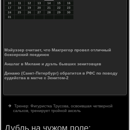
10
11
12
13
14
15
16
17
18
19
20
21
22
23
24
25
26
27
28
29
30
31
Мэйуэзер считает, что Макгрегор провел отличный
боксерский поединок
Аншлаг в Милане и дуэль бывших зенитовцев
Динамо (Санкт-Петербург) обратится в РФС по поводу
судейства в матче с Зенитом-2
Тренер: Фигуристка Трусова, освоившая четверной
сальхов, тренирует тройной аксель
Дубль на чужом поле: