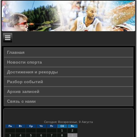
Главная
Новости спорта
Достижения и рекорды
Разбор событий
Архив записей
Связь с нами
Сегодня: Воскресенье, 9 Августа
Пн
Вт
Ср
Чт
Пт
Сб
Вс
1
2
3
4
5
6
7
8
9