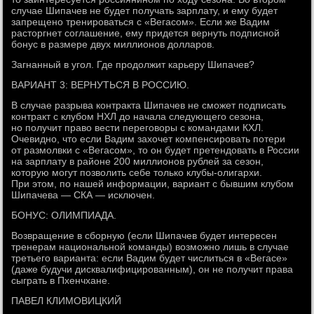
случае Шипачев не будет получать зарплату, и ему будет
запрещено тренироваться с «Вегасом». Если же Вадим
расторгнет соглашение, ему придется вернуть подписной
бонус в размере двух миллионов долларов.
Загнанный в угол. Где продолжит карьеру Шипачев?
ВАРИАНТ 3: ВЕРНУТЬСЯ В РОССИЮ.
В случае разрыва контракта Шипачев не сможет подписать
контракт с клубом НХЛ до начала следующего сезона,
но получит право вести переговоры с командами КХЛ.
Очевидно, что если Вадим захочет компенсировать потери
от размолвки с «Вегасом», то он будет претендовать в России
на зарплату в районе 200 миллионов рублей за сезон,
которую могут позволить себе только клубы-олигархи.
При этом, по нашей информации, вариант с бывшим клубом
Шипачева — СКА — исключен.
БОНУС: ОЛИМПИАДА.
Возвращение в сборную (если Шипачев будет интересен
тренерам национальной команды) возможно лишь в случае
третьего варианта: если Вадим будет числиться в «Вегасе»
(даже будучи дисквалифицированным), он не получит права
сыграть в Пхенчхане.
ПАВЕЛ КЛИМОВИЦКИЙ