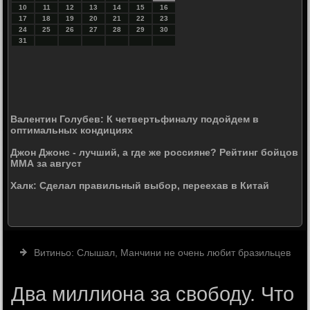
10
11
12
13
14
15
16
17
18
19
20
21
22
23
24
25
26
27
28
29
30
31
Валентин Голубев: К четвертьфиналу подойдем в
оптимальных кондициях
Джон Джонс - лучший, а где же россияне? Рейтинг бойцов
ММА за август
Халк: Сделал правильный выбор, переехав в Китай
Витиньо: Слышал, Манчини не очень любит бразильцев
Два миллиона за свободу. Что