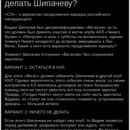
делать Шипачеву?
«СЭ» - о вариантах продолжения карьеры российского
нападающего.
Вадим Шипачев был дисквалифицирован «Вегасом» за то,
что должен был принять участие в матче клуба АХЛ «Чикаго
Вулвз» c «Милуоки» в ночь с субботы на воскресенье, однако
покинул Чикаго незадолго до встречи, вернувшись в Лас-
Вегас. Какие у него есть варианты продолжения карьеры?
Хоккеист Шипачев отстранен «Вегасом» без сохранения
зарплаты
ВАРИАНТ 1: ОСТАТЬСЯ В НХЛ.
Для этого «Вегас» должен обменять Шипачева в другой клуб
НХЛ. Однако вероятность этого события очень мала: со своим
контрактом в 4,5 миллиона долларов за сезон большинство
команд лиги не смогут уместить его под потолком зарплат.
Правда, «Голден Найтс» могут взять на себя часть зарплаты
Вадима, но станут ли они «помогать» хоккеисту, устроившему
демарш, — большой вопрос.
ВАРИАНТ 2: НИЧЕГО НЕ ДЕЛАТЬ.
Если агент Шипачева не найдет ему клуб, то Вадим окажется
перед дилеммой: разрывать контракт или ждать, что кто-
то заинтересуется россиянином по ходу сезона. Во втором