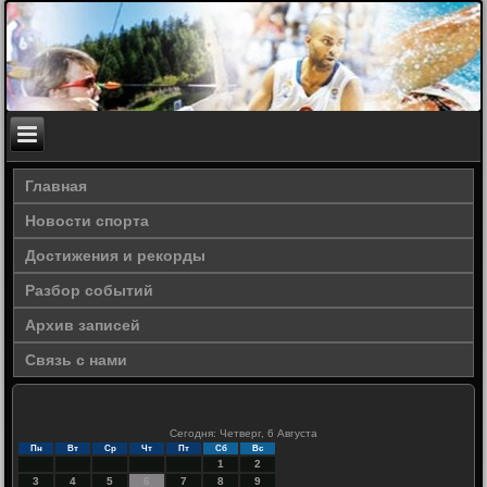
Главная
Новости спорта
Достижения и рекорды
Разбор событий
Архив записей
Связь с нами
Сегодня: Четверг, 6 Августа
Пн
Вт
Ср
Чт
Пт
Сб
Вс
1
2
3
4
5
6
7
8
9