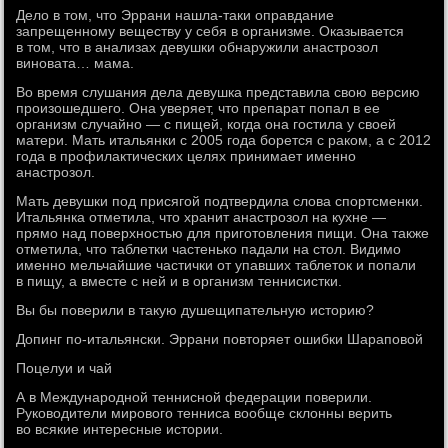
Дело в том, что Эррани нашла-таки оправдание
запрещенному веществу у себя в организме. Оказывается
в том, что в анализах девушки обнаружили анастрозол
виновата… мама.
Во время слушания дела девушка представила свою версию
произошедшего. Она уверяет, что препарат попал в ее
организм случайно — с пищей, когда она гостила у своей
матери. Мать итальянки с 2005 года борется с раком, а с 2012
года в профилактических целях принимает именно
анастрозол.
Мать девушки под присягой подтвердила слова спортсменки.
Итальянка отметила, что хранит анастрозол на кухне —
прямо над поверхностью для приготовления пищи. Она также
отметила, что таблетки частенько падали на стол. Видимо
именно мельчайшие частички от упавших таблеток и попали
в пищу, а вместе с ней и в организм теннисистки.
Вы бы поверили в такую душещипательную историю?
Допинг по-итальянски. Эррани повторяет ошибки Шараповой
Поцелуи и чай
А в Международной теннисной федерации поверили.
Руководители мирового тенниса вообще склонны верить
во всякие интересные истории.