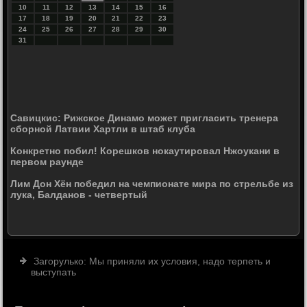
10
11
12
13
14
15
16
17
18
19
20
21
22
23
24
25
26
27
28
29
30
31
Савицкис: Рижское Динамо может пригласить тренера
сборной Латвии Хартли в штаб клуба
Конкретно побил! Корешков нокаутировал Нжоукани в
первом раунде
Лим Дон Хён победил на чемпионате мира по стрельбе из
лука, Балданов - четвертый
Загорулько: Мы приняли их условия, надо терпеть и
выступать