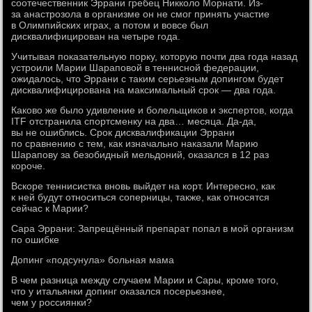
соотечественник Эррани гребец Никколо Морнати. Из-
за анастрозола в организме он не смог принять участие
в Олимпийских играх, а потом и вовсе был
дисквалифицирован на четыре года.
Учитывая показательную порку, которую почти два года назад
устроили Марии Шараповой в теннисной федерации,
ожидалось, что Эррани с таким серьезным допингом будет
дисквалифицирована на максимальный срок — два года.
Каково же было удивление и болельщиков и экспертов, когда
ITF отстранила спортсменку на два… месяца. Да-да,
вы не ошиблись. Срок дисквалификации Эррани
по сравнению с тем, как изначально наказали Марию
Шарапову за безобидный мельдоний, оказался в 12 раз
короче.
Вскоре теннисистка вновь выйдет на корт. Интересно, как
к ней будут относиться соперницы, также, как относятся
сейчас к Марии?
Сара Эррани: Запрещённый препарат попал в мой организм
по ошибке
Допинг «подсунула» больная мама
В чем разница между случаем Марии и Сары, кроме того,
что у итальянки допинг оказался посерьезнее,
чем у россиянки?