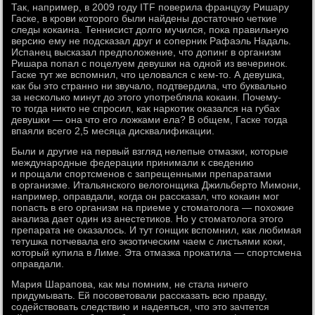
Так, например, в 2009 году ITF поверила французу Ришару
Гаске, в крови которого были найдены достаточно четкие
следы кокаина. Теннисист долго мучился, пока правильную
версию ему не подсказал друг и соперник Рафаэль Надаль.
Испанец высказал предположение, что допинг в организм
Ришара попал с поцелуем девушки на одной из вечеринок.
Гаске тут же вспомнил, что целовался с кем-то. А девушка,
как бы это странно ни звучало, подтвердила, что буквально
за несколько минут до этого употребляла кокаин. Почему-
то тогда никто не спросил, как наркотик оказался на губах
девушки — она что его ложками ела? В общем, Гаске тогда
впаяли всего 2,5 месяца дисквалификации.
Были и другие на первый взгляд нелепые отмазки, которые
международные федерации принимали к сведению
и прощали спортсменов с запрещенными препаратами
в организме. Итальянского велогонщика Джильберто Мимони,
например, оправдали, когда он рассказал, что кокаин мог
попасть в его организм на приеме у стоматолога — похожие
анализа дает один из анестетиков. Но у стоматолога этого
препарата не оказалось. И тут гонщик вспомнил, как любимая
тетушка потчевала его экзотическим чаем с листьями коки,
который купила в Лиме. Эта отмазка прокатила — спортсмена
оправдали.
Мария Шарапова, как мы помним, не стала ничего
придумывать. Ей посоветовали рассказать всю правду,
содействовать следствию и надеяться, что это зачтется