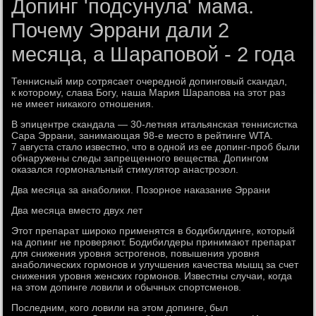
Допинг 'подсунула' мама.
Почему Эррани дали 2
месяца, а Шараповой - 2 года
Теннисный мир сотрясает очередной допинговый скандал,
к которому, слава Богу, наша Мария Шарапова на этот раз
не имеет никакого отношения.
В эпицентре скандала — 30-летняя итальянская теннисистка
Сара Эррани, занимающая 98-е место в рейтинге WTA.
7 августа стало известно, что в одной из ее допинг-проб были
обнаружены следы запрещенного вещества. Допингом
оказался гормональный стимулятор анастрозол.
Два месяца за анаболики. Позорное наказание Эррани
Два месяца вместо двух лет
Этот препарат широко применятся в бодибилдинге, который
на допинг не проверяют. Бодибилдеры принимают препарат
для снижения уровня эстрогенов, повышения уровня
анаболических гормонов и улучшения качества мышц за счет
снижения уровня женских гормонов. Известны случаи, когда
на этом допинге ловили и обычных спортсменов.
Последним, кого ловили на этом допинге, был