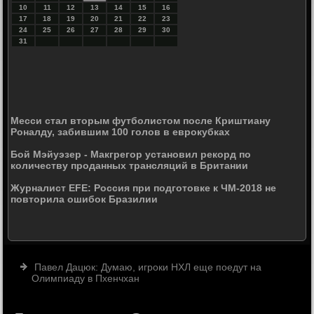
10
11
12
13
14
15
16
17
18
19
20
21
22
23
24
25
26
27
28
29
30
31
Месси стал вторым футболистом после Криштиану
Роналду, забившим 100 голов в еврокубках
Бой Мэйуэзер - Макгрегор установил рекорд по
количеству проданных трансляций в Британии
Журналист EFE: Россия при подготовке к ЧМ-2018 не
повторила ошибок Бразилии
Павел Дацюк: Думаю, игроки НХЛ еще поедут на
Олимпиаду в Пхенчхан