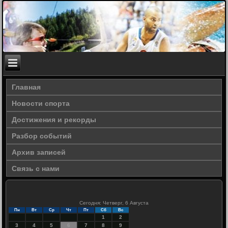
Главная
Новости спорта
Достижения и рекорды
Разбор событий
Архив записей
Связь с нами
Сегодня: Четверг, 6 Августа
Пн
Вт
Ср
Чт
Пт
Сб
Вс
1
2
3
4
5
6
7
8
9