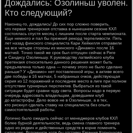
Дождались: Озолиньш уволен.
Кто следующий?
Наконец-то, дождались! До сих пор сложно поверить,
что первая тренерская отставка в нынешнем сезоне КХЛ
состоялась спустя месяц с лишним после старта чемпионата.
Еще немного и пал бы прежний рекорд терпеливости. Пять
лет назад финского специалиста Кари Хейкилля отправили
на все четыре стороны из минского «Динамо» после 16
матчей. Точно такой же срок был отпущен сейчас в Риге
и Сандису Озолиньшу. К руководству латвийского клуба
претензия относительно данного решения может быть
предъявлена только одна — почему этого не было сделано
раньше? У «Динамо» нет поставленной игры, в активе всего
две победы в 16 матчах, 5 набранных очков, действующая
серия из 12 поражений и последнее место в лиге при полном
отсутствии турнирных перспектив. Выбраться из такой
ситуации будет сравни чуду света. Вопросы надо в первую
очередь адресовать владельцам, доведшими клуб
до катастрофы. Дело вовсе не в Озолиньше, а в тех,
кто рискнул сделать ставку на специалиста без опыта
самостоятельной работы.
Логично было ожидать сейчас от менеджеров клубов КХЛ
более бурной деятельности, ведь смена главного тренера
одно из редких и действенных средств в корне поменять
ситуацию. Вспомните хотя бы отставку Евгения Корноухова