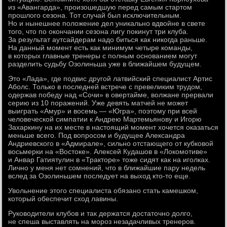
из «Авангарда», произошедшую перед самым стартом
прошлого сезона. Тот случай был исключительным.
Но и нынешнее положение дел уникально вдвойне в свете
того, что по окончании сезона лигу покинут три клуба.
За результат аутсайдерам надо биться как никогда раньше.
На данный момент есть как минимум четыре команды,
в которых главные тренеры с полным основанием могут
разделить судьбу Озолиньша уже в ближайшем будущем.
Это «Лада», где подвис другой латвийский специалист Артис
Аболс. Только в последней встрече с превеликим трудом,
одержав победу над «Сочи» в овертайме, волжане прервали
серию из 10 поражений. Уже девять матчей не может
выиграть «Амур» и восемь — «Югра», поэтому при всей
человеческой симпатии к Андрею Мартемьянову и Игорю
Захаркину на их месте в настоящий момент хочется оказаться
меньше всего. Под вопросом и будущее Александра
Андриевского в «Адмирале», сильно отстающего от кубковой
восьмерки на «Востоке». Алексей Кудашов в «Локомотиве»
и Анвар Гатиятулин в «Тракторе» тоже сидят как на иголках.
Лично у меня нет сомнений, что в ближайшие пару недель
вслед за Озолиньшем последует на выход кто-то еще.
Увольнение этого специалиста обязано стать камешком,
который обеспечит сход лавины.
Руководители клубов и так держатся достаточно долго,
не спеша выставлять на мороз незадачливых тренеров.