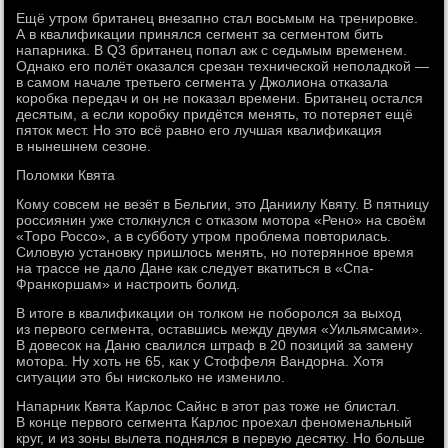
Ещё утром британец внезапно стал восьмым на тренировке.
А в квалификации принялся сегмент за сегментом бить
напарника. В Q3 британец попал аж с седьмым временем.
Однако его полёт оказался срезан технической неполадкой —
в самом начале третьего сегмента у Джолиона отказала
коробка передач и он не показал времени. Британец остался
десятым, а если коробку придётся менять, то потеряет ещё
пяток мест. Но это всё равно его лучшая квалификация
в нынешнем сезоне.
Поломки Квята
Кому совсем не везёт в Бельгии, это Даниилу Квяту. В пятницу
россиянин уже столкнулся с отказом мотора «Рено» на своём
«Торо Россо», а в субботу утром проблема повторилась.
Силовую установку пришлось менять, но потерянное время
на трассе не дало Дане как следует вкатиться в «Спа-
Франкоршам» и настроить болид.
В итоге в квалификации он толком не поборолся за выход
из первого сегмента, оставшись между двумя «Уильямсами».
В довесок на Даню свалился штраф в 20 позиций за замену
мотора. Ну хоть не 65, как у Стоффеля Вандорна. Хотя
ситуации это бы нисколько не изменило.
Напарник Квята Карлос Сайнс в этот раз тоже не блистал.
В конце первого сегмента Карлос проехал феноменальный
круг, и из зоны вылета поднялся в первую десятку. Но больше