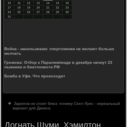
10
11
12
13
14
15
16
17
18
19
20
21
22
23
24
25
26
27
28
29
30
31
Война - насильникам: спортсменки не желают больше
молчать
Громова: Отбор к Паралимпиаде в декабре начнут 23
лыжника и биатлониста РФ
Бомба в Уфе. Что происходит
Зарипов не споет блюз: почему Сент-Луис - нереальный
вариант для Даниса
Догнать Шуми. Хэмилтон