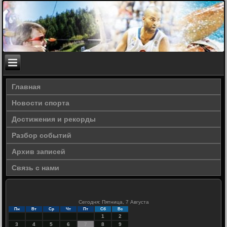
Главная
Новости спорта
Достижения и рекорды
Разбор событий
Архив записей
Связь с нами
Сегодня: Пятница, 7 Августа
Пн
Вт
Ср
Чт
Пт
Сб
Вс
1
2
3
4
5
6
7
8
9