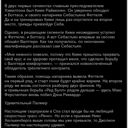
В двух первых сегментах главным преследователем
Хэмилтона был Кими Райкконен. Он уверенно обходил
и Боттаса, и своего напарника Себастьяна Феттеля.
Да и на тренировках Кими лишь раз опустился на второе
место, трижды превзойдя Себа.
Однако, в решающем сегменте Кими неожиданно уступил
и Феттелю, и Боттасу. А вот Себастьян впервые за сессию
обошёл Валттери. Как так получилось, по окончанию
квалификации рассказал сам Себастьян.
«Мне немного повезло, потому что Кими пришлось прервать
свой круг, и он здорово протащил меня, что сделало борьбу
с Валттери комфортнее», — признался новоиспечённый
обладатель трёхлетнего контракта.
Таким образом, помощь напарника вывела Феттеля
на первый ряд, и старт гонки будет крайне жарким. На втором
ряду же вновь состоится разборку двух финнов. Ну
и привычная борьба «Ред Булл» рядом дальше — здесь Макс
Ферстаппен вновь побил Дэна Риккардо.
Удивительный Палмер
Настоящим сюрпризом в Спа стал вроде бы не любящий
скоростных трасс «Рено». Но если к прыжкам Нико
Хюлькенберга выше головы мы уже привыкли, то Джолион
Палмер по-настоящему удивил.