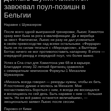
завоевал поул-позишн в
Бельгии
Наравне с Шумахером
После всего одной выигранной тренировки, Льюис Хэмилтон
сразу взял быка за рога в квалификации. Да и жеребца
за хвост. Фактически, Льюис ни разу не дал усомниться
в своём превосходстве над всеми остальными. «Феррари»
было не по силам тягаться с «Мерседесом», а Валттери
Боттас ничего не мог противопоставить напарнику. В итоге —
очередной рекорд и очередной поул, что более важно.
Успех в Спа стал для Хэмилтона уже 68-м в карьере.
Благодаря этому 32-летний британец сравнялся
с семикратным чемпионом Формулы-1 Михаэлем
Шумахером.
«Михаэль всегда говорил — рекорды нужны, чтобы их бить.
Я постоянно думаю и молюсь за Михаэля. Мне
посчастливилось бороться с ним, я всегда им восхищался
и восхищаюсь по сей день. Быть наравне с ним — большая
часть. Но он всё равно останется величайшим», —
эмоционально заявил Льюис после сессии.
Паровоз от Кими