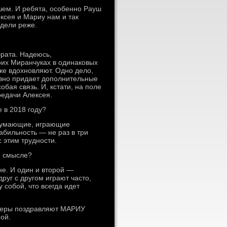
ем. И ребята, особенно Рауш
ксея и Мариу нам и так
идели реже.
брата. Надеюсь,
боих Миранчуках в одинаковых
аже вдохновляют. Одно дело,
 явно придает дополнительные
обая связь. И, кстати, на поле
редачи Алексея.
 в 2018 году?
 Думающие, играющие
абильность — не раз в три
с этим трудности.
м смысле?
не. И один и второй —
друг с другом играют часто,
 собой, что всегда идет
тнеры поздравляют МАРИУ
ой.