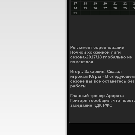
17
18
19
20
21
22
2
24
25
26
27
28
29
3
31
Регламент соревнований
Ночной хоккейной лиги
сезона-2017/18 глобально не
поменялся
Игорь Захаркин: Сказал
игрокам Югры - В следующем
сезоне вы все останетесь без
работы
Главный тренер Арарата
Григорян сообщил, что посет
заседание КДК РФС