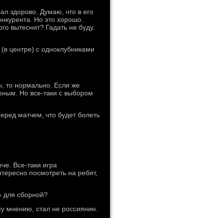
ал здорово. Думаю, что в его
нкурента. Но это хорошо.
ого вытеснит? Гадать не буду.
(в центре) с одноклубниками
, то нормально. Если же
рным. Но все-таки с выбором
ред матчем, что будет болеть
че. Все-таки игра
тересно посмотреть на ребят,
» для сборной?
у мнению, стал не россиянин.