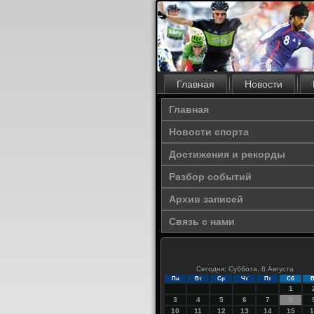
Главная
Новости
Главная
Новости спорта
Достижения и рекорды
Разбор событий
Архив записей
Связь с нами
Сегодня: Суббота, 8 Августа
Пн
Вт
Ср
Чт
Пт
Сб
В
1
3
4
5
6
7
8
10
11
12
13
14
15
1