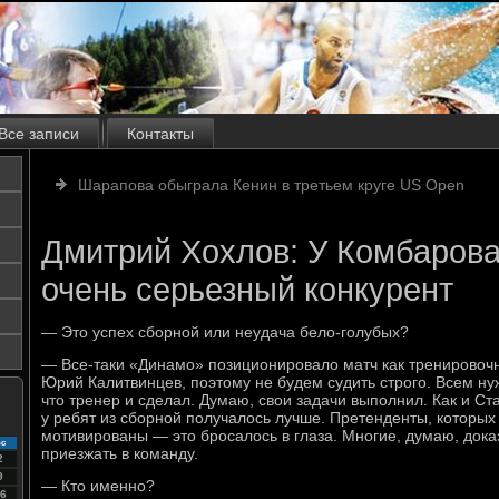
Все записи
Контакты
Шарапова обыграла Кенин в третьем круге US Open
Дмитрий Хохлов: У Комбарова
очень серьезный конкурент
— Это успех сборной или неудача бело-голубых?
— Все-таки «Динамо» позиционировало матч как тренировочн
Юрий Калитвинцев, поэтому не будем судить строго. Всем ну
что тренер и сделал. Думаю, свои задачи выполнил. Как и Ст
у ребят из сборной получалось лучше. Претенденты, которых
мотивированы — это бросалось в глаза. Многие, думаю, дока
с
приезжать в команду.
2
9
— Кто именно?
6