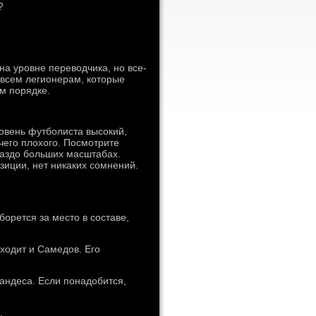
?
на уровне переводчика, но все-
о всем легионерам, которые
м порядке.
ровень футболиста высокий,
ичего плохого. Посмотрите
раздо больших масштабах.
зиции, нет никаких сомнений.
орется за место в составе,
ходит и Самедов. Его
андеса. Если понадобится,
.