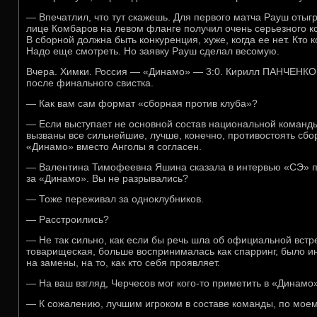
— Впечатлил, что тут скажешь. Для первого матча Рауш отыгр
лице Комбаров на левом фланге получил очень серьезного ко
В сборной должна быть конкуренция, хуже, когда ее нет. Кто к
Надо еще смотреть. Но заявку Рауш сделал весомую.
Вчера. Химки. Россия — «Динамо» — 3:0. Кирилл ПАНЧЕНКО 
после финального свистка.
— Как вам сам формат «сборная против клуба»?
— Если выступает не основной состав национальной команды
вызваны все сильнейшие, лучше, конечно, противостоять сбо
«Динамо» вместо Анголы я согласен.
— Валентина Тимофеевна Яшина сказала в интервью «СЭ» пе
за «Динамо». Вы не разрывались?
— Тоже переживал за одноклубников.
— Расстроились?
— Не так сильно, как если бы речь шла об официальной встре
товарищеская, больше воспринималась как спарринг, было ин
на замены, на то, как кто себя проявляет.
— На ваш взгляд, Черчесов мог кого-то приметить в «Динамо
— К сожалению, лучшим игроком в составе команды, по моем