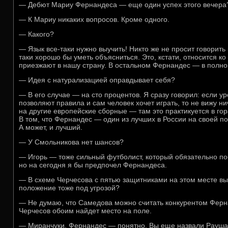
— Дебют Мариу Фернандеса — еще один успех этого вечера
— К Мариу никаких вопросов. Кроме одного.
— Какого?
— Язык все-таки нужно выучить! Никто же не просит говорить 
таки хорошо бы уметь объясниться. Это, кстати, относится к
приезжают в нашу страну. В остальном Фернандес — в полно
— Идея с натурализацией оправдывает себя?
— В его случае — на сто процентов. Я сразу говорил: если у
позволяют правила и сам человек хочет играть, то не вижу н
на другие европейские сборные — там это практикуется в го
В том, что Фернандес — один из лучших в России на своей по
А может, и лучший.
— У Смольникова нет шансов?
— Игорь — тоже сильный футболист, который обязательно поб
но на сегодня я бы предпочел Фернандеса.
— В схеме Черчесова с пятью защитниками на этом месте вы
положение тоже под угрозой?
— Не думаю, что Самедова можно считать конкурентом Ферн
Черчесов обоим найдет место на поле.
— Миранчуки, Фернандес — понятно. Вы еще назвали Рауша