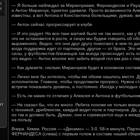
3
— Я больше наблюдал за Миранчуками, Фернандесом и Рауш
0
и Антон Миранчук, приятно удивили. Просто возможности Але
известны, а вот Антона и Константина болельщики, думаю, в
— Антон сейчас прогрессирует в клубе.
— И это радует. Но все-таки матчей было не так много, как у 
что не остановится в росте, и скоро мы будем говорить об о
выражениях. Видно, что они друг другу помогают, в чем-то д
когда поддержка идет от партнеров, другое — от брата. Это
силы, у футболистов-близнецов так всегда происходит, есть ос
это видно — Антон вполне мог забить второй гол как раз с пе
— Как думаете, сколько Миранчуков будет в основном составе
— Лично мне бы хотелось, чтобы им обоим нашлось место.
исполнители. Главное, чтобы продолжили прогресс. Нужна ст
встречи показывать уровень, а постоянно. Иногда у молодых 
— Есть ли какие-то отличия у Алексея и Антона в футбольно
ит
— Не сказал бы, что их много. Ребята похожи не только внеш
с техникой, дриблингом, каждый видит поле и партнеров. Да, 
но так и должно быть. Думаю, они и соревнуются еще и между
на пользу.
Вчера. Химки. Россия — «Динамо» — 3:0. 58-я минута. Пар
ФЕРНАНДЕСА (слева) с первым голом в составе нашей сборн