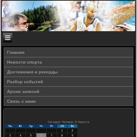
Главная
Новости спорта
Достижения и рекорды
Разбор событий
Архив записей
Связь с нами
Сегодня: Четверг, 6 Августа
Пн
Вт
Ср
Чт
Пт
Сб
Вс
1
2
3
4
5
6
7
8
9