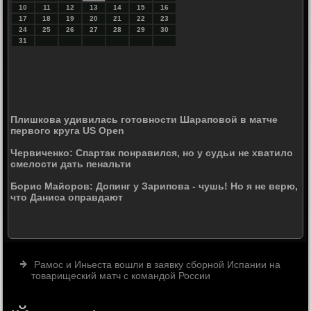
10
11
12
13
14
15
16
17
18
19
20
21
22
23
24
25
26
27
28
29
30
31
Плишкова удивилась готовности Шараповой в матче
первого круга US Open
Червиченко: Спартак понравился, но у судьи не хватило
смелости дать пенальти
Борис Майоров: Допинг у Зарипова - чушь! Но я не верю,
что Даниса оправдают
Рамос и Иньеста вошли в заявку сборной Испании на
товарищеский матч с командой России