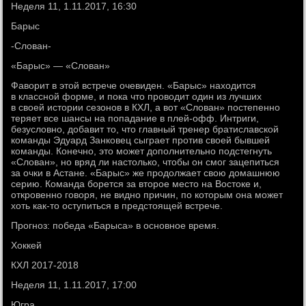
Неделя 11, 1.11.2017, 16:30
Барыс
-Слован-
«Барыс» — «Слован»
Фаворит в этой встрече очевиден. «Барыс» находится
в классной форме, и пока что проводит один из лучших
в своей истории сезонов в КХЛ, а вот «Слован» постепенно
теряет все шансы на попадание в плей-офф. Интриги,
безусловно, добавит то, что главный тренер братиславской
команды Эдуард Занковец сыграет против своей бывшей
команды. Конечно, это может дополнительно подстегнуть
«Слован», но вряд ли настолько, чтобы он смог зацепиться
за очки в Астане. «Барыс» же продолжает свою домашнюю
серию. Команда борется за второе место на Востоке и,
откровенно говоря, не видно причин, по которым она может
хоть как-то оступиться в предстоящей встрече.
Прогноз: победа «Барыса» в основное время.
Хоккей
КХЛ 2017-2018
Неделя 11, 1.11.2017, 17:00
Югра