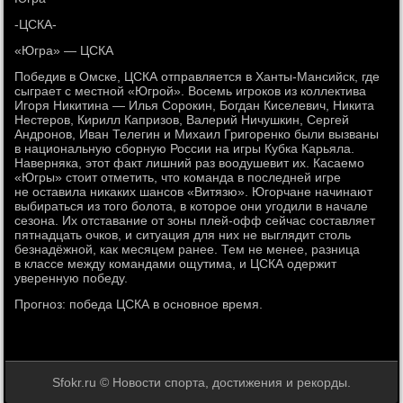
-ЦСКА-
«Югра» — ЦСКА
Победив в Омске, ЦСКА отправляется в Ханты-Мансийск, где
сыграет с местной «Югрой». Восемь игроков из коллектива
Игоря Никитина — Илья Сорокин, Богдан Киселевич, Никита
Нестеров, Кирилл Капризов, Валерий Ничушкин, Сергей
Андронов, Иван Телегин и Михаил Григоренко были вызваны
в национальную сборную России на игры Кубка Карьяла.
Наверняка, этот факт лишний раз воодушевит их. Касаемо
«Югры» стоит отметить, что команда в последней игре
не оставила никаких шансов «Витязю». Югорчане начинают
выбираться из того болота, в которое они угодили в начале
сезона. Их отставание от зоны плей-офф сейчас составляет
пятнадцать очков, и ситуация для них не выглядит столь
безнадёжной, как месяцем ранее. Тем не менее, разница
в классе между командами ощутима, и ЦСКА одержит
уверенную победу.
Прогноз: победа ЦСКА в основное время.
Sfokr.ru © Новости спорта, достижения и рекорды.