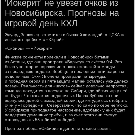
'Йокерит' не увезет очков из
Новосибирска. Прогнозы на
игровой день КХЛ
Эдуард Занковец встретится с бывшей командой, а ЦСКА не
испытает проблем с «Югрой».
«Сибирь» — «Йокерит»
Финские хоккеисты приехали в Новосибирск битыми
из Астаны, где они проиграли «Барысу» со счётом 0:4. Это
было уже второе поражение от казахстанской команды
за последнюю неделю. Вообще, в последних пяти встречах
подопечные Юкки Ялонена проиграли четырежды,
и победная серия из пятнадцати матчей осталась уже далеко
позади. Реальность для «шутов» сейчас довольно непростая,
команда находится в поездке по Сибири, где лёгких игр у неё
не будет. Что касается подопечных Павла Зубова, то они
вернулись домой с выездной серии, где им удалось отобрать
очки у «Торпедо» и «Северстали», что само по себе неплохо.
У сибиряков приподнятое настроение, вдобавок у них будет
поддержка домашних трибун, и за счёт этого они смогут
отпраздновать 55-юбилей победой.
Прогноз: победа «Сибири» в дополнительное время.