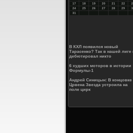
17
18
19
20
21
22
2
24
25
26
27
28
29
3
31
В КХЛ появился новый
Тарасенко? Так в нашей лиге 
дебютировал никто
6 худших моторов в истории
Формулы-1
Андрей Синицын: В концовке
Црвена Звезда устроила на
поле цирк