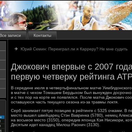
Все записи
Контакты
Юрий Семин: Переиграл ли я Карреру? Не мне судить
Джокович впервые с 2007 года
первую четверку рейтинга AT
В середине июля в четвертьфинальном матче Уимблдонского
в матче с чехом Томашем Бердыхом был вынужден досрочно 
и с тех пор на корте не появлялся. После матча Джокович со
оставшуюся часть текущего сезона из-за травмы локтя.
Серб занимает пятую позицию в рейтинге с 5325 очками. В п
место вышел швейцарец Стэн Вавринка (5780), немец Алекс
с
на восьмое место (3150), опередив японца Кэя Нисикори, кот
2
Десятым идет канадец Милош Раонич (3130).
9
6