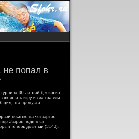
 не попал в
P
 турнира 30-летний Джокович
завершить игру из-за травмы
общил, что пропустит
ервой десятке на четвертое
андр Зверев поднялся
орый теперь девятый (3140).