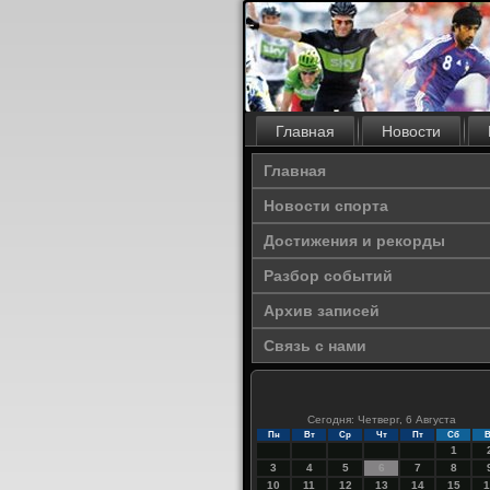
Главная
Новости
Главная
Новости спорта
Достижения и рекорды
Разбор событий
Архив записей
Связь с нами
Сегодня: Четверг, 6 Августа
Пн
Вт
Ср
Чт
Пт
Сб
В
1
3
4
5
6
7
8
10
11
12
13
14
15
1