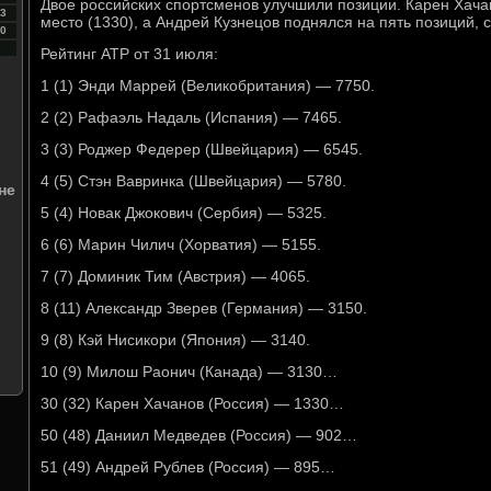
Двое российских спортсменов улучшили позиции. Карен Хачан
3
место (1330), а Андрей Кузнецов поднялся на пять позиций, с
0
Рейтинг ATP от 31 июля:
1 (1) Энди Маррей (Великобритания) — 7750.
2 (2) Рафаэль Надаль (Испания) — 7465.
3 (3) Роджер Федерер (Швейцария) — 6545.
4 (5) Стэн Вавринка (Швейцария) — 5780.
не
5 (4) Новак Джокович (Сербия) — 5325.
6 (6) Марин Чилич (Хорватия) — 5155.
7 (7) Доминик Тим (Австрия) — 4065.
8 (11) Александр Зверев (Германия) — 3150.
9 (8) Кэй Нисикори (Япония) — 3140.
10 (9) Милош Раонич (Канада) — 3130…
30 (32) Карен Хачанов (Россия) — 1330…
50 (48) Даниил Медведев (Россия) — 902…
51 (49) Андрей Рублев (Россия) — 895…