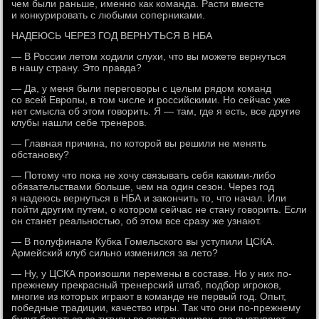
чем были раньше, именно как команда. Расти вместе
и конкурировать с любыми соперниками.
НАДЕЮСЬ ЧЕРЕЗ ГОД ВЕРНУТЬСЯ В НБА
— В России летом ходили слухи, что вы можете вернуться
в нашу страну. Это правда?
— Да, у меня были переговоры с целым рядом команд
со всей Европы, в том числе и российскими. Но сейчас уже
нет смысла об этом говорить. Я — там, где я есть, все другие
клубы нашли себе тренеров.
— Главная причина, по которой вы решили не менять
обстановку?
— Потому что пока не хочу связывать себя какими-либо
обязательствами больше, чем на один сезон. Через год
я надеюсь вернуться в НБА и закончить то, что начал. Или
пойти другим путем, о котором сейчас не стану говорить. Если
он станет реальностью, об этом все сразу же узнают.
— В полуфинале Кубка Гомельского вы уступили ЦСКА.
Армейский клуб сильно изменился за лето?
— Ну, у ЦСКА произошли перемены в составе. Но у них по-
прежнему прекрасный тренерский штаб, подбор игроков,
многие из которых играют в команде не первый год. Опыт,
победные традиции, качество игры. Так что они по-прежнему