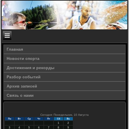
Главная
Новости спорта
Достижения и рекорды
Разбор событий
Архив записей
Связь с нами
Сегодня: Понедельник, 10 Августа
Пн
Вт
Ср
Чт
Пт
Сб
Вс
1
2
3
4
5
6
7
8
9