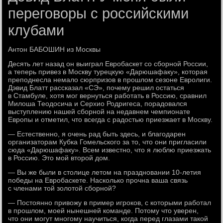
переговоры с российскими
клубами
Антон БАБОШИН из Москвы
Десять лет назад он выиграл Евробаскет со сборной России,
а теперь привез в Москву турецкую «Дарюшафаку», которая
преподнесла немало сюрпризов в прошлом сезоне Евролиги.
Дэвид Блатт рассказал «СЭ», почему решил остаться
в Стамбуле, хотя мог вернуться работать в Россию, сравнил
Милоша Теодосича и Серхио Родригеса, порадовался
выступлению нашей сборной на недавнем чемпионате
Европы и отметил, что всегда с радостью приезжает в Москву.
— Естественно, я очень рад быть здесь, и благодарен
организаторам Кубка Гомельского за то, что они пригласили
сюда «Дарюшафаку». Всем известно, что я люблю приезжать
в Россию. Это мой второй дом.
— Вы же были в столице летом на праздновании 10-летия
победы на Евробаскете. Насколько прочна ваша связь
с членами той золотой сборной?
— Постоянно привожу в пример игроков, с которыми работал
в прошлом, моей нынешней команде. Потому что уверен,
что они могут многому научиться, когда перед глазами такой