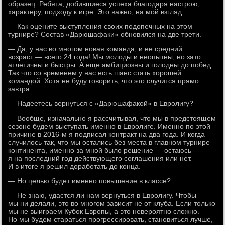
образец. Ребята, добившиеся успеха благодаря настрою,
характеру, подходу к игре. Это важно, на мой взгляд.
— Как оцените выступления своих подопечных на этом
турнире? Состав «Дарюшафаки» обновился на две трети.
— Да, у нас во многом новая команда, и ее средний
возраст — всего 24 года! Мы молоды и неопытны, но зато
атлетичны и быстры. А еще амбициозны и голодны до побед.
Так что со временем у нас есть шанс стать хорошей
командой. Хотя не буду говорить, что это случится прямо
завтра.
— Надеетесь вернуться с «Дарюшафакой» в Евролигу?
— Вообще, изначально я рассчитывал, что мы в предстоящем
сезоне будем выступать именно в Евролиге. Именно по этой
причине в 2016-м я подписал контракт на два года. И когда
случилось так, что мы остались без места в главном турнире
континента, именно за мной было решение — остаюсь
я на последний год действующего соглашения или нет.
И в итоге я решил доработать до конца.
— Но целью будет именно повышение в классе?
— Не знаю, удастся ли нам вернуться в Евролигу. Чтобы
мы ни делали, это во многом зависит не от клуба. Если только
мы не выиграем Кубок Европы, а это невероятно сложно.
Но мы будем стараться прогрессировать, становиться лучше,