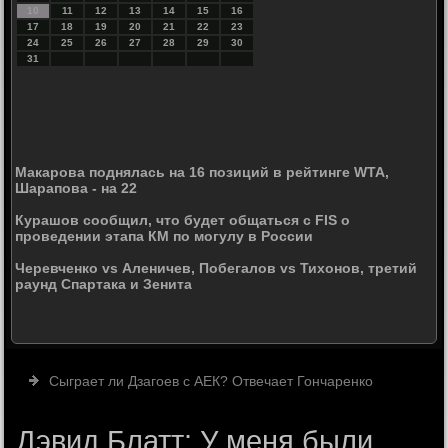
10
11
12
13
14
15
16
17
18
19
20
21
22
23
24
25
26
27
28
29
30
31
Макарова поднялась на 16 позиций в рейтинге WTA,
Шарапова - на 22
Курашов сообщил, что будет общаться с FIS о
проведении этапа КМ по могулу в России
Черевченко vs Аленичев, Побегалов vs Тихонов, третий
раунд Спартака и Зенита
Сыграет ли Дзагоев с АЕК? Отвечает Гончаренко
Дэвид Блатт: У меня были