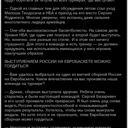
будут бороться за титулы во всех турнирах, где выступают.
— Одной из главных тем для обсуждения летом стал уход
Милоша Теодосича в НБА и приход на его место Серхио
Родригеса. Многие уверены, что испанец даже сильнее
многолетнего лидера армейцев.
— Они оба высококлассные баскетболисты. На самом деле.
Уровня НБА, где один уже поиграл, а второй будет выступать.
Но, конечно, они разные по стилю. И в этом нет ничего
страшного. Для этого в команде и есть тренер — он должен
придумать, как использовать имеющихся у него игроков
наилучшим образом.
ВЫСТУПЛЕНИЕМ РОССИИ НА ЕВРОБАСКЕТЕ МОЖНО
ГОРДИТЬСЯ
— Вам удалось выбраться на один из матчей сборной России
на Евробаскете. Какое впечатление на вас произвела наша
команда на турнире?
— Думаю, сборная выступила здорово. Ребята очень
старались и были настоящей командой. Сергей Базаревич
и его штаб проявили себя прекрасно. Я был очень рад снова
видеть Россию конкурентоспособной и показывающей
хорошие результаты. Хотелось, чтобы мы снова выиграли
медаль. Но хотя этого и не произошло, этим Евробаскетом
сборная может гордиться.
— Некоторые пытались сравнивать нынешнюю команду