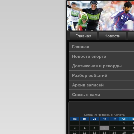
Главная
Новости
Главная
Новости спорта
Достижения и рекорды
Разбор событий
Архив записей
Связь с нами
Сегодня: Четверг, 6 Августа
Пн
Вт
Ср
Чт
Пт
Сб
В
1
3
4
5
6
7
8
10
11
12
13
14
15
1