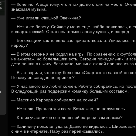
3
— Конечно. А еще тому, что я так долго стоял на месте. Очен
0
знакомая музыка.
— Уже играли клюшкой Овечкина?
— Нет, я ее берегу. Сейчас у меня еще шайба появилась, а 
и спартаковский. Осталось только защиту купить, и вперед.
— Болельщики как-то вяло вас приветствовали. Удивились, ч
народу?
— В этом сезоне я не ходил на игры. По сравнению с футбо
не ажиотаж, но болельщики есть. Сегодня понедельник, и все
дети пошли в школу. Возможно, меньше людей пришло из-за 
— Вы говорили, что в футбольном «Спартаке» главный по х
Почему он сегодня не пришел?
— У нас много кто любит хоккей. Ребята собирались, но пос
В следующий раз поддержим команду большим составом.
й
— Массимо Каррера собирался на хоккей?
— Не знаю. Предлагали всем. Возможно, не получилось.
— Кто из участников сегодняшней встречи вам знаком?
— Калинину пожелал удачи. Давно не виделись с Широковым, с
с ним в интернате. Пару раз переписывались.