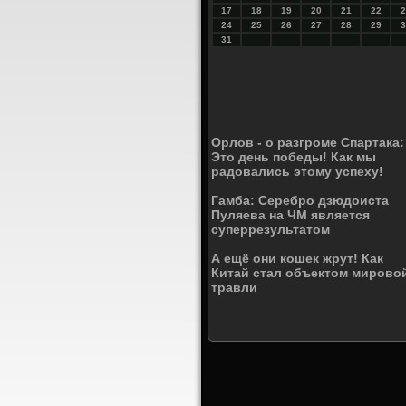
17
18
19
20
21
22
2
24
25
26
27
28
29
3
31
Орлов - о разгроме Спартака:
Это день победы! Как мы
радовались этому успеху!
Гамба: Серебро дзюдоиста
Пуляева на ЧМ является
суперрезультатом
А ещё они кошек жрут! Как
Китай стал объектом мирово
травли