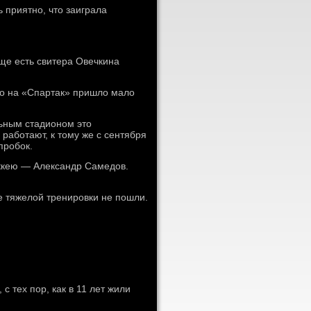
ь приятно, что заиграла
еще есть свитера Овечкина
то на «Спартак» пришло мало
льным стадионом это
 работают, к тому же с сентября
пробок.
оккею — Александр Самедов.
ле тяжелой тренировки не пошли.
 тех пор, как в 11 лет жили