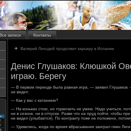
Все записи
Контакты
Валерий Лиходей продолжит карьеру в Испании
Денис Глушаков: Клюшкой Ов
играю. Берегу
— В первом периоде была равная игра, — заявил Глушаков. 
не видел.
— Как у вас с катанием?
— На коньках стою, но тормозить не умею. Надо учиться, пот
ни в сезоне, ни в отпуске. Разве что на пруд пойти, чтобы при
с
не видел (улыбается). По контракту тоже не положено, потом
2
9
— Удивились, когда по время вбрасывания заиграл гимн Лиг
6