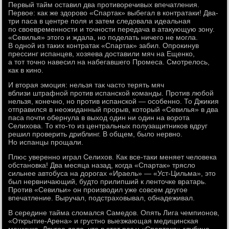
Первый тайм оставил два противоречивых впечатления.
Первое: как же здорово «Спартак» выбегал в контратаки! Два-
три паса в центре поля и затем следовала идеальная
по своевременности и точности передача в атакующую зону.
«Севилья» этого и ждала, но поделать ничего не могла.
В одной из таких контратак «Спартак» забил. Опрокинув
прессинг испанцев, хозяева доставили мяч на Ещенко,
а тот точно навесил на набегавшего Промеса. Смотрелось,
как в кино.
И вторая эмоция: нельзя так часто терять мяч
вблизи штрафной против испанской команды. Против любой
нельзя, конечно, но против испанской — особенно. То Джикия
отправился в неожиданный прорыв, который «Севилья» в два
паса почти обернула в выход один ни один на ворота
Селихова. То кто-то из центральных полузащитников вдруг
решил проверить дриблинг. В общем, было нервно.
Но испанцы прощали.
Плюс уверенно играл Селихов. Как все-таки меняет человека
обстановка! Два месяца назад, когда «Спартак» трясло
сильнее автобуса на дорогах «Ираель» — «Уст-Цильма», это
был нервничающий, будто прилипший к ленточке вратарь.
Против «Севильи» он производил уже совсем другое
впечатление. Выручал, подстраховывал, обнадеживал.
В середине тайма сломался Самедов. Опять Лига чемпионов,
«Открытие-Арена» и грустно выезжающая медицинская