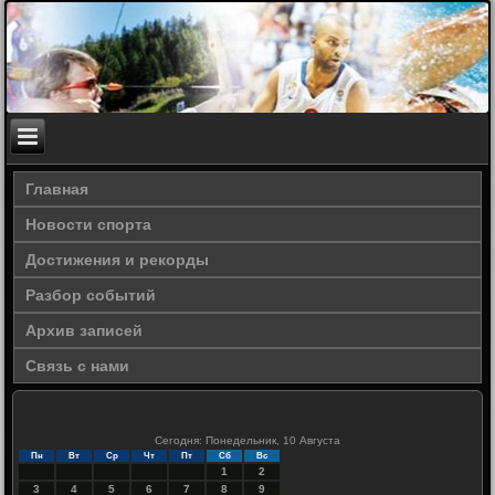
Главная
Новости спорта
Достижения и рекорды
Разбор событий
Архив записей
Связь с нами
Сегодня: Понедельник, 10 Августа
Пн
Вт
Ср
Чт
Пт
Сб
Вс
1
2
3
4
5
6
7
8
9