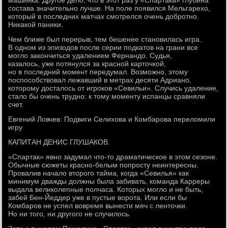
машинка. Другое дело, что в этот раз у «Спартака» глубина
состава значительно лучше. На поле появился Мельгарехо,
который в последних матчах смотрелся очень добротно.
Никакой паники.
Чем ближе был перерыв, тем бешенее становилась игра.
В одном из эпизодов после серии подкатов на грани все
могло закончиться удалением Фернандо. Судья,
казалось, уже потянулся за красной карточкой,
но в последний момент передумал. Возможно, этому
поспособствовал лежавший в метрах десяти Адриано,
которому досталось от игроков «Севильи». Случись удаление,
стало бы очень трудно: к тому моменту испанцы сравняли
счет.
Евгений Ловчев: Подвиги Селихова и Комбарова переломили
игру
КАПИТАН ДЕНИС ГЛУШАКОВ.
«Спартак» явно задумал что-то драматическое в этом сезоне.
Обычные сюжеты красно-белым попросту неинтересны.
Провалив начало второго тайма, когда «Севилья» как
минимум дважды должны была забивать, команда Карреры
выдала великолепные полчаса. Которых могло и не быть,
забей Бен-Йеддер уже в пустые ворота. Или если бы
Комбаров не успел вовремя вынести мяч с ленточки.
Но ни того, ни другого не случилось.