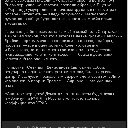
Зато с выходом Пашалича «Спартак» окреп в центре поля.
Вновь вернулись контратаки, пропали обрезы, а Ещенко
с Фернандо умудрялись стеночками кружить в пяти метрах
от своей штрафной — и ведь получалось. Мельгарехо,
думается, вообще будет сниться защитникам «Севильи»
в кошмарах.
Парагваец забил, возможно, самый важный гол «Спартака»
в Лиге чемпионов, при этом затерзав левый фланг «Севильи».
Дриблинг, прием мяча с соперником на плечах, подборы,
прорывы — все в одну калитку. Конечно, отметим
и Глушакова, которого много критиковали по ходу сезона
и справедливо, кстати, критиковали — брака в действиях
капитана было очень много.
Но против «Севильи» Денис вновь был самим собой:
регулярно в одно касания разгонял атаки, бил, выгрызал
центр. И заслужил прекрасным ударом слета свой гол в Лиге
чемпионов. А прорыв Промес — Адриано — это уже шах
и мат.
«Спартак» вернулся! Думается, от этого всем будет лучше —
и «Зениту», и РФПЛ, и России в контексте таблицы
коэффициентов УЕФА.
Sfokr.ru © Новости спорта, достижения и рекорды.