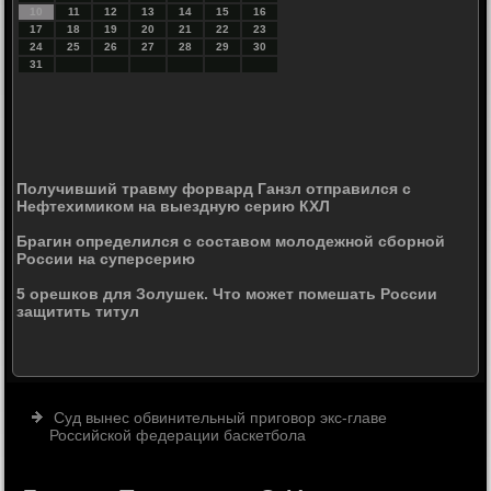
10
11
12
13
14
15
16
17
18
19
20
21
22
23
24
25
26
27
28
29
30
31
Получивший травму форвард Ганзл отправился с
Нефтехимиком на выездную серию КХЛ
Брагин определился с составом молодежной сборной
России на суперсерию
5 орешков для Золушек. Что может помешать России
защитить титул
Суд вынес обвинительный приговор экс-главе
Российской федерации баскетбола