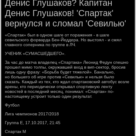
Денис Глушаков? Капитан
Денис Глушаков! 'Спартак'
вернулся и сломал 'Севилью'
«Спартак» был в одном шаге от поражения - в шаге
севильского форварда Бен-Йеддера. Но выстоял - и смял
главного соперника по группе в ЛЧ.
УЧЕНИК «СУМАСШЕДШЕГО».
За час до матча владелец «Спартака» Леонид Федун спешно
прошел мимо толпы, окружавшей вход в вип-сектор, бросив
лишь одну фразу: «Борьба будет тяжелой». Банально,
но большего об игре против «Севильи» и нельзя было
сказать. Каждый из тех, кто ждал спартаковский автобус возле
арены, кто периодически открывал спортивную ленту
новостей в последний месяц, понимал: «Спартак» по-
настоящему устроит только один результат.
Футбол
Лига чемпионов 2017/2018
Группа E, 17.10.2017, 21:45
Спартак М