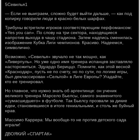
5Севилья1
— Если не выиграем, сложно будет выйти дальше, — как под
копирку говорили люди в красно-белых шарфах.
Трибуны встретили игроков соответствующим перфомансом:
«Yes you can». По слову на три сектора, находящиеся
напротив выхода в чашу стадиона. Затем надпись сменилась
изображение Кубка Лиги чемпионов. Красиво. Надеемся,
символично.
Возможно, «Севилья» звучало не так мощно, как
«Ливерпуль». Но уже одно имя тренера испанцев заставляло
насторожиться. Эдуардо Бериццо. Помните, как этой весной
«Краснодар», пусть не по счету, но по сути, по логике игры,
был деклассирован «Сельтой» в Лиге Европы? Угадайте,
кто ее тренировал.
Но главное, что нужно знать об аргентинце: он ученик
великого тренера Марсело Бьелсы, самого знаменитого
«сумасшедшего» в футболе. Так Бьелсу прозвали за дикие
идеи, становившиеся в итоге гениальными, и столь же буйный
нрав.
Массимо Каррера: Мы вообще-то не против детского сада
играли!
ДВОЯКИЙ «СПАРТАК»