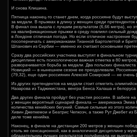
И снова Клишина.
Пятница наконец-то станет днем, когда россияне будут высту
за медали. В прыжках в длину у женщин среди претенденток
В финал она вышла с лучшим результатом (6,66 метра), но эт
на квалификационные прыжки в среду повлиял сильный дождь
в Лондоне отличная погода. Но если отличное настроение бу
посоперничать с американками Тианной Бартолеттой и Бриттн
Шпанович из Сербии — именно их считают основными прете
Сразу два российских участника выступят в финальном турни
дисциплине есть психологически важная отметка в 80 метров,
разворачивается борьба за медали. Два польских финалиста
Новицкий — в нынешнем сезоне ее преодолевали. Россиянин
(79,32), еще один россиянин Алексей Сокирский — не очень (
Из других претендентов на медали стоит отметить олимпийс
Назарова из Таджикистана, венгра Бенса Халаша и белоруса
Два других финала пройдут без участия россиян. В забеге на
у женщин вероятный сценарий финала — американка Эмма 
количества кенийских бегуний. Самые сильные из этого кол
Хивин Джепкемои и Беатрис Чепкоэч, а также Рут Джебет из 
деле тоже кенийка.
Наконец, в финале на дистанции 200 метров у женщин побед
столь же сенсационной, как в аналогичной дисциплине у мужч
обладательниц лучших результатов полуфинала ни выиграл