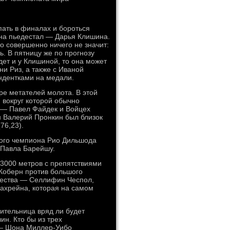
пать в финалах и бороться
 на пьедестал — Дарья Клишина.
о совершенно ничего не значит:
. В пятницу же по прогнозу
дет и у Клишиной, то она может
и Риз, а также с Иваной
ндентками на медали.
ре метателей молота. В этой
 вокруг которой обычно
 — Павел Файдек и Войцех
 Валерий Пронкин был близок
76,23).
кого чемпиона Рио Дильшода
 Павла Барейшу.
 3000 метров с препятствиями
Коберн против большого
ичества — Селлифин Чеспол,
Бахрейна, которая на самом
ительница вряд ли будет
ин. Кто бы из трех
 — Шона Миллер-Уибо