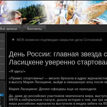
Все записи
Контакты
МОК косвенно подтвердил закрытие дела Сотниковой
День России: главная звезда
Ласицкене уверенно стартова
«Я здесь!»
«Привет, спортсмены! — весело бросила в адрес журналист
в высоту Мария Ласицкене, выйдя в смешанную зону после к
Мария Ласицкене: Допинг-офицеры еще не приходили
с
Да, даже до российских участников чемпионата мира, высту
2
ВФЛА в нейтральном статусе, дошла история о том, как три 
9
мира российских журналиста выступили в медиа-забеге на 8
6