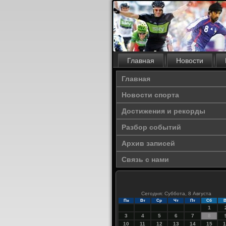
Главная
Новости
Главная
Новости спорта
Достижения и рекорды
Разбор событий
Архив записей
Связь с нами
Сегодня: Суббота, 8 Августа
Пн
Вт
Ср
Чт
Пт
Сб
В
1
3
4
5
6
7
8
10
11
12
13
14
15
1