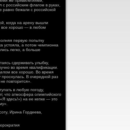
теми же привилегиями,
 с российским флагом в руках,
се равно бежали с российской
ой, когда на арену вышли
о все хорошо — в любом
сполняя первую попытку
а устояла, а потом чемпионка
лись легко, а больше
таясь сдерживать улыбку,
кучно во время квалификации.
целом все хорошо. Во время
зу проснулась. В очередной раз
 не повторится».
тупать в любую погоду,
ит, что атмосфера олимпийского
«Я здесь!») на ее кепке — это
му».
соту, Ирина Гордеева,
бюрократия