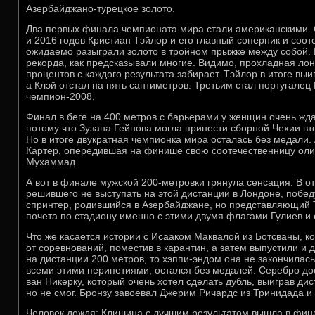
Азербайджано-турецкое золото.
Два первых финала чемпионата мира стали американскими.
и 2016 годов Кристиан Тэйлор и его главный соперник и соот
ожидаемо разыграли золото в тройном прыжке между собой. 
рекорда, как предсказывали многие. Видимо, прохладная лон
процентов с каждого результата забирает. Тэйлор в итоге выи
а Клэй отстал на пять сантиметров. Третьим стал португале
чемпион-2008.
Финал в беге на 400 метров с барьерами у женщин очень жд
потому что Зузана Гейнова могла принести сборной Чехии вт
Но в итоге двукратная чемпионка мира осталась без медали.
Картер, опередившая на финише свою соотечественницу ол
Мухаммад.
А вот в финале мужской 200-метровки грянула сенсация. В от
решившего не выступать на этой дистанции в Лондоне, побе
спринтер, родившийся в Азербайджане, но представляющий Т
почета по стадиону именно с этими двумя флагами Гулиев и
Что же касается истории с Исааком Маквалой из Ботсваны, к
от соревнований, поместив в карантин, а затем выпустили и 
на дистанции 200 метров, то хэппи-эндом она не закончилас
всеми этими перипетиями, остался без медалей. Серебро д
ван Никерку, который очень хотел сделать дубль, выиграв дис
но не смог. Бронзу завоевал Джерим Ричардс из Тринидада и 
Человек дождя: Клишина с лучшим результатом вышла в фин