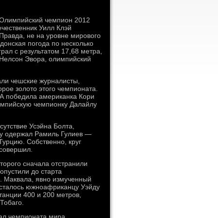
 Олимпийский чемпион 2012
ечественник Уилл Клэй
Правда, не на уровне мирового
донская погода по несколько
грал с результатом 17,68 метра,
ц Нелсон Эвора, олимпийский
али чешские журналисты,
орое золото этого чемпионата.
 А победила американка Кори
импийскую чемпионку Далайлу
сутствие Усэйна Болта,
ду одержал Рамиль Гулиев —
урцию. Собственно, круг
 совершил.
оторого сначала отстранили
допустили до старта
ь. Маквала, явно измученный
осталось южноафриканцу Уэйду
танции 400 и 200 метров,
Тобаго.
ал чемпионата мира