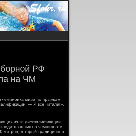
 сборной РФ
ла на ЧМ
ов чемпионка мира по прыжкам
валификации. — Я все читала!».
пающих из-за дисквалификации
аккредитованных на чемпионате
00 метров, который традиционно