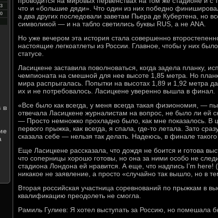
проводится на мировых первенствах на том же стадионе и с 
3
что и «большие дяди». Что один из них победно финишировал
0
а два других последовали заветам Пьера де Кубертена, но в
символикой — и на табло светились буквы RUS, а не ANA.
Но уже вечером эта история стала совершенно второстепенн
настоящие легкоатлеты из России. Главное, чтобы у них был
статусе.
Ласицкене заставила поволноваться, когда задела планку, и
чемпионата на смешной для нее высоте 1,85 метра. Но планк
мира распрыгалась. Попытки на высотах 1,89 и 1,92 метра да
их и не потребовалось. Ласицкене уверенно вышла в финал.
«Все было как всегда, у меня всегда такая физиономия, — пы
s в
отвечала Ласицкене журналистам на вопрос, не было ли ей с
— Просто немножко прохладно было, как мне показалось. В 
первого прыжка, как всегда, я спала, где-то летала. Зато сра
ие
сказала себе — нельзя так делать. Надеюсь, в финале такого
а
Еще Ласицкене рассказала, что дождя не боится и готова выс
что соперницы хорошо готовы, но она за ними особо не след
стадиона Лондона ей нравится. А еще, что надпись I’m here! (
никакое не заявление, а просто «случайно так вышло, но в те
Вторая российская участница соревнований по прыжкам в вы
квалификацию преодолеть не смогла.
Рамиль Гулиев: Я хотел выступать за Россию, но помешала 