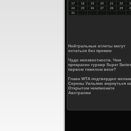
17
18
19
20
21
22
2
24
25
26
27
28
29
3
31
Нейтральные атлеты могут
остаться без премии
Чудо неизвестности. Чем
прекрасен турнир Super Serie
первом тяжелом весе?
Глава WTA подтвердил желан
Серены Уильямс вернуться н
Открытом чемпионате
Австралии