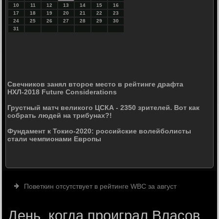
10
11
12
13
14
15
16
17
18
19
20
21
22
23
24
25
26
27
28
29
30
31
Свечников занял второе место в рейтинге драфта
НХЛ-2018 Future Considerations
Грустный матч великого ЦСКА - 2350 зрителей. Вот как
собрать людей на трибунах?!
Фундамент к Токио-2020: российские волейболисты
стали чемпионами Европы
Поветкин отсутствует в рейтинге WBC за август
День, когда проиграл Власов