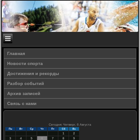
Главная
Новости спорта
Достижения и рекорды
Разбор событий
Архив записей
Связь с нами
Сегодня: Четверг, 6 Августа
Пн
Вт
Ср
Чт
Пт
Сб
Вс
1
2
3
4
5
6
7
8
9