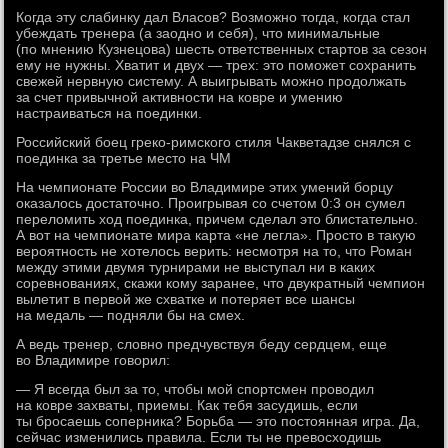
Когда эту слабинку дал Власов? Возможно тогда, когда стал
убеждать тренера (а заодно и себя), что минимальные
(по мнению Кузнецова) шесть ответственных стартов за сезон
ему не нужны. Хватит и двух — трех: это поможет сохранить
свежей нервную систему. А выигрывать можно продолжать
за счет привычной активности на ковре и умению
настраиваться на поединки.
Российский боец греко-римского стиля Чакветадзе снялся с
поединка за третье место на ЧМ
На чемпионате России во Владимире этих умений борцу
оказалось достаточно. Проигрывая со счетом 0:3 он сумел
переломить ход поединка, причем сделал это блистательно.
А вот на чемпионате мира карта «не легла». Просто в такую
вероятность не хотелось верить: несмотря на то, что Роман
между этими двумя турнирами не выступал ни в каких
соревнованиях, скажи кому заранее, что двукратный чемпион
вылетит в первой же схватке и потеряет все шансы
на медаль — подняли бы на смех.
А ведь тренер, словно предчувствуя беду сердцем, еще
во Владимире говорил:
— Я всегда был за то, чтобы мой спортсмен проводил
на ковре захваты, приемы. Как тебя засудишь, если
ты бросаешь соперника? Борьба — это постоянная игра. Да,
сейчас изменились правила. Если ты не превосходишь