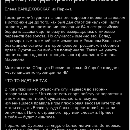
Елена ВАЙЦЕХОВСКАЯ из Парижа
Греко-римский турнир нынешнего мирового первенства вошел
в историю еще до того, как был дан старт финальной части
второго дня: на протяжении последних 64-х лет российские
борцы-классики еще ни разу не возвращались с мировых
первенств без золота. Но случилось именно это. Вслед
за двукратным олимпийским чемпионом Романом Власовым
без финала остался и второй фаворит российской сборной
Артем Сурков — он выбыл в полуфинале. Такая же участь
постигла еще одного потенциального финалиста Степана
Мараняна.
Мамиашвили: Сборную России по вольной борьбе ожидает
жесточайшая конкуренция на ЧМ
ЧТО-ТО ИДЕТ НЕ ТАК
В попытках как-то объяснить случившееся во вторник
говорили многое. Что спорт есть спорт, победу от поражения
в нем отделяет порой сущая малость, к тому же
изменившиеся правила игры плюс новая весовая категория
могли создать Власову куда больше препятствий, нежели
он ожидал. Ничего страшного, другими словами. Придет
в себя — будет лишь злее.
Поражение Суркова выглядело более логичным. Во-первых,