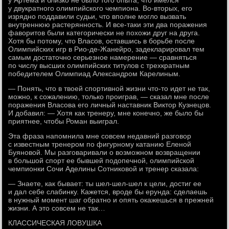
у Артема и близко не было того опыта, что имелся
у двукратного олимпийского чемпиона. Во-вторых, его
изрядно поддавили судьи, что вполне могло вызвать
внутреннюю растерянность. И все-таки эти два поражения
фаворитов были категорически не похожи друг на друга.
Хотя бы потому, что Власов, оставшись в борьбе после
Олимпийских игр в Рио-де-Жанейро, задекларировал тем
самым достаточно серьезное намерение — сравняться
по числу высших олимпийских титулов с трехкратным
победителем Олимпиад Александром Карелиным.
— Понять, что в твоей спортивной жизни что-то идет не так,
можно, к сожалению, только проиграв, — сказал мне после
поражения Власова его личный наставник Виктор Кузнецов.
И добавил: — Хотя как тренеру, мне конечно, же было бы
приятнее, чтобы Роман выиграл.
Эта фраза напомнила мне совсем недавний разговор
с известным тренером по фигурному катанию Еленой
Буяновой. Мы разговаривали о возможном возвращении
в большой спорт ее бывшей подопечной, олимпийской
чемпионки Сочи Аделины Сотниковой и тренер сказала:
— Знаете, как бывает: ты шел-шел-шел к цели, достиг ее
и дал себе слабинку. Кажется, вроде бы ерунда: сделаешь
в нужный момент шаг обратно и опять окажешься в прежней
жизни. А это совсем не так…
КЛАССИЧЕСКАЯ ЛОВУШКА